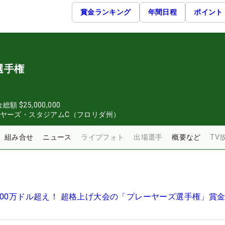
賞金ランキング
年間日程
ポイント
選手権
金総額
$25,000,000
イヤーズ・スタジアムC（フロリダ州）
組み合せ
ニュース
ライブフォト
出場選手
概要など
TV
100万ドル超え！ 超格上げ大会の「プレーヤーズ選手権」賞