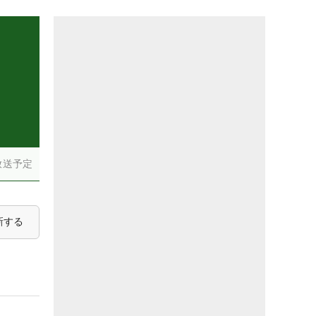
放送予定
新する