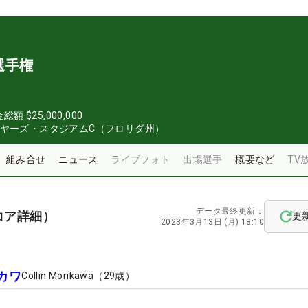
選手権
金総額
$25,000,000
イヤーズ・スタジアムC（フロリダ州）
組み合せ
ニュース
ライブフォト
出場選手
概要など
TV
データ最終更新：
コア詳細）
更
2023年3月13日 (月) 18:10
カワ
Collin Morikawa
（
29
歳）