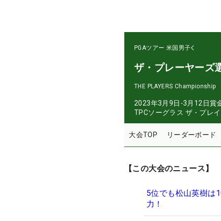
PGAツアー
米国男子
ザ・プレーヤーズ
THE PLAYERS Championship
2023年3月9日-3月12日
賞
TPCソーグラス ザ・プレ
大会TOP
リーダーボード
【この大会のニュース】
5位でも松山英樹は
力！