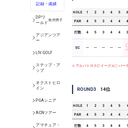
記録・成績
HOLE
1
2
3
4
5
DPワ
欧州男子
PAR
4
5
3
4
4
ールド
打数
4
5
3
4
4
アジアンツア
ー
SC
ー
ー
ー
ー
ー
-
LIV GOLF
ステップ・ア
アルバトロス
イーグル
バー
ップ
ネクストヒロ
イン
ROUND
3
14
位
PGAシニア
HOLE
1
2
3
4
5
ACNツアー
PAR
4
5
3
4
4
アマチュア・
打数
4
5
3
4
4