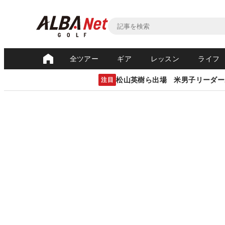
全ツアー
ギア
レッスン
ライフ
松山英樹ら出場 米男子リーダー
注目