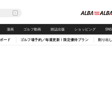
漫画
ゴルフ動画
雑誌出版
ショッピング
SN
ボード
ゴルフ場予約／毎週更新！限定優待プラン
削り出