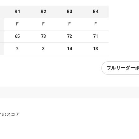
R
1
R
2
R
3
R
4
F
F
F
F
65
73
72
71
2
3
14
13
フルリーダー
とのスコア