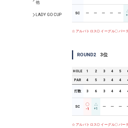
他
SC
ー
ー
ー
ー
ー
LADY GO CUP
+
アルバトロス
イーグル
バー
ROUND
2
3
位
HOLE
1
2
3
4
5
PAR
4
5
3
4
4
打数
3
6
3
4
4
SC
ー
ー
ー
+1
-1
アルバトロス
イーグル
バー