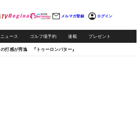
メルマガ登録
ログイン
Sニュース
ゴルフ場予約
連載
プレゼント
しの打感が秀逸 『トゥーロンパター』