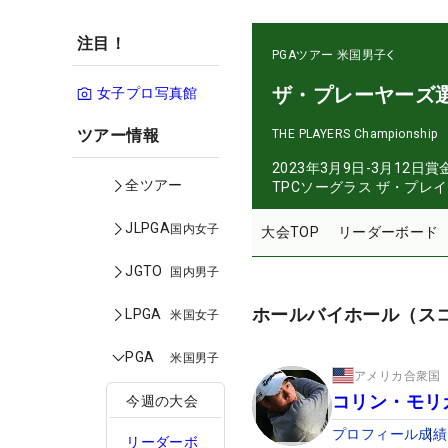
注目！
PGAツアー
米国男子
ザ・プレーヤーズ
女子プロ写真館
ツアー情報
THE PLAYERS Championship
2023年3月9日-3月12日
賞
全ツアー
TPCソーグラス ザ・プレ
JLPGA
国内女子
大会TOP
リーダーボード
JGTO
国内男子
ホールバイホール（ス
LPGA
米国女子
PGA
米国男子
アメリカ合衆国
コリン・モリ
今週の大会
プロフィール
成績
リーダーボ