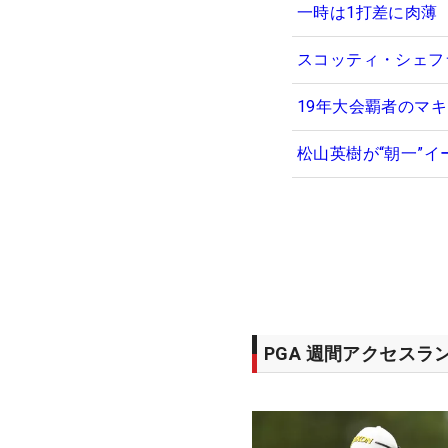
一時は1打差に肉薄
スコッティ・シェフ
19年大会覇者のマ
松山英樹が“朝一”
PGA 週間アクセスラ