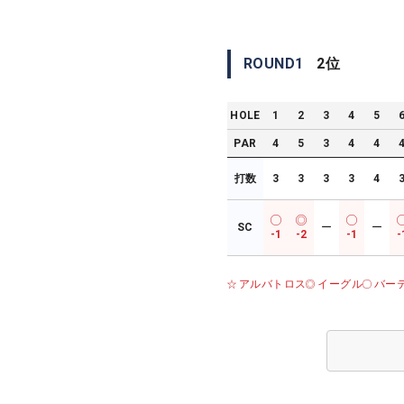
ROUND
1
2
位
HOLE
1
2
3
4
5
PAR
4
5
3
4
4
打数
3
3
3
3
4
SC
ー
ー
-1
-2
-1
-
アルバトロス
イーグル
バー