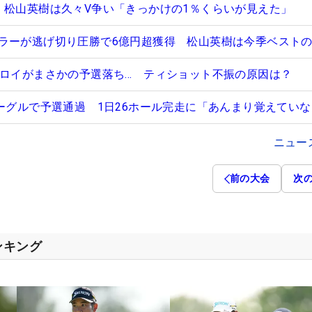
 松山英樹は久々V争い「きっかけの1％くらいが見えた」
ラーが逃げ切り圧勝で6億円超獲得 松山英樹は今季ベストの
キロイがまさかの予選落ち… ティショット不振の原因は？
イーグルで予選通過 1日26ホール完走に「あんまり覚えてい
ニュー
前の大会
次
ンキング