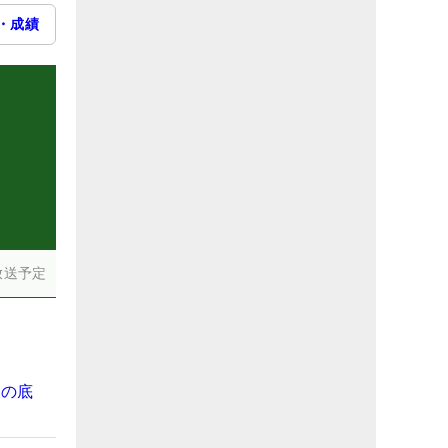
・成績
放送予定
金の底