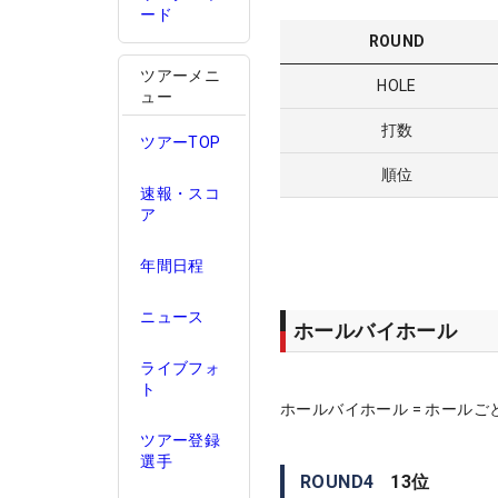
ード
ROUND
ツアーメニ
HOLE
ュー
打数
ツアーTOP
順位
速報・スコ
ア
年間日程
ニュース
ホールバイホール
ライブフォ
ト
ホールバイホール = ホールご
ツアー登録
選手
ROUND
4
13
位