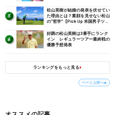
松山英樹が結婚の発表を伏せてい
5
た理由とは？素顔を見せない松山
の“哲学”【Pick Up 米国男子ツア
ー十大ニュース】
好調の松山英樹は3番手にランク
6
イン レギュラーツアー最終戦の
優勝予想発表
ランキングをもっと見る
ページ上部へ
オススメの記事