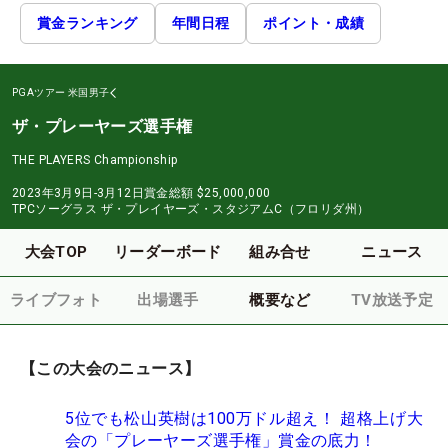
賞金ランキング
年間日程
ポイント・成績
PGAツアー
米国男子
ザ・プレーヤーズ選手権
THE PLAYERS Championship
2023年3月9日-3月12日
賞金総額
$25,000,000
TPCソーグラス ザ・プレイヤーズ・スタジアムC（フロリダ州）
大会TOP
リーダーボード
組み合せ
ニュース
ライブフォト
出場選手
概要など
TV放送予定
【この大会のニュース】
5位でも松山英樹は100万ドル超え！ 超格上げ大
会の「プレーヤーズ選手権」賞金の底力！