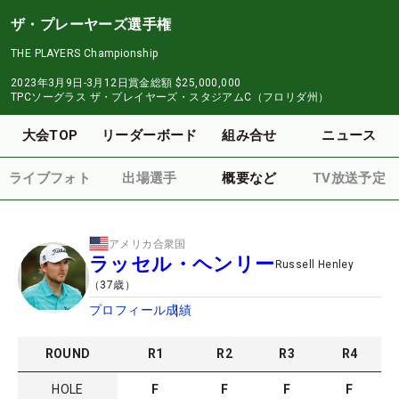
ザ・プレーヤーズ選手権
THE PLAYERS Championship
2023年3月9日-3月12日
賞金総額
$25,000,000
TPCソーグラス ザ・プレイヤーズ・スタジアムC（フロリダ州）
大会TOP
リーダーボード
組み合せ
ニュース
ライブフォト
出場選手
概要など
TV放送予定
アメリカ合衆国
ラッセル・ヘンリー
Russell Henley
（
37
歳）
プロフィール
成績
ROUND
R
1
R
2
R
3
R
4
HOLE
F
F
F
F