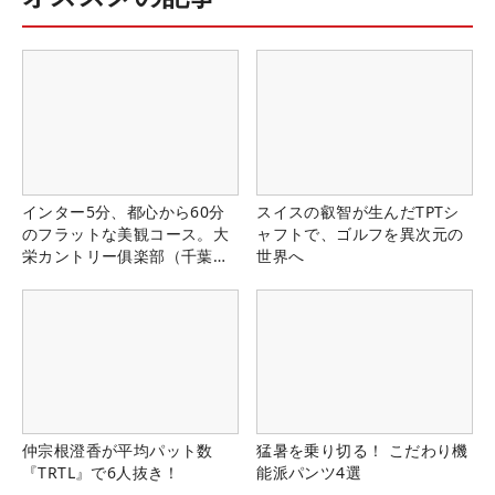
インター5分、都心から60分
スイスの叡智が生んだTPTシ
のフラットな美観コース。大
ャフトで、ゴルフを異次元の
栄カントリー俱楽部（千葉
世界へ
県）
仲宗根澄香が平均パット数
猛暑を乗り切る！ こだわり機
『TRTL』で6人抜き！
能派パンツ4選