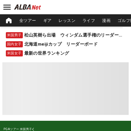
全ツアー
ギア
レッスン
ライフ
漫画
ゴルフ
松山英樹ら出場 ウィンダム選手権のリーダーボード
米国男子
北海道meijiカップ リーダーボード
国内女子
最新の世界ランキング
米国女子
PGAツアー
米国男子