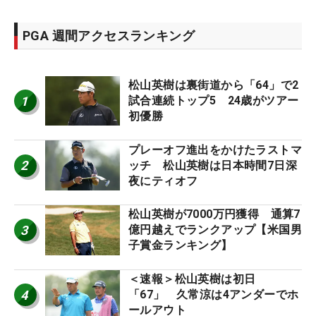
PGA 週間アクセスランキング
松山英樹は裏街道から「64」で2
1
試合連続トップ5 24歳がツアー
初優勝
プレーオフ進出をかけたラストマ
2
ッチ 松山英樹は日本時間7日深
夜にティオフ
松山英樹が7000万円獲得 通算7
3
億円越えでランクアップ【米国男
子賞金ランキング】
＜速報＞松山英樹は初日
4
「67」 久常涼は4アンダーでホ
ールアウト