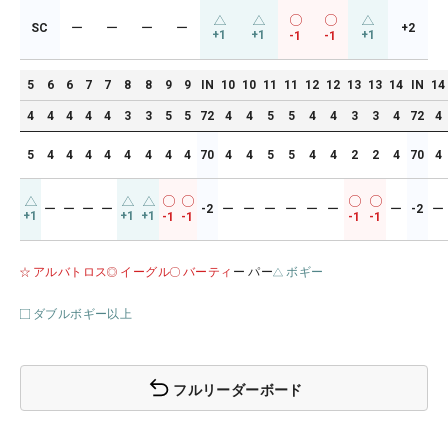
SC
ー
ー
ー
ー
+2
+1
+1
+1
-1
-1
5
6
6
7
7
8
8
9
9
IN
10
10
11
11
12
12
13
13
14
IN
14
4
4
4
4
4
3
3
5
5
72
4
4
5
5
4
4
3
3
4
72
4
5
4
4
4
4
4
4
4
4
70
4
4
5
5
4
4
2
2
4
70
4
ー
ー
ー
ー
-2
ー
ー
ー
ー
ー
ー
ー
-2
ー
+1
+1
+1
-1
-1
-1
-1
アルバトロス
イーグル
バーティ
ー パー
ボギー
ダブルボギー以上
フルリーダーボード