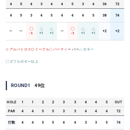
4
5
4
3
4
4
5
3
4
36
72
4
5
3
4
5
4
4
4
5
38
74
ー
ー
ー
+2
+2
+1
+1
+1
+1
-1
-1
アルバトロス
イーグル
バーティ
ー パー
ボギー
ダブルボギー以上
ROUND
1
49
位
HOLE
1
1
2
2
3
3
4
4
5
OUT
PAR
4
4
5
5
3
3
4
4
4
72
打数
4
4
5
5
4
4
3
3
5
74