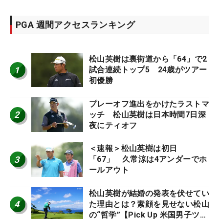
PGA 週間アクセスランキング
松山英樹は裏街道から「64」で2
1
試合連続トップ5 24歳がツアー
初優勝
プレーオフ進出をかけたラストマ
2
ッチ 松山英樹は日本時間7日深
夜にティオフ
＜速報＞松山英樹は初日
3
「67」 久常涼は4アンダーでホ
ールアウト
松山英樹が結婚の発表を伏せてい
4
た理由とは？素顔を見せない松山
の“哲学”【Pick Up 米国男子ツア