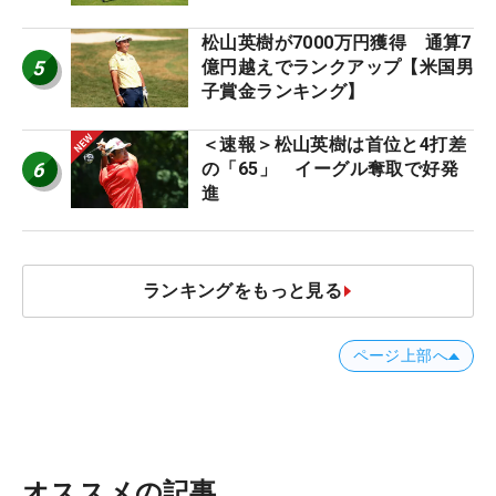
ー十大ニュース】
松山英樹が7000万円獲得 通算7
5
億円越えでランクアップ【米国男
子賞金ランキング】
＜速報＞松山英樹は首位と4打差
6
の「65」 イーグル奪取で好発
進
ランキングをもっと見る
ページ上部へ
オススメの記事