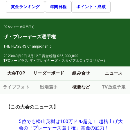
賞金ランキング
年間日程
ポイント・成績
PGAツアー
米国男子
ザ・プレーヤーズ選手権
THE PLAYERS Championship
2023年3月9日-3月12日
賞金総額
$25,000,000
TPCソーグラス ザ・プレイヤーズ・スタジアムC（フロリダ州）
大会TOP
リーダーボード
組み合せ
ニュース
ライブフォト
出場選手
概要など
TV放送予定
【この大会のニュース】
5位でも松山英樹は100万ドル超え！ 超格上げ大
会の「プレーヤーズ選手権」賞金の底力！