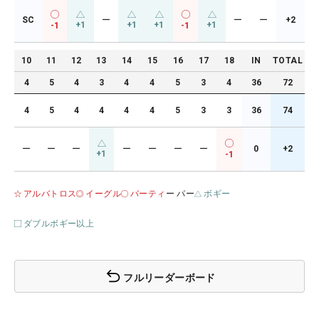
SC
ー
ー
ー
+2
+1
+1
+1
+1
-1
-1
10
11
12
13
14
15
16
17
18
IN
TOTAL
4
5
4
3
4
4
5
3
4
36
72
4
5
4
4
4
4
5
3
3
36
74
ー
ー
ー
ー
ー
ー
ー
0
+2
+1
-1
アルバトロス
イーグル
バーティ
ー パー
ボギー
ダブルボギー以上
フルリーダーボード