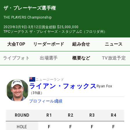
ザ・プレーヤーズ選手権
THE PLAYERS Championship
2023年3月9日-3月12日
賞金総額
$25,000,000
TPCソーグラス ザ・プレイヤーズ・スタジアムC（フロリダ州）
大会TOP
リーダーボード
組み合せ
ニュース
ライブフォト
出場選手
概要など
TV放送予定
ニュージーランド
ライアン・フォックス
Ryan Fox
（
39
歳）
プロフィール
成績
ROUND
R
1
R
2
R
3
R
4
HOLE
F
F
F
F