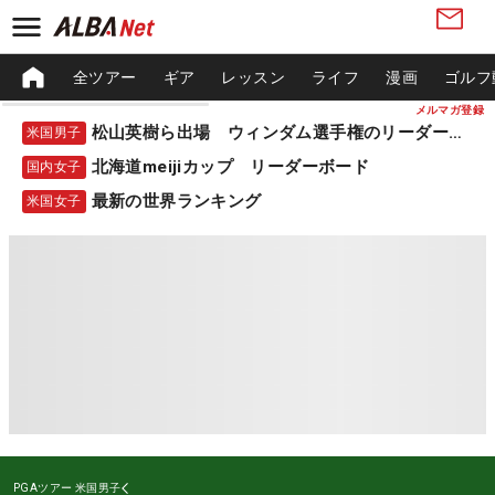
全ツアー
ギア
レッスン
ライフ
漫画
ゴルフ
メルマガ登録
松山英樹ら出場 ウィンダム選手権のリーダーボード
米国男子
北海道meijiカップ リーダーボード
国内女子
最新の世界ランキング
米国女子
PGAツアー
米国男子