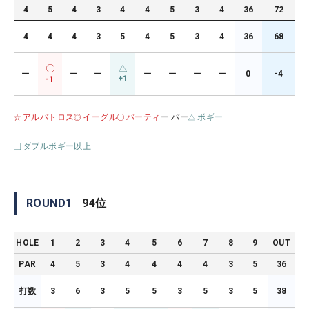
4
5
4
3
4
4
5
3
4
36
72
4
4
4
3
5
4
5
3
4
36
68
ー
ー
ー
ー
ー
ー
ー
0
-4
+1
-1
アルバトロス
イーグル
バーティ
ー パー
ボギー
ダブルボギー以上
ROUND
1
94
位
HOLE
1
2
3
4
5
6
7
8
9
OUT
PAR
4
5
3
4
4
4
4
3
5
36
打数
3
6
3
5
5
3
5
3
5
38