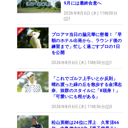
9月には最終合意へ
2026年8月6日 (木) 11時00分
1
プロアマ当日の脇元華に密着！「早
朝のホテル出発から、ラウンド後の
練習まで」忙しく過ごすプロの1日
を公開
2026年8月6日 (木) 15時50分
1
「これでゴルフ上手いとか反則」
晴れ渡った緑の丘を散歩する金澤志
奈、抜群のスタイルに「8頭身！」
「可愛いにも程がある」
2026年8月6日 (木) 11時36分
3
松山英樹は24位に浮上 久常涼66