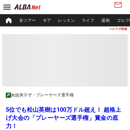
全ツアー
ギア
レッスン
ライフ
漫画
ゴルフ
メルマガ登録
ザ・プレーヤーズ選手権
米国男子
5位でも松山英樹は100万ドル超え！ 超格上
げ大会の「プレーヤーズ選手権」賞金の底
力！