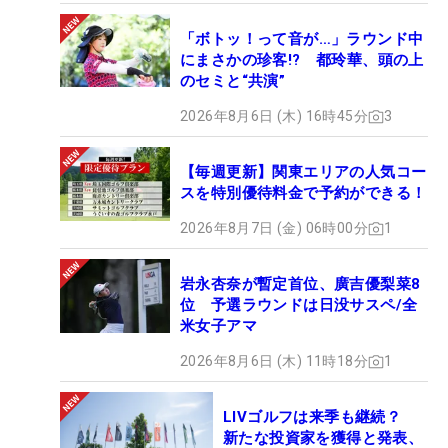
「ボトッ！って音が…」ラウンド中
にまさかの珍客!? 都玲華、頭の上
のセミと“共演”
2026年8月6日 (木) 16時45分
3
【毎週更新】関東エリアの人気コー
スを特別優待料金で予約ができる！
2026年8月7日 (金) 06時00分
1
岩永杏奈が暫定首位、廣吉優梨菜8
位 予選ラウンドは日没サスペ/全
米女子アマ
2026年8月6日 (木) 11時18分
1
LIVゴルフは来季も継続？
新たな投資家を獲得と発表、