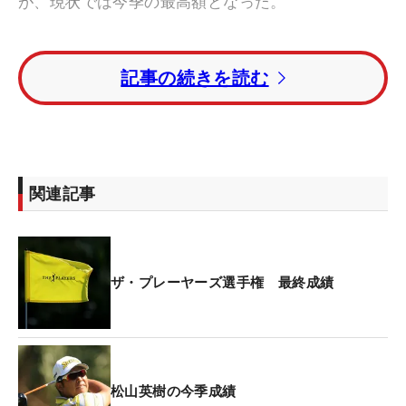
が、現状では今季の最高額となった。
優勝賞金は450万ドル（約6億300万円）で、そのビ
記事の続きを読む
ッグマネーを手にしたのはスコッティ・シェフラー
（米国）で賞金の使い道を尋ねられると…。
「まだぜんぜんわからない…。深く考えていなかっ
た」とやっぱり勝利にだけこだわっていたと応え
関連記事
た。
最終日に「65」と伸ばして2位に入ったタイレル・
ハットン（イングランド）は272万5000ドル（約3
ザ・プレーヤーズ選手権 最終成績
億6515万円）を獲得した。
5位に食い込んだ松山英樹が獲得したのは102万
5000ドルで約1億3735万円！ 今季は前週までで獲
松山英樹の今季成績
得していた賞金が77万ドルあまりだったから、1大