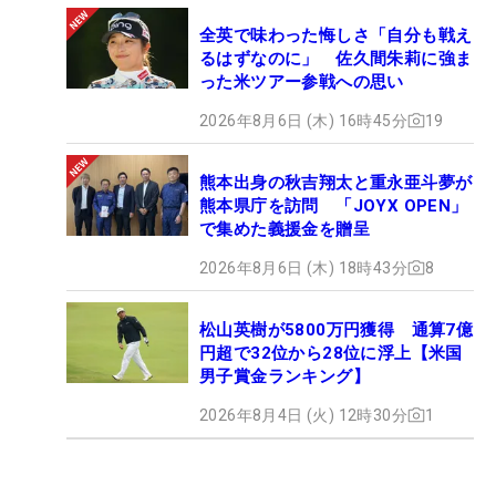
全英で味わった悔しさ「自分も戦え
るはずなのに」 佐久間朱莉に強ま
った米ツアー参戦への思い
2026年8月6日 (木) 16時45分
19
熊本出身の秋吉翔太と重永亜斗夢が
熊本県庁を訪問 「JOYX OPEN」
で集めた義援金を贈呈
2026年8月6日 (木) 18時43分
8
松山英樹が5800万円獲得 通算7億
円超で32位から28位に浮上【米国
男子賞金ランキング】
2026年8月4日 (火) 12時30分
1