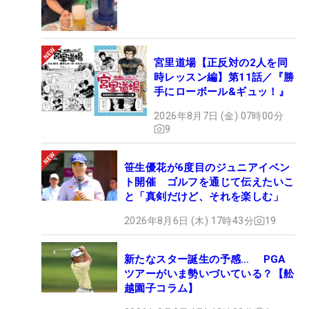
宮里道場【正反対の2人を同
時レッスン編】第11話／『勝
手にローボール&ギュッ！』
2026年8月7日 (金) 07時00分
9
笹生優花が6度目のジュニアイベン
ト開催 ゴルフを通じて伝えたいこ
と「真剣だけど、それを楽しむ」
2026年8月6日 (木) 17時43分
19
新たなスター誕生の予感… PGA
ツアーがいま勢いづいている？【舩
越園子コラム】