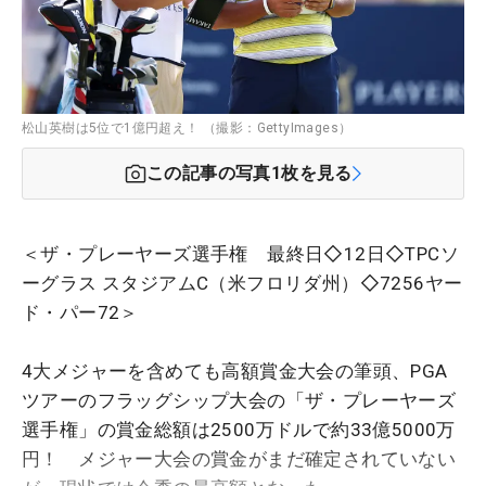
松山英樹は5位で1億円超え！ （撮影：GettyImages）
この記事の写真
1
枚を見る
＜ザ・プレーヤーズ選手権 最終日◇12日◇TPCソ
ーグラス スタジアムC（米フロリダ州）◇7256ヤー
ド・パー72＞
4大メジャーを含めても高額賞金大会の筆頭、PGA
ツアーのフラッグシップ大会の「ザ・プレーヤーズ
選手権」の賞金総額は2500万ドルで約33億5000万
円！ メジャー大会の賞金がまだ確定されていない