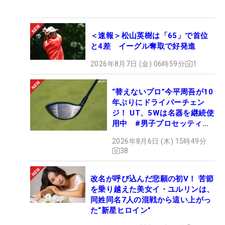
＜速報＞松山英樹は「65」で首位
と4差 イーグル奪取で好発進
2026年8月7日 (金) 06時59分
1
“替えないプロ”今平周吾が10
年ぶりにドライバーチェン
ジ！ UT、5Wは名器を継続使
用中 #男子プロセッティン
グ
2026年8月6日 (木) 15時49分
38
改名が呼び込んだ悲願の初V！ 苦節
を乗り越えた美女イ・ユルリンは、
同姓同名7人の混戦から這い上がっ
た“新星ヒロイン”