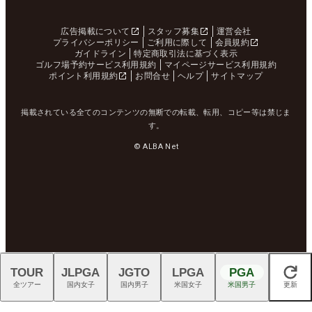
広告掲載について
スタッフ募集
運営会社
プライバシーポリシー
ご利用に際して
会員規約
ガイドライン
特定商取引法に基づく表示
ゴルフ場予約サービス利用規約
マイページサービス利用規約
ポイント利用規約
お問合せ
ヘルプ
サイトマップ
掲載されている全てのコンテンツの無断での転載、転用、コピー等は禁じま
す。
© ALBA Net
TOUR
JLPGA
JGTO
LPGA
PGA
閉じる
全ツアー
国内女子
国内男子
米国女子
米国男子
更新