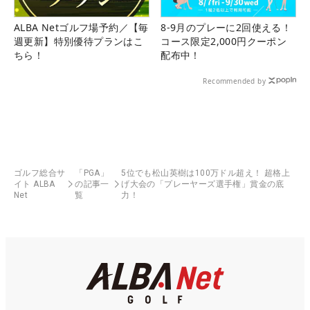
ALBA Netゴルフ場予約／【毎
8-9月のプレーに2回使える！
週更新】特別優待プランはこ
コース限定2,000円クーポン
ちら！
配布中！
Recommended by
ゴルフ総合サ
「PGA」
5位でも松山英樹は100万ドル超え！ 超格上
イト ALBA
の記事一
げ大会の「プレーヤーズ選手権」賞金の底
Net
覧
力！