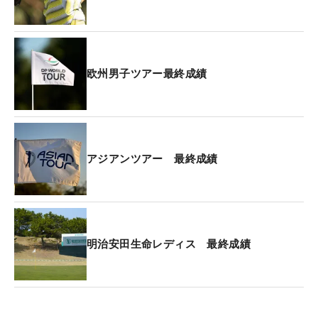
会で大きく上回った。
今大会は5選手が100万ドル超えの賞金を獲得。ちな
みに予選通過を果たしながら最下位の75位だったケ
欧州男子ツアー最終成績
ビン・キスナー（米国）は4万8750ドル（約653万
円）を得た。
アジアンツアー 最終成績
明治安田生命レディス 最終成績