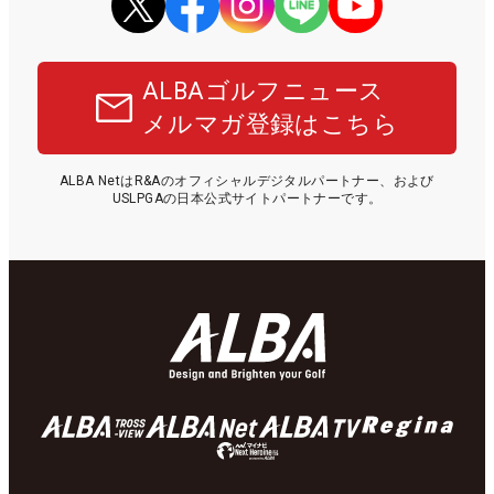
ALBAゴルフニュース
メルマガ登録はこちら
ALBA NetはR&Aのオフィシャルデジタルパートナー、および
USLPGAの日本公式サイトパートナーです。