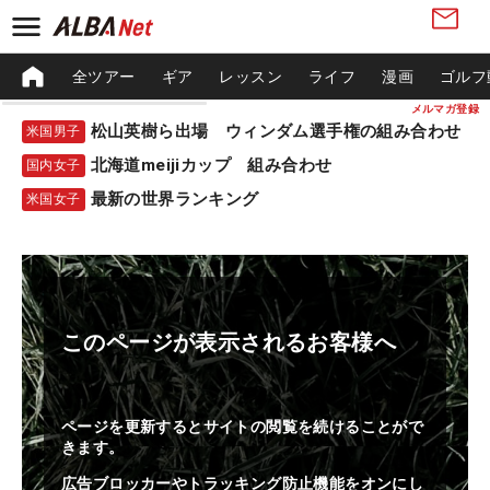
全ツアー
ギア
レッスン
ライフ
漫画
ゴルフ
メルマガ登録
松山英樹ら出場 ウィンダム選手権の組み合わせ
米国男子
北海道meijiカップ 組み合わせ
国内女子
最新の世界ランキング
米国女子
このページが表示されるお客様へ
ページを更新するとサイトの閲覧を続けることがで
きます。
広告ブロッカーやトラッキング防止機能をオンにし