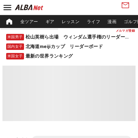
全ツアー
ギア
レッスン
ライフ
漫画
ゴルフ
メルマガ登録
松山英樹ら出場 ウィンダム選手権のリーダーボード
米国男子
北海道meijiカップ リーダーボード
国内女子
最新の世界ランキング
米国女子