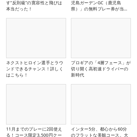
す“反則級”の寛容性と飛びは
児島ガーデンGC（鹿児島
本当だった！
県）」の無料プレー券が当た
る！！
ネクストヒロイン選手とラウ
プロギアの「4層フェース」が
ンドできるチャンス！詳しく
切り開く高初速ドライバーの
はこちら！
新時代
11月までのプレーに2回使え
インター5分、都心から60分
る！コース限定3,500円クー
のフラットな美観コース。大