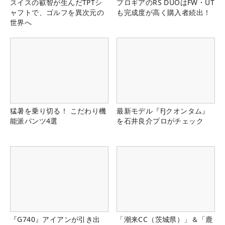
スイスの叡智が生んだTPTシ
プロギアのRS DUOはFW・UT
ャフトで、ゴルフを異次元の
も完成度が高く購入者続出！
世界へ
猛暑を乗り切る！ こだわり機
最新モデル『FJクオンタム』
能派パンツ4選
を石井良介プロがチェック
『G740』アイアンが引き出
「潮来CC（茨城県）」＆「鹿