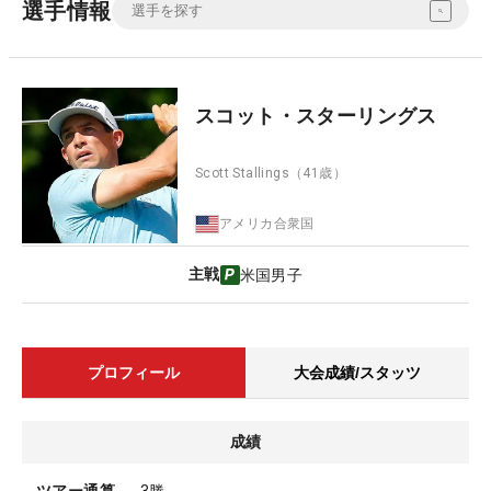
選手情報
スコット・スターリングス
Scott Stallings
（41歳）
アメリカ合衆国
主戦
米国男子
プロフィール
大会成績/スタッツ
成績