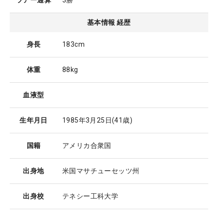
ツアー通算
3勝
基本情報 経歴
身長
183cm
体重
88kg
血液型
生年月日
1985年3月25日
(41歳)
国籍
アメリカ合衆国
出身地
米国マサチューセッツ州
出身校
テネシー工科大学