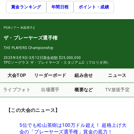
賞金ランキング
年間日程
ポイント・成績
PGAツアー
米国男子
ザ・プレーヤーズ選手権
THE PLAYERS Championship
2023年3月9日-3月12日
賞金総額
$25,000,000
TPCソーグラス ザ・プレイヤーズ・スタジアムC（フロリダ州）
大会TOP
リーダーボード
組み合せ
ニュース
ライブフォト
出場選手
概要など
TV放送予定
【この大会のニュース】
5位でも松山英樹は100万ドル超え！ 超格上げ大
会の「プレーヤーズ選手権」賞金の底力！