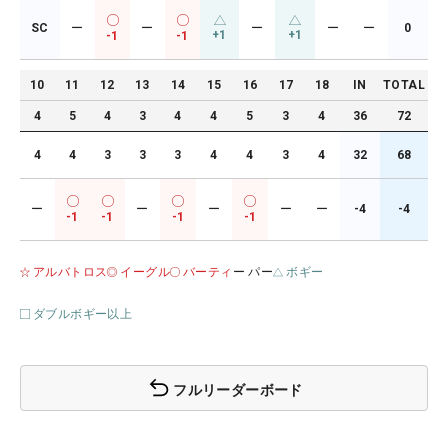
SC
ー
ー
ー
ー
ー
0
+1
+1
-1
-1
10
11
12
13
14
15
16
17
18
IN
TOTAL
4
5
4
3
4
4
5
3
4
36
72
4
4
3
3
3
4
4
3
4
32
68
ー
ー
ー
ー
ー
-4
-4
-1
-1
-1
-1
アルバトロス
イーグル
バーティ
ー パー
ボギー
ダブルボギー以上
フルリーダーボード