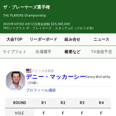
ザ・プレーヤーズ選手権
THE PLAYERS Championship
2023年3月9日-3月12日
賞金総額
$25,000,000
TPCソーグラス ザ・プレイヤーズ・スタジアムC（フロリダ州）
大会TOP
リーダーボード
組み合せ
ニュース
ライブフォト
出場選手
概要など
TV放送予定
アメリカ合衆国
デニー・マッカーシー
Denny McCarthy
（
33
歳）
プロフィール
成績
ROUND
R
1
R
2
R
3
R
4
HOLE
F
F
F
F