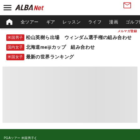
全ツアー
ギア
レッスン
ライフ
漫画
ゴルフ
メルマガ登録
松山英樹ら出場 ウィンダム選手権の組み合わせ
米国男子
北海道meijiカップ 組み合わせ
国内女子
最新の世界ランキング
米国女子
PGAツアー
米国男子