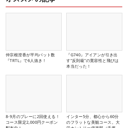
仲宗根澄香が平均パット数
『G740』アイアンが引き出
『TRTL』で6人抜き！
す“反則級”の寛容性と飛びは
本当だった！
8-9月のプレーに2回使える！
インター5分、都心から60分
コース限定2,000円クーポン
のフラットな美観コース。大
配布中！
栄カントリー俱楽部（千葉