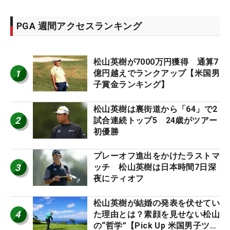
PGA 週間アクセスランキング
松山英樹が7000万円獲得 通算7
1
億円越えでランクアップ【米国男
子賞金ランキング】
松山英樹は裏街道から「64」で2
2
試合連続トップ5 24歳がツアー
初優勝
プレーオフ進出をかけたラストマ
3
ッチ 松山英樹は日本時間7日深
夜にティオフ
松山英樹が結婚の発表を伏せてい
4
た理由とは？素顔を見せない松山
の“哲学”【Pick Up 米国男子ツア