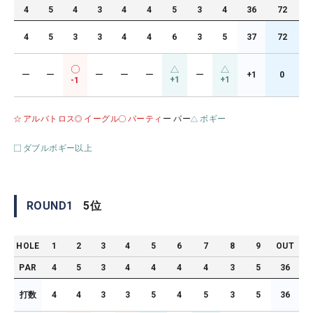
4
5
4
3
4
4
5
3
4
36
72
4
5
3
3
4
4
6
3
5
37
72
ー
ー
ー
ー
ー
ー
+1
0
+1
+1
-1
アルバトロス
イーグル
バーティ
ー パー
ボギー
ダブルボギー以上
ROUND
1
5
位
HOLE
1
2
3
4
5
6
7
8
9
OUT
PAR
4
5
3
4
4
4
4
3
5
36
打数
4
4
3
3
5
4
5
3
5
36