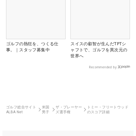
ゴルフの熱狂を、つくる仕
スイスの叡智が生んだTPTシ
事。｜スタッフ募集中
ャフトで、ゴルフを異次元の
世界へ
Recommended by
ゴルフ総合サイト
米国
ザ・プレーヤー
トミー・フリートウッド
ALBA Net
男子
ズ選手権
のスコア詳細