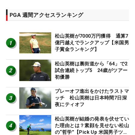
PGA 週間アクセスランキング
松山英樹が7000万円獲得 通算7
1
億円越えでランクアップ【米国男
子賞金ランキング】
松山英樹は裏街道から「64」で2
2
試合連続トップ5 24歳がツアー
初優勝
プレーオフ進出をかけたラストマ
3
ッチ 松山英樹は日本時間7日深
夜にティオフ
松山英樹が結婚の発表を伏せてい
4
た理由とは？素顔を見せない松山
の“哲学”【Pick Up 米国男子ツア