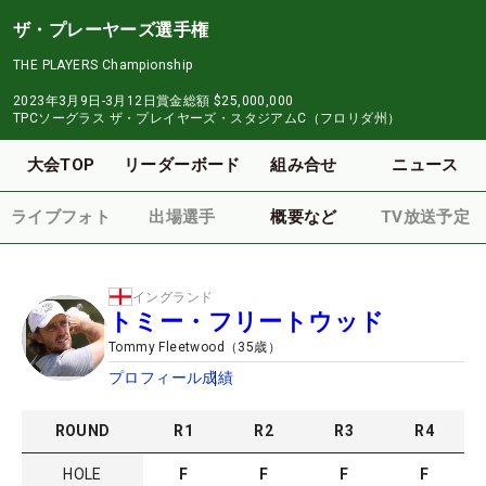
ザ・プレーヤーズ選手権
THE PLAYERS Championship
2023年3月9日-3月12日
賞金総額
$25,000,000
TPCソーグラス ザ・プレイヤーズ・スタジアムC（フロリダ州）
大会TOP
リーダーボード
組み合せ
ニュース
ライブフォト
出場選手
概要など
TV放送予定
イングランド
トミー・フリートウッド
Tommy Fleetwood
（
35
歳）
プロフィール
成績
ROUND
R
1
R
2
R
3
R
4
HOLE
F
F
F
F