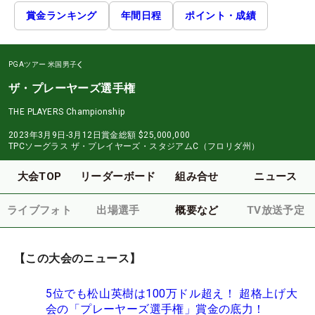
賞金ランキング
年間日程
ポイント・成績
PGAツアー
米国男子
ザ・プレーヤーズ選手権
THE PLAYERS Championship
2023年3月9日-3月12日
賞金総額
$25,000,000
TPCソーグラス ザ・プレイヤーズ・スタジアムC（フロリダ州）
大会TOP
リーダーボード
組み合せ
ニュース
ライブフォト
出場選手
概要など
TV放送予定
【この大会のニュース】
5位でも松山英樹は100万ドル超え！ 超格上げ大
会の「プレーヤーズ選手権」賞金の底力！