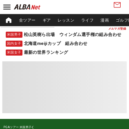
全ツアー
ギア
レッスン
ライフ
漫画
ゴルフ
メルマガ登録
松山英樹ら出場 ウィンダム選手権の組み合わせ
米国男子
北海道meijiカップ 組み合わせ
国内女子
最新の世界ランキング
米国女子
PGAツアー
米国男子