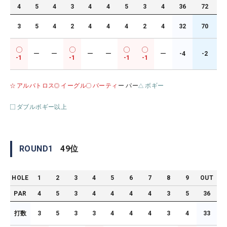
4
5
4
3
4
4
5
3
4
36
72
3
5
4
2
4
4
4
2
4
32
70
ー
ー
ー
ー
ー
-4
-2
-1
-1
-1
-1
アルバトロス
イーグル
バーティ
ー パー
ボギー
ダブルボギー以上
ROUND
1
49
位
HOLE
1
2
3
4
5
6
7
8
9
OUT
PAR
4
5
3
4
4
4
4
3
5
36
打数
3
5
3
3
4
4
4
3
4
33