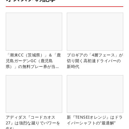
「潮来CC（茨城県）」＆「鹿
プロギアの「4層フェース」が
児島ガーデンGC（鹿児島
切り開く高初速ドライバーの
県）」の無料プレー券が当た
新時代
る！！
アディダス『コードカオス
新『TENSEIオレンジ』はドラ
27』は強烈な蹴りでパワーを
イバーシャフトの“最適解”
生む