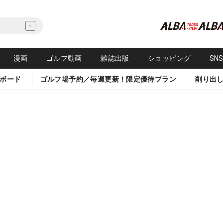
漫画
ゴルフ動画
雑誌出版
ショッピング
SN
ボード
ゴルフ場予約／毎週更新！限定優待プラン
削り出