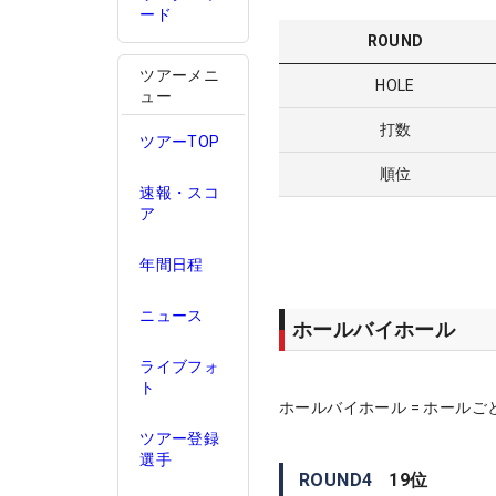
ード
ROUND
ツアーメニ
HOLE
ュー
打数
ツアーTOP
順位
速報・スコ
ア
年間日程
ニュース
ホールバイホール
ライブフォ
ト
ホールバイホール = ホールご
ツアー登録
選手
ROUND
4
19
位