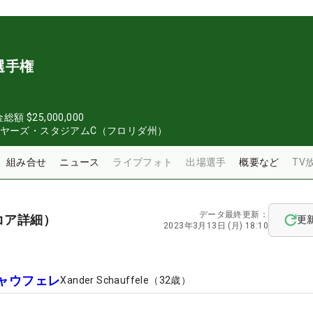
選手権
金総額
$25,000,000
イヤーズ・スタジアムC（フロリダ州）
組み合せ
ニュース
ライブフォト
出場選手
概要など
TV
データ最終更新：
コア詳細）
更
2023年3月13日 (月) 18:10
ャウフェレ
Xander Schauffele
（
32
歳）