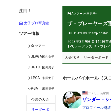
注目！
PGAツアー
米国男子
ザ・プレーヤーズ
女子プロ写真館
ツアー情報
THE PLAYERS Championship
2023年3月9日-3月12日
賞
全ツアー
TPCソーグラス ザ・プレ
JLPGA
国内女子
大会TOP
リーダーボード
JGTO
国内男子
ホールバイホール（ス
LPGA
米国女子
PGA
米国男子
アメリカ合衆国
ザンダー・シ
今週の大会
プロフィール
成績
リーダーボ