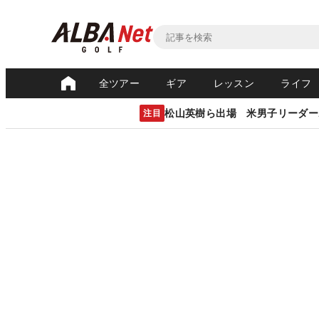
全ツアー
ギア
レッスン
ライフ
松山英樹ら出場 米男子リーダー
注目