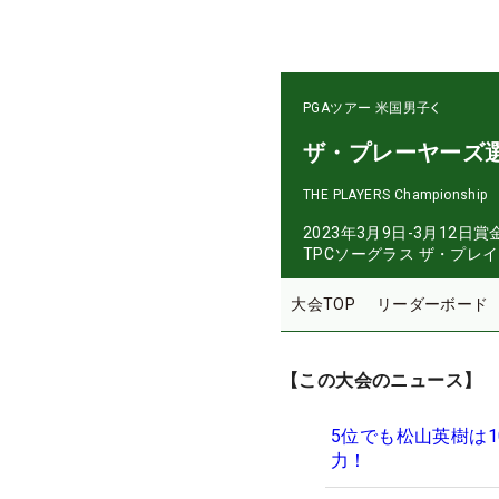
PGAツアー
米国男子
ザ・プレーヤーズ
THE PLAYERS Championship
2023年3月9日-3月12日
賞
TPCソーグラス ザ・プレ
大会TOP
リーダーボード
【この大会のニュース】
5位でも松山英樹は
力！