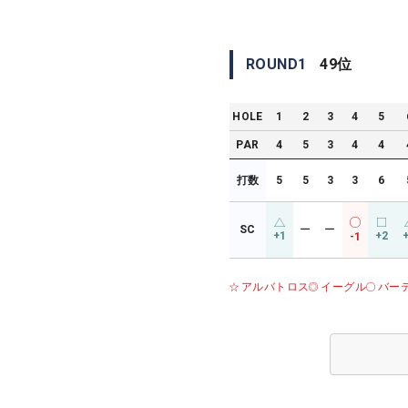
ROUND
1
49
位
HOLE
1
2
3
4
5
PAR
4
5
3
4
4
打数
5
5
3
3
6
SC
ー
ー
+1
+2
-1
アルバトロス
イーグル
バー