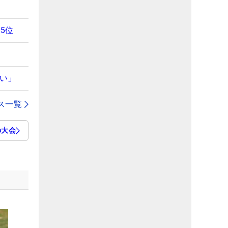
5位
ない」
ス一覧
の大会