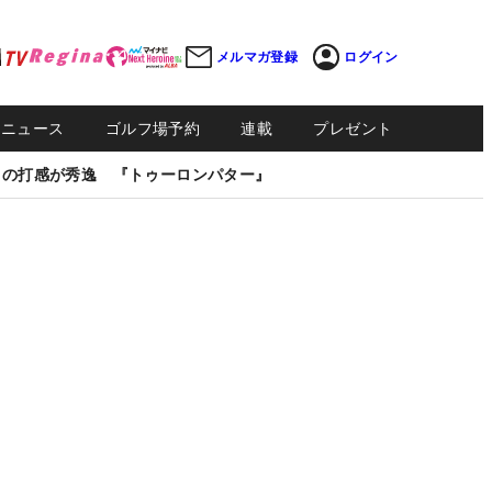
メルマガ登録
ログイン
Sニュース
ゴルフ場予約
連載
プレゼント
しの打感が秀逸 『トゥーロンパター』