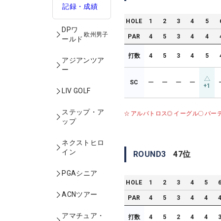
記録・成績
HOLE
1
2
3
4
5
DPワ
欧州男子
PAR
4
5
3
4
4
ールド
打数
4
5
3
4
5
アジアンツア
ー
SC
ー
ー
ー
ー
+1
LIV GOLF
ステップ・ア
アルバトロス
イーグル
バー
ップ
ネクストヒロ
イン
ROUND
3
47
位
PGAシニア
HOLE
1
2
3
4
5
ACNツアー
PAR
4
5
3
4
4
アマチュア・
打数
4
5
2
4
4