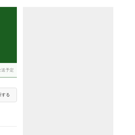
放送予定
新する