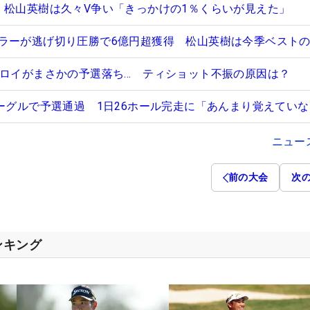
 松山英樹は久々V争い「きっかけの1％くらいが見えた」
ラーが逃げ切り圧勝で6億円超獲得 松山英樹は今季ベストの
キロイがまさかの予選落ち… ティショット不振の原因は？
イーグルで予選通過 1日26ホール完走に「あんまり覚えてい
ニュー
前の大会
次
ンキング