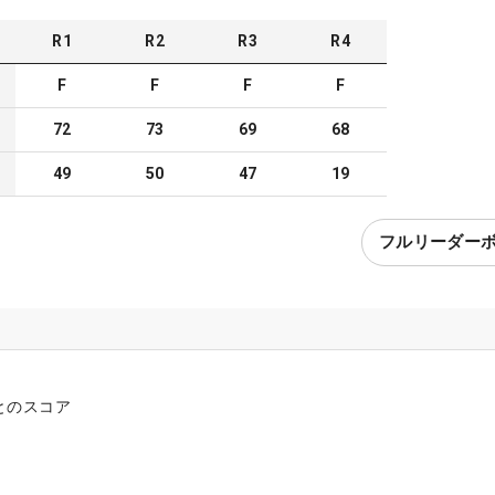
R
1
R
2
R
3
R
4
F
F
F
F
72
73
69
68
49
50
47
19
フルリーダー
とのスコア