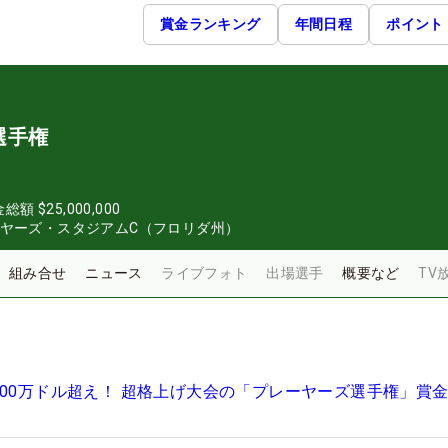
賞金ランキング
年間日程
ポイント
選手権
金総額
$25,000,000
イヤーズ・スタジアムC（フロリダ州）
組み合せ
ニュース
ライブフォト
出場選手
概要など
TV
100万ドル超え！ 超格上げ大会の「プレーヤーズ選手権」賞