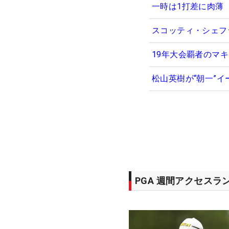
一時は1打差に肉薄
スコッティ・シェフ
19年大会覇者のマ
松山英樹が“朝一”
PGA 週間アクセスラ