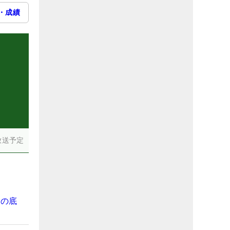
・成績
放送予定
金の底