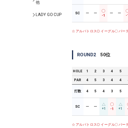
他
SC
ー
ー
ー
ー
LADY GO CUP
-1
-
アルバトロス
イーグル
バー
ROUND
2
50
位
HOLE
1
2
3
4
5
PAR
4
5
3
4
4
打数
4
5
4
3
5
SC
ー
ー
+1
+1
-1
アルバトロス
イーグル
バー