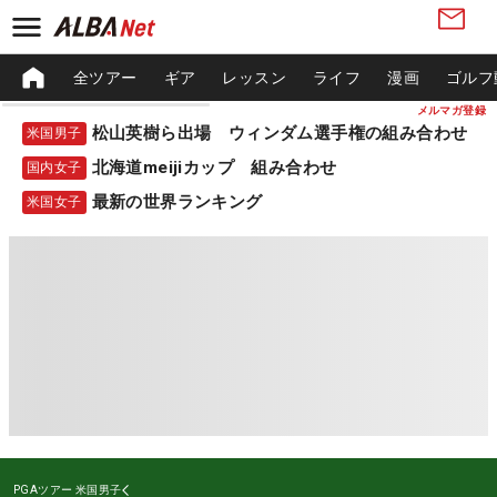
全ツアー
ギア
レッスン
ライフ
漫画
ゴルフ
メルマガ登録
松山英樹ら出場 ウィンダム選手権の組み合わせ
米国男子
北海道meijiカップ 組み合わせ
国内女子
最新の世界ランキング
米国女子
PGAツアー
米国男子