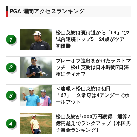
PGA 週間アクセスランキング
松山英樹は裏街道から「64」で2
1
試合連続トップ5 24歳がツアー
初優勝
プレーオフ進出をかけたラストマ
2
ッチ 松山英樹は日本時間7日深
夜にティオフ
＜速報＞松山英樹は初日
3
「67」 久常涼は4アンダーでホ
ールアウト
松山英樹が7000万円獲得 通算7
4
億円越えでランクアップ【米国男
子賞金ランキング】