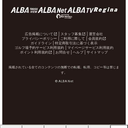
広告掲載について
スタッフ募集
運営会社
プライバシーポリシー
ご利用に際して
会員規約
ガイドライン
特定商取引法に基づく表示
ゴルフ場予約サービス利用規約
マイページサービス利用規約
ポイント利用規約
お問合せ
ヘルプ
サイトマップ
掲載されている全てのコンテンツの無断での転載、転用、コピー等は禁じま
す。
© ALBA Net