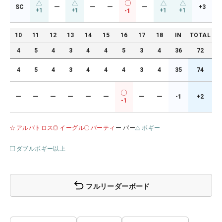
SC
ー
ー
ー
ー
+3
+1
+1
+1
+1
-1
10
11
12
13
14
15
16
17
18
IN
TOTAL
4
5
4
3
4
4
5
3
4
36
72
4
5
4
3
4
4
4
3
4
35
74
ー
ー
ー
ー
ー
ー
ー
ー
-1
+2
-1
アルバトロス
イーグル
バーティ
ー パー
ボギー
ダブルボギー以上
フルリーダーボード