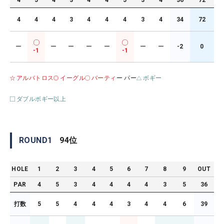
4
5
4
3
4
4
5
3
4
36
72
4
4
4
3
4
4
4
3
4
34
72
ー
ー
ー
ー
ー
ー
ー
-2
0
-1
-1
アルバトロス
イーグル
バーティ
ー パー
ボギー
ダブルボギー以上
ROUND
1
94
位
HOLE
1
2
3
4
5
6
7
8
9
OUT
PAR
4
5
3
4
4
4
4
3
5
36
打数
5
5
4
4
4
3
4
4
6
39