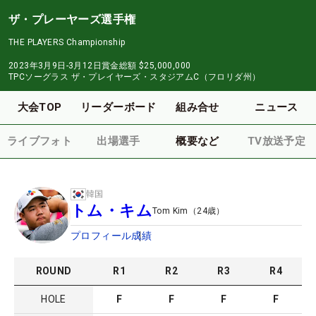
ザ・プレーヤーズ選手権
THE PLAYERS Championship
2023年3月9日-3月12日
賞金総額
$25,000,000
TPCソーグラス ザ・プレイヤーズ・スタジアムC（フロリダ州）
大会TOP
リーダーボード
組み合せ
ニュース
ライブフォト
出場選手
概要など
TV放送予定
韓国
トム・キム
Tom Kim
（
24
歳）
プロフィール
成績
ROUND
R
1
R
2
R
3
R
4
HOLE
F
F
F
F