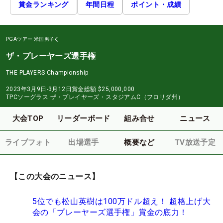
賞金ランキング
年間日程
ポイント・成績
PGAツアー
米国男子
ザ・プレーヤーズ選手権
THE PLAYERS Championship
2023年3月9日-3月12日
賞金総額
$25,000,000
TPCソーグラス ザ・プレイヤーズ・スタジアムC（フロリダ州）
大会TOP
リーダーボード
組み合せ
ニュース
ライブフォト
出場選手
概要など
TV放送予定
【この大会のニュース】
5位でも松山英樹は100万ドル超え！ 超格上げ大
会の「プレーヤーズ選手権」賞金の底力！