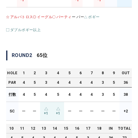
-1
-1
-1
アルバトロス
イーグル
バーティ
ー パー
ボギー
ダブルボギー以上
ROUND
2
65
位
HOLE
1
2
3
4
5
6
7
8
9
OUT
PAR
4
5
3
4
4
4
4
3
5
36
打数
4
5
4
5
4
4
4
3
5
38
SC
ー
ー
ー
ー
ー
ー
ー
+2
+1
+1
10
11
12
13
14
15
16
17
18
IN
TOTAL