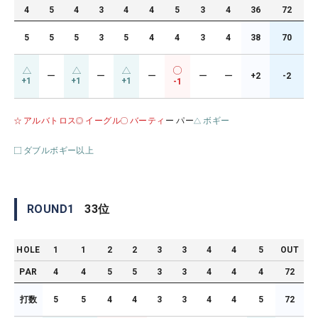
4
5
4
3
4
4
5
3
4
36
72
5
5
5
3
5
4
4
3
4
38
70
ー
ー
ー
ー
ー
+2
-2
+1
+1
+1
-1
アルバトロス
イーグル
バーティ
ー パー
ボギー
ダブルボギー以上
ROUND
1
33
位
HOLE
1
1
2
2
3
3
4
4
5
OUT
PAR
4
4
5
5
3
3
4
4
4
72
打数
5
5
4
4
3
3
4
4
5
72