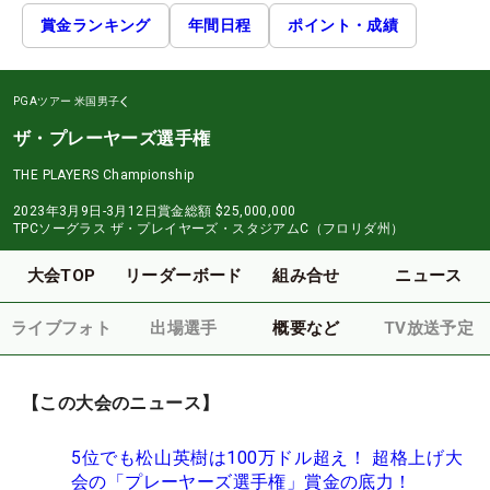
賞金ランキング
年間日程
ポイント・成績
PGAツアー
米国男子
ザ・プレーヤーズ選手権
THE PLAYERS Championship
2023年3月9日-3月12日
賞金総額
$25,000,000
TPCソーグラス ザ・プレイヤーズ・スタジアムC（フロリダ州）
大会TOP
リーダーボード
組み合せ
ニュース
ライブフォト
出場選手
概要など
TV放送予定
【この大会のニュース】
5位でも松山英樹は100万ドル超え！ 超格上げ大
会の「プレーヤーズ選手権」賞金の底力！