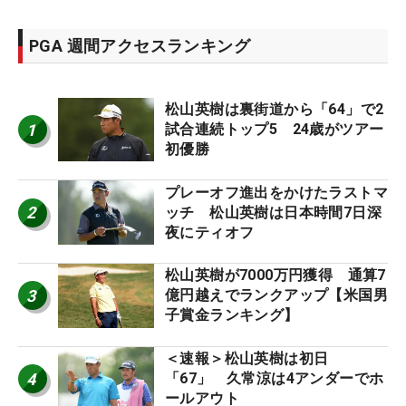
PGA 週間アクセスランキング
松山英樹は裏街道から「64」で2
1
試合連続トップ5 24歳がツアー
初優勝
プレーオフ進出をかけたラストマ
2
ッチ 松山英樹は日本時間7日深
夜にティオフ
松山英樹が7000万円獲得 通算7
3
億円越えでランクアップ【米国男
子賞金ランキング】
＜速報＞松山英樹は初日
4
「67」 久常涼は4アンダーでホ
ールアウト