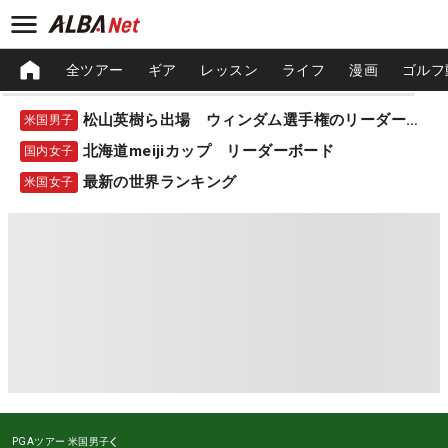
全ツアー
ギア
レッスン
ライフ
漫画
ゴルフ
松山英樹ら出場 ウィンダム選手権のリーダーボード
米国男子
北海道meijiカップ リーダーボード
国内女子
最新の世界ランキング
米国女子
PGAツアー
米国男子