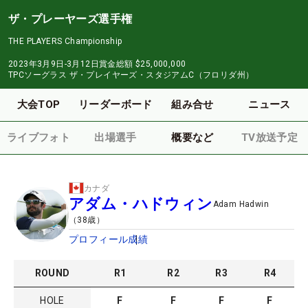
ザ・プレーヤーズ選手権
THE PLAYERS Championship
2023年3月9日-3月12日
賞金総額
$25,000,000
TPCソーグラス ザ・プレイヤーズ・スタジアムC（フロリダ州）
大会TOP
リーダーボード
組み合せ
ニュース
ライブフォト
出場選手
概要など
TV放送予定
カナダ
アダム・ハドウィン
Adam Hadwin
（
38
歳）
プロフィール
成績
ROUND
R
1
R
2
R
3
R
4
HOLE
F
F
F
F