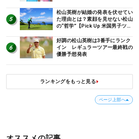
松山英樹が結婚の発表を伏せてい
5
た理由とは？素顔を見せない松山
の“哲学”【Pick Up 米国男子ツア
ー十大ニュース】
好調の松山英樹は3番手にランク
6
イン レギュラーツアー最終戦の
優勝予想発表
ランキングをもっと見る
ページ上部へ
オススメの記事