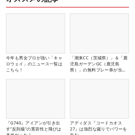
今年も男女プロが強い「キャ
「潮来CC（茨城県）」＆「鹿
ロウェイ」のニュース一覧は
児島ガーデンGC（鹿児島
こちら！
県）」の無料プレー券が当た
る！！
『G740』アイアンが引き出
アディダス『コードカオス
す“反則級”の寛容性と飛びは
27』は強烈な蹴りでパワーを
本当だった！
生む