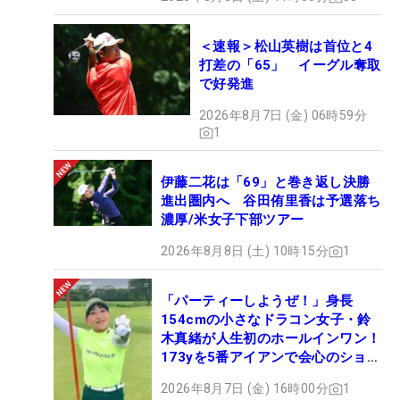
＜速報＞松山英樹は首位と4
打差の「65」 イーグル奪取
で好発進
2026年8月7日 (金) 06時59分
1
伊藤二花は「69」と巻き返し決勝
進出圏内へ 谷田侑里香は予選落ち
濃厚/米女子下部ツアー
2026年8月8日 (土) 10時15分
1
「パーティーしようぜ！」身長
154cmの小さなドラコン女子・鈴
木真緒が人生初のホールインワン！
173yを5番アイアンで会心のショッ
ト
2026年8月7日 (金) 16時00分
1