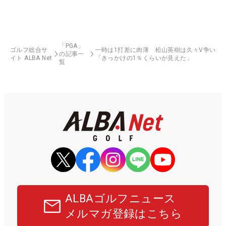
「PGA」
ゴルフ総合サ
一時は1打差に肉薄 松山英樹は久々V争い
の記事一
イト ALBA Net
「きっかけの1％くらいが見えた」
覧
ALBAゴルフニュース
メルマガ登録はこちら