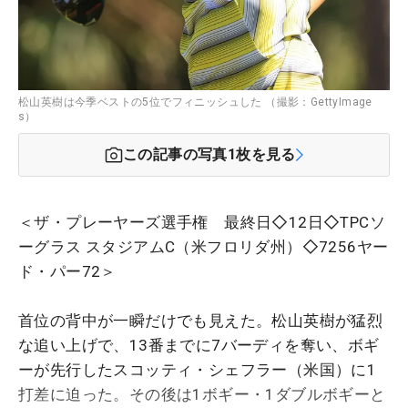
松山英樹は今季ベストの5位でフィニッシュした （撮影：GettyImage
s）
この記事の写真
1
枚を見る
＜ザ・プレーヤーズ選手権 最終日◇12日◇TPCソ
ーグラス スタジアムC（米フロリダ州）◇7256ヤー
ド・パー72＞
首位の背中が一瞬だけでも見えた。松山英樹が猛烈
な追い上げで、13番までに7バーディを奪い、ボギ
ーが先行したスコッティ・シェフラー（米国）に1
打差に迫った。その後は1ボギー・1ダブルボギーと