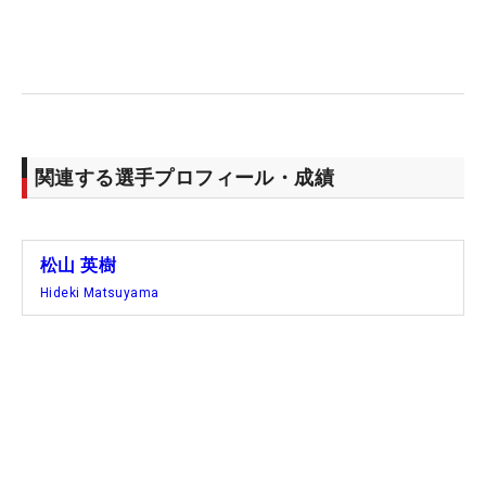
べきことをやらないといけないと思う」。
2年ぶり2
度目の制覇を目指す「マスターズ」に照準を合わせ
ていく。
関連する選手プロフィール・成績
松山 英樹
Hideki Matsuyama