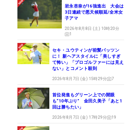
岩永杏奈が16強進出 大会は
3日連続で悪天候順延/全米女
子アマ
2026年8月8日 (土) 10時20分
1
セキ・ユウティンが前髪パッツン
に！ 新ヘアスタイルに「美しすぎ
て怖い」「プロゴルファーには見え
ない」とコメント殺到
2026年8月7日 (金) 15時29分
7
首位発進もグリーン上での開眼
も“10年ぶり” 金田久美子「あと1
回は勝ちたい」
2026年8月7日 (金) 17時29分
19