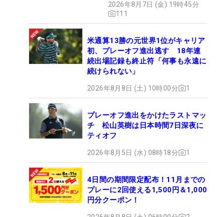
2026年8月7日 (金) 19時45分
111
米通算13勝の元世界1位がキャリア
初、プレーオフ進出逃す 18年連
続出場記録も終止符「何事も永遠に
続けられない」
2026年8月8日 (土) 10時00分
1
プレーオフ進出をかけたラストマッ
チ 松山英樹は日本時間7日深夜に
ティオフ
2026年8月5日 (水) 08時18分
1
4日間の期間限定配布！11月までの
プレーに2回使える1,500円＆1,000
円分クーポン！
2026年8月8日 (土) 06時00分
2