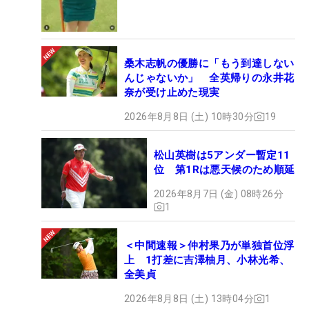
桑木志帆の優勝に「もう到達しない
んじゃないか」 全英帰りの永井花
奈が受け止めた現実
2026年8月8日 (土) 10時30分
19
松山英樹は5アンダー暫定11
位 第1Rは悪天候のため順延
2026年8月7日 (金) 08時26分
1
＜中間速報＞仲村果乃が単独首位浮
上 1打差に吉澤柚月、小林光希、
全美貞
2026年8月8日 (土) 13時04分
1