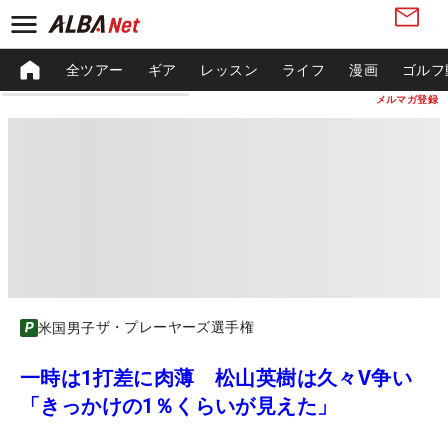
全ツアー
ギア
レッスン
ライフ
漫画
ゴルフ
メルマガ登録
ザ・プレーヤーズ選手権
米国男子
一時は1打差に肉薄 松山英樹は久々V争い
「きっかけの1％くらいが見えた」