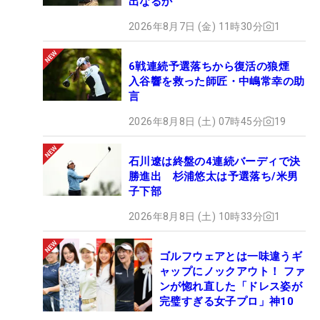
出なるか
2026年8月7日 (金) 11時30分
1
6戦連続予選落ちから復活の狼煙
入谷響を救った師匠・中嶋常幸の助
言
2026年8月8日 (土) 07時45分
19
石川遼は終盤の4連続バーディで決
勝進出 杉浦悠太は予選落ち/米男
子下部
2026年8月8日 (土) 10時33分
1
ゴルフウェアとは一味違うギ
ャップにノックアウト！ ファ
ンが惚れ直した「ドレス姿が
完璧すぎる女子プロ」神10