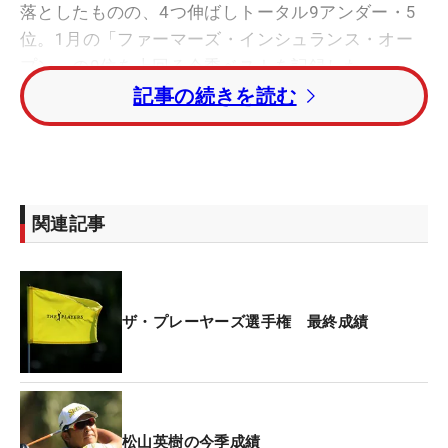
落としたものの、4つ伸ばしトータル9アンダー・5
位。1月の「ファーマーズ・インシュランス・オー
プン」の9位を上回る今季ベストを記録した。
記事の続きを読む
3番でバーディを先行させると、6番でもバーディ。
8番からも連続バーディで折り返した。11番からは
圧巻の3連続バーディ。「ファーマーズのときより
は自分の状態も良くなりそうな雰囲気もあるので、
関連記事
優勝争いに入っていけるかなという感じはあった」
と、この時点で優勝の2文字も頭をちらつく。
終盤に入り、少しでも上位にプレッシャーをかけた
ザ・プレーヤーズ選手権 最終成績
いというところで、14番ではミスが重なりダブルボ
ギー。頭を抱えるシーンもあった。「1打差までい
ったのでこれからだなというところでダボを打って
しまったのでもったいなかったなという感じはあ
松山英樹の今季成績