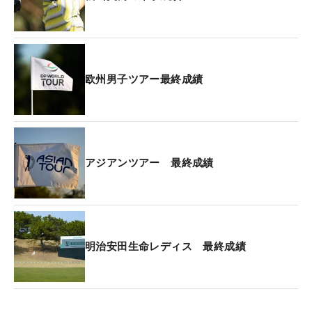
る」。
ミスはあったが、総じて内容には充実感を漂わせ
る。「先週まで迷っていた部分がまとまってきて、
それができるかできないかというか、まあ新たな悩
欧州男子ツアー最終成績
みも出てくるけど、試合をやらないと分からないレ
ベルのところまで来たかなって感じ」と、発見もあ
ったのは今後への収穫だ。
アジアンツアー 最終成績
不振にあえいでいたなかで見えた兆し。「やっとき
っかけの1％くらいが見えたくらい。これから勝つ
ためにどれくらいが必要か分かっているので、それ
ができるかどうか分からないけど、しっかりいい準
備をしていければいいなと思う」と、ようやく松山
明治安田生命レディス 最終成績
らしいシーズンが始まったともいえる。
気持ちはすでに4月へ。「
オーガスタに向けてやる