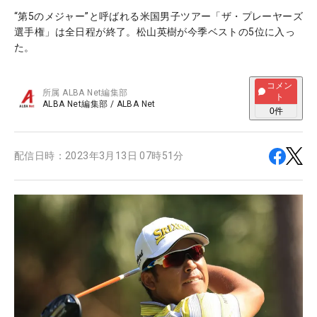
“第5のメジャー”と呼ばれる米国男子ツアー「ザ・プレーヤーズ
選手権」は全日程が終了。松山英樹が今季ベストの5位に入っ
た。
コメン
所属
ALBA Net編集部
ト
ALBA Net編集部
/
ALBA Net
0
件
配信日時：
2023年3月13日 07時51分