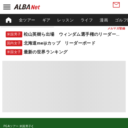
全ツアー
ギア
レッスン
ライフ
漫画
ゴルフ
メルマガ登録
松山英樹ら出場 ウィンダム選手権のリーダーボード
米国男子
北海道meijiカップ リーダーボード
国内女子
最新の世界ランキング
米国女子
PGAツアー
米国男子