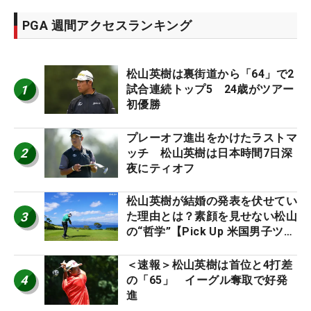
PGA 週間アクセスランキング
松山英樹は裏街道から「64」で2
1
試合連続トップ5 24歳がツアー
初優勝
プレーオフ進出をかけたラストマ
2
ッチ 松山英樹は日本時間7日深
夜にティオフ
松山英樹が結婚の発表を伏せてい
3
た理由とは？素顔を見せない松山
の“哲学”【Pick Up 米国男子ツア
ー十大ニュース】
＜速報＞松山英樹は首位と4打差
4
の「65」 イーグル奪取で好発
進