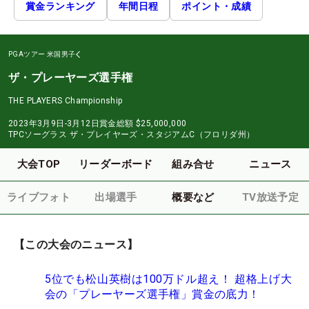
賞金ランキング
年間日程
ポイント・成績
PGAツアー
米国男子
ザ・プレーヤーズ選手権
THE PLAYERS Championship
2023年3月9日-3月12日
賞金総額
$25,000,000
TPCソーグラス ザ・プレイヤーズ・スタジアムC（フロリダ州）
大会TOP
リーダーボード
組み合せ
ニュース
ライブフォト
出場選手
概要など
TV放送予定
【この大会のニュース】
5位でも松山英樹は100万ドル超え！ 超格上げ大
会の「プレーヤーズ選手権」賞金の底力！