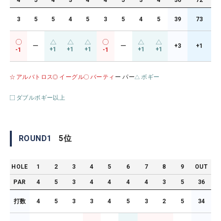
4
5
4
3
4
4
5
3
4
36
72
3
5
5
4
5
3
5
4
5
39
73
ー
ー
+3
+1
+1
+1
+1
+1
+1
-1
-1
アルバトロス
イーグル
バーティ
ー パー
ボギー
ダブルボギー以上
ROUND
1
5
位
HOLE
1
2
3
4
5
6
7
8
9
OUT
PAR
4
5
3
4
4
4
4
3
5
36
打数
4
5
3
3
4
5
3
2
5
34