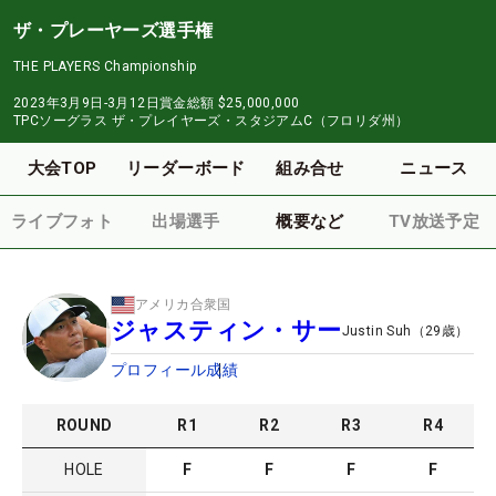
ザ・プレーヤーズ選手権
THE PLAYERS Championship
2023年3月9日-3月12日
賞金総額
$25,000,000
TPCソーグラス ザ・プレイヤーズ・スタジアムC（フロリダ州）
大会TOP
リーダーボード
組み合せ
ニュース
ライブフォト
出場選手
概要など
TV放送予定
アメリカ合衆国
ジャスティン・サー
Justin Suh
（
29
歳）
プロフィール
成績
ROUND
R
1
R
2
R
3
R
4
HOLE
F
F
F
F