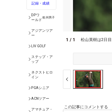
記録・成績
DPワ
欧州男子
ールド
アジアンツア
ー
1
/
1
松山英樹は2日目に
LIV GOLF
ステップ・ア
ップ
ネクストヒロ
イン
PGAシニア
ACNツアー
アマチュア・