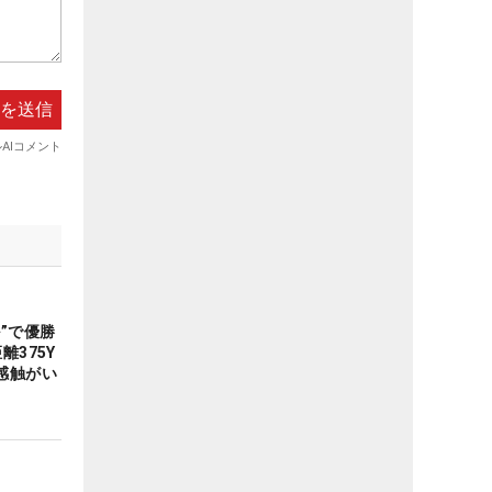
”で優勝
離375Y
感触がい