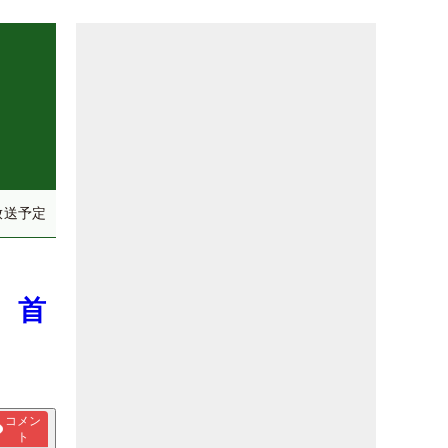
放送予定
 首
コメン
ト