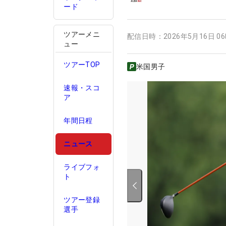
ード
ツアーメニ
配信日時：
2026年5月16日 0
ュー
ツアーTOP
米国男子
速報・スコ
ア
年間日程
ニュース
ライブフォ
ト
ツアー登録
選手