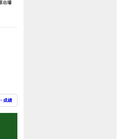
、原出場
・成績