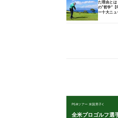
た理由とは
の“哲学”【P
ー十大ニュ
PGAツアー
米国男子
全米プロゴルフ選