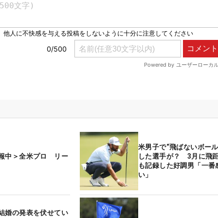
米男子で“飛ばないボール
報中＞全米プロ リー
した選手が？ 3月に飛距
も記録した好調男「一番
い」
結婚の発表を伏せてい