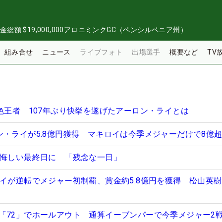
金総額
$19,000,000
アロニミンクGC（ペンシルベニア州）
組み合せ
ニュース
ライブフォト
出場選手
概要など
TV
異色王者 107年ぶり快挙を遂げたアーロン・ライとは
ン・ライが5.8億円獲得 マキロイは今季メジャーだけで8億
と悔しい最終日に 「残念な一日」
イが逆転でメジャー初制覇、賞金約5.8億円を獲得 松山英樹
「72」でホールアウト 通算イーブンパーで今季メジャー2