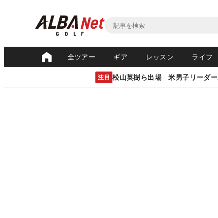
全ツアー
ギア
レッスン
ライフ
松山英樹ら出場 米男子リーダー
注目