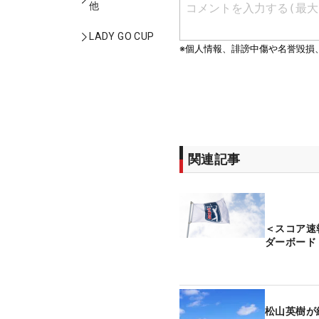
他
LADY GO CUP
関連記事
＜スコア速
ダーボード
松山英樹が