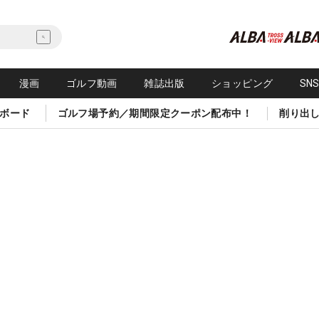
漫画
ゴルフ動画
雑誌出版
ショッピング
SN
ボード
ゴルフ場予約／期間限定クーポン配布中！
削り出