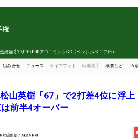
手権
金総額
$19,000,000
アロニミンクGC（ペンシルベニア州）
組み合せ
ニュース
ライブフォト
出場選手
概要など
TV
報＞松山英樹「67」で2打差4位に浮上
は前半4オーバー
 Net編集部
/
ALBA Net