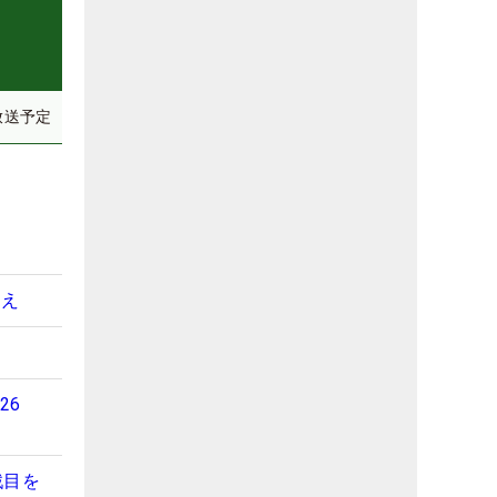
放送予定
超え
26
戦目を