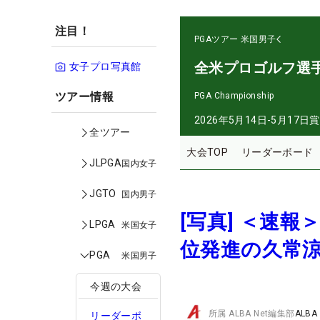
注目！
PGAツアー
米国男子
全米プロゴルフ選
女子プロ写真館
ツアー情報
PGA Championship
2026年5月14日-5月17日
賞
全ツアー
大会TOP
リーダーボード
JLPGA
国内女子
JGTO
国内男子
[写真] ＜速
LPGA
米国女子
位発進の久常涼
PGA
米国男子
今週の大会
所属
ALBA Net編集部
ALBA
リーダーボ