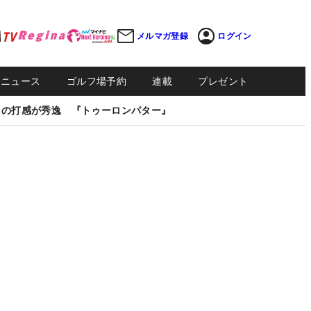
メルマガ登録
ログイン
Sニュース
ゴルフ場予約
連載
プレゼント
しの打感が秀逸 『トゥーロンパター』