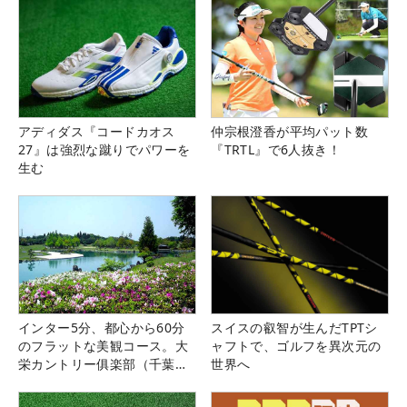
アディダス『コードカオス
仲宗根澄香が平均パット数
27』は強烈な蹴りでパワーを
『TRTL』で6人抜き！
生む
インター5分、都心から60分
スイスの叡智が生んだTPTシ
のフラットな美観コース。大
ャフトで、ゴルフを異次元の
栄カントリー俱楽部（千葉
世界へ
県）