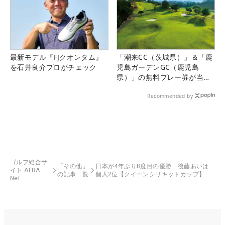
最新モデル『FJクオンタム』
「潮来CC（茨城県）」＆「鹿
を石井良介プロがチェック
児島ガーデンGC（鹿児島
県）」の無料プレー券が当た
る！！
Recommended by
ゴルフ総合サ
「その他」
日本が4年ぶり8度目の優勝 後藤あいは
イト ALBA
の記事一覧
個人2位【クイーンシリキットカップ】
Net