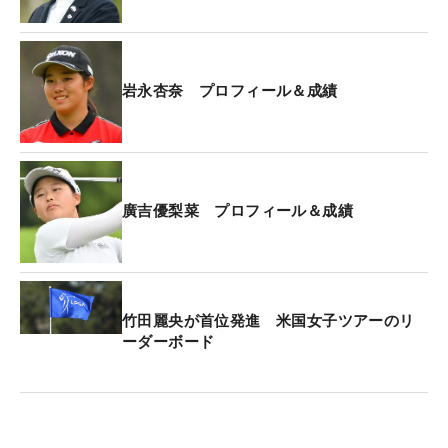
2位：韓国（-32）
3位：香港（-19）
4位：台湾（-9）
5位：タイ（-9）
岩永杏奈 プロフィール＆成績
廣吉優梨菜 プロフィール＆成績
竹田麗央が首位発進 米国女子ツアーのリ
ーダーボード