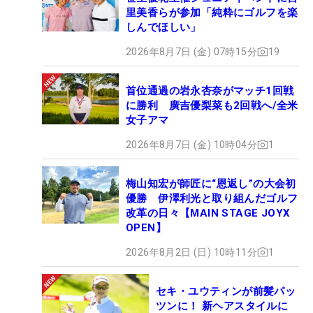
里美香らが参加「純粋にゴルフを楽
しんでほしい」
2026年8月7日 (金) 07時15分
19
首位通過の岩永杏奈がマッチ1回戦
に勝利 廣吉優梨菜も2回戦へ/全米
女子アマ
2026年8月7日 (金) 10時04分
1
梅山知宏が師匠に“恩返し”の大会初
優勝 伊澤利光と取り組んだゴルフ
改革の日々【MAIN STAGE JOYX
OPEN】
2026年8月2日 (日) 10時11分
1
セキ・ユウティンが前髪パッ
ツンに！ 新ヘアスタイルに