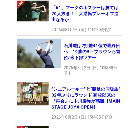
「61」マークのホスラーは勝てば
70人抜き！ 大逆転プレーオフ進
出なるか
2026年8月7日 (金) 11時30分
1
石川遼は7打差41位で最終日
ヘ 19歳のB・ブラウンら首
位/米下部ツアー
2026年8月2日 (日) 10時38分
1
”シニアルーキー”と“義足の同級生”
32年ぶりにラウンド 高校以来の
『再会』に中川勝弥が感謝【MAIN
STAGE JOYX OPEN】
2026年8月2日 (日) 15時05分
3