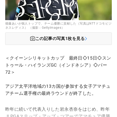
後藤あいが個人トップで、チーム優勝に貢献した（写真はNTTドコモビジ
ネスレディス） （撮影：GettyImages）
この記事の写真
1
枚を見る
＜クイーンシリキットカップ 最終日◇15日◇スン
トゥール・ハイランズGC（インドネシア）◇パー
72＞
アジア太平洋地域の13カ国が参加する女子アマチュ
アチーム選手権の最終ラウンドが終了した。
昨年に続いて代表入りした岩永杏奈をはじめ、昨年
JLPGAステップ・アップ・ツアーでアマチュア優勝