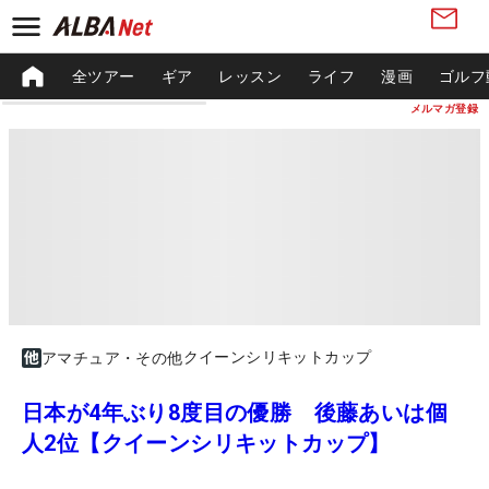
全ツアー
ギア
レッスン
ライフ
漫画
ゴルフ
メルマガ登録
クイーンシリキットカップ
アマチュア・その他
日本が4年ぶり8度目の優勝 後藤あいは個
人2位【クイーンシリキットカップ】