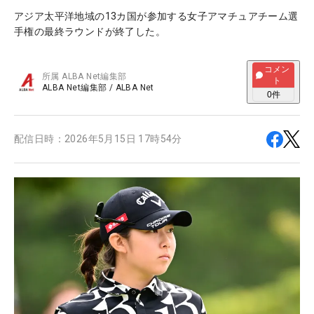
アジア太平洋地域の13カ国が参加する女子アマチュアチーム選
手権の最終ラウンドが終了した。
コメン
所属
ALBA Net編集部
ト
ALBA Net編集部
/
ALBA Net
0
件
配信日時：
2026年5月15日 17時54分