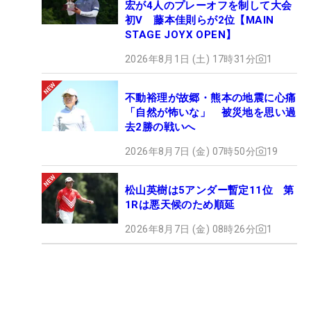
宏が4人のプレーオフを制して大会
初V 藤本佳則らが2位【MAIN
STAGE JOYX OPEN】
2026年8月1日 (土) 17時31分
1
不動裕理が故郷・熊本の地震に心痛
「自然が怖いな」 被災地を思い過
去2勝の戦いへ
2026年8月7日 (金) 07時50分
19
松山英樹は5アンダー暫定11位 第
1Rは悪天候のため順延
2026年8月7日 (金) 08時26分
1