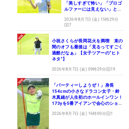
「美しすぎて怖い」「プロゴ
ルファーには見えない」とコ
メント殺到
2026年8月7日 (金) 15時29分
7
小祝さくらが長岡花火を満喫 束の
間のオフも最後は「見るってすごく
過酷だなぁ」【女子ツアーの“ヒト
ネタ”】
2026年8月7日 (金) 09時29分
19
「パーティーしようぜ！」身長
154cmの小さなドラコン女子・鈴
木真緒が人生初のホールインワン！
173yを5番アイアンで会心のショッ
ト
2026年8月7日 (金) 16時00分
1