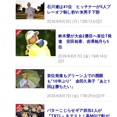
石川遼は41位 ヒッチナーが5人プ
レーオフ制し初V/米男子下部
2026年8月3日 (月) 12時12分
1
鈴木愛が大会2勝目へ首位T発
進 安田祐香、吉澤柚月ら5
位
2026年8月7日 (金) 16時14分
1
首位発進もグリーン上での開眼
も“10年ぶり” 金田久美子「あと1
回は勝ちたい」
2026年8月7日 (金) 17時29分
19
パターこじらせギア担当2人が
『TRTL』をテスト！高MOIで転が