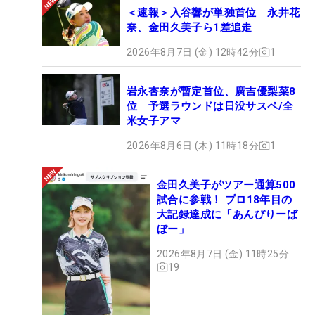
＜速報＞入谷響が単独首位 永井花
奈、金田久美子ら1差追走
2026年8月7日 (金) 12時42分
1
岩永杏奈が暫定首位、廣吉優梨菜8
位 予選ラウンドは日没サスペ/全
米女子アマ
2026年8月6日 (木) 11時18分
1
金田久美子がツアー通算500
試合に参戦！ プロ18年目の
大記録達成に「あんびりーば
ぼー」
2026年8月7日 (金) 11時25分
19