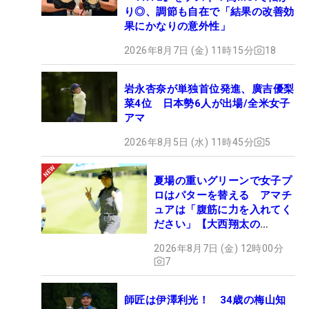
り◎、調節も自在で「結果の改善効
果にかなりの意外性」
2026年8月7日 (金) 11時15分
18
岩永杏奈が単独首位発進、廣吉優梨
菜4位 日本勢6人が出場/全米女子
アマ
2026年8月5日 (水) 11時45分
5
夏場の重いグリーンで女子プ
ロはパターを替える アマチ
ュアは「腹筋に力を入れてく
ださい」【大西翔太の
HOTSHOT】
2026年8月7日 (金) 12時00分
7
師匠は伊澤利光！ 34歳の梅山知