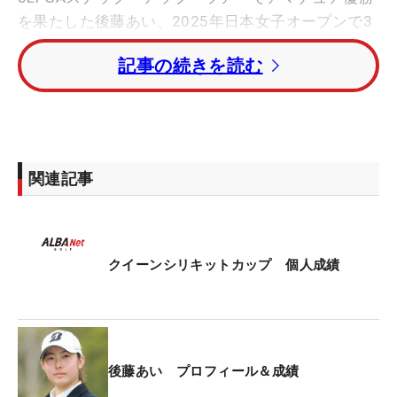
を果たした後藤あい、2025年日本女子オープンで3
位に入りローアマチュアを獲得した廣吉優梨菜の3
記事の続きを読む
人が出場。
各チーム3人中2人のベストスコアの合計で優勝が争
われる団体戦で、チームジャパンが、トータル33ア
ンダーで、大会4連覇がかかるチーム韓国を1打差で
関連記事
下し、2022年以来となる8度目の優勝を挙げた。
さらに個人戦では、キム・ギュビン（韓国）とのプ
レーオフに敗れたものの後藤が2位。2打差に岩永、
クイーンシリキットカップ 個人成績
トータル11アンダーの4位に廣吉と、個人において
も日本勢の強さが光った。
【団体戦・最終ラウンドの上位成績】
後藤あい プロフィール＆成績
1位：日本（-33）