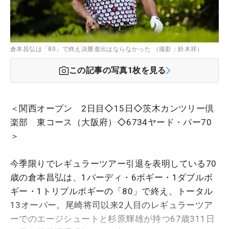
倉本昌弘は「80」で終え決勝進出はならなかった （撮影：鈴木祥）
この記事の写真
1
枚を見る
＜関西オープン 2日目◇15日◇茨木カンツリー倶
楽部 東コース（大阪府）◇6734ヤード・パー70
＞
今季限りでレギュラーツアー引退を表明している70
歳の倉本昌弘は、1バーディ・6ボギー・1ダブルボ
ギー・1トリプルボギーの「80」で終え、トータル
13オーバー。尾崎将司以来2人目のレギュラーツア
ーでのエージシュートと杉原輝雄が持つ67歳311日