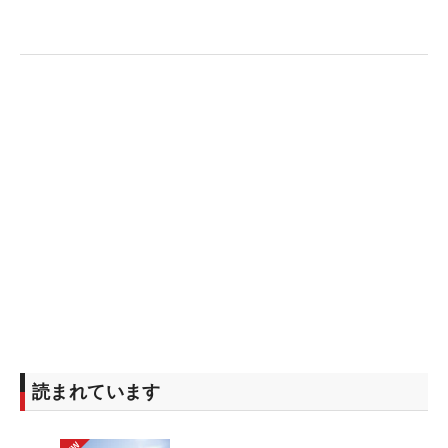
この2日間はスタートから多くのギャラリーがつい
ていた。「シニアのときよりギャラリーは多かった
ですよ。本当にたくさんのギャラリーについてもら
ってうれしかったです。みんな声をかけてくれるん
ですよ、『同い年だ』とかね。2日間、貢献できた
かなと思います」。関西でのレギュラーツアーはこ
れが最後。途中まで“快挙達成”の可能性を多くのフ
ァンが感じていた。巧みの技を見せた70歳は、主催
の関西ゴルフ連盟創立100周年の記念大会に花添え
た。（文・小高拓）
読まれています