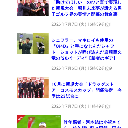
「助けてほしい」のひと言で実現し
た新規大会 堀川未来夢が訴える男
子ゴルフ界の実情と開催の舞台裏
2026年7月7日 (火) 16時59分
1
シェフラー、マキロイも使用の
『Qi4D』と手になじんだシャフ
ト ショットが呼び込んだ岩﨑亜久
竜の“20バーディ”【勝者のギア】
2026年7月6日 (月) 15時02分
9
10月に新規大会「ドラッグスト
ア・コスモスカップ」開催決定 今
季は23試合に
2026年7月7日 (火) 11時49分
1
昨年覇者・河本結は小祝さく