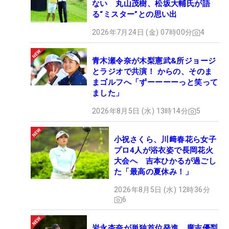
ない 丸山茂樹、松坂大輔氏が語
る“ミスター”との思い出
2026年7月24日 (金) 07時00分
4
青木瀬令奈が木梨憲武&所ジョージ
とラジオで共演！ からの、そのま
まゴルフへ「ずーーーーっと笑って
ました」
2026年8月5日 (水) 13時14分
5
小祝さくら、川﨑春花ら女子
プロ4人が浴衣姿で長岡花火
大会へ 吉本ひかるが過ごし
た「最高の夏休み！」
2026年8月5日 (水) 12時36分
6
岩永杏奈が単独首位発進、廣吉優梨