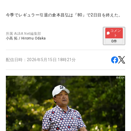
今季でレギュラー引退の倉本昌弘は『80』で2日目を終えた。
コメン
所属
ALBA Net編集部
ト
小高 拓
/
Hiromu Odaka
0
件
配信日時：
2026年5月15日 18時21分