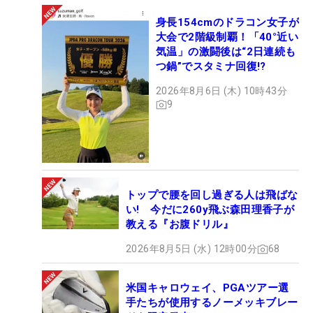
身長154cmのドラコン女子が
大会で2階級制覇！「40°近い
気温」の激闘後は“2日連続も
つ鍋”でスタミナ回復!?
2026年8月6日 (木) 10時43分
9
トップで腰を回し過ぎる人は飛ばな
い! 今だに260y飛ぶ森田理香子が
教える『お腹ドリル』
2026年8月5日 (水) 12時00分
68
米国キャロウェイ、PGAツアー選
手たちが使用するノーメッキブレー