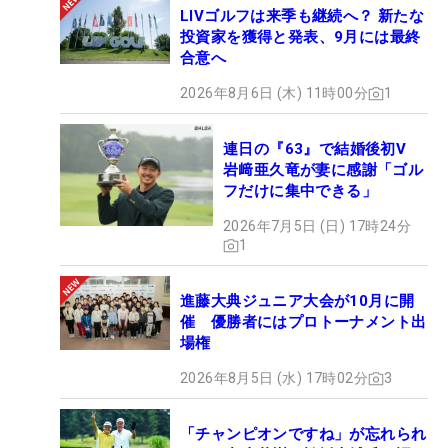
LIVゴルフは来季も継続へ？ 新たな
投資家を獲得と発表、9月には最終
合意へ
2026年8月6日 (木) 11時00分
1
連日の『63』で結婚後初V
岩﨑亜久竜が妻に感謝「ゴル
フだけに集中できる」
2026年7月5日 (日) 17時24分
1
進藤大典ジュニア大会が10月に開
催 優勝者にはプロトーナメント出
場権
2026年8月5日 (水) 17時02分
3
「チャンピオンですね」が忘れられ