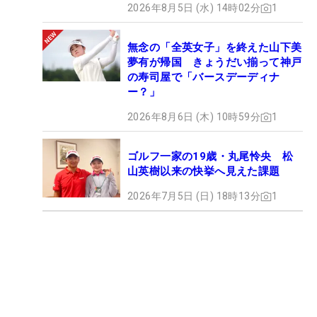
2026年8月5日 (水) 14時02分
1
無念の「全英女子」を終えた山下美
夢有が帰国 きょうだい揃って神戸
の寿司屋で「バースデーディナ
ー？」
2026年8月6日 (木) 10時59分
1
ゴルフ一家の19歳・丸尾怜央 松
山英樹以来の快挙へ見えた課題
2026年7月5日 (日) 18時13分
1