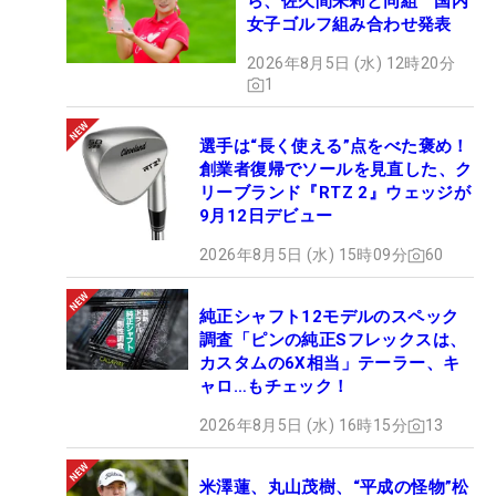
ら、佐久間朱莉と同組 国内
女子ゴルフ組み合わせ発表
2026年8月5日 (水) 12時20分
1
選手は“長く使える”点をべた褒め！
創業者復帰でソールを見直した、ク
リーブランド『RTZ 2』ウェッジが
9月12日デビュー
2026年8月5日 (水) 15時09分
60
純正シャフト12モデルのスペック
調査「ピンの純正Sフレックスは、
カスタムの6X相当」テーラー、キ
ャロ…もチェック！
2026年8月5日 (水) 16時15分
13
米澤蓮、丸山茂樹、“平成の怪物”松