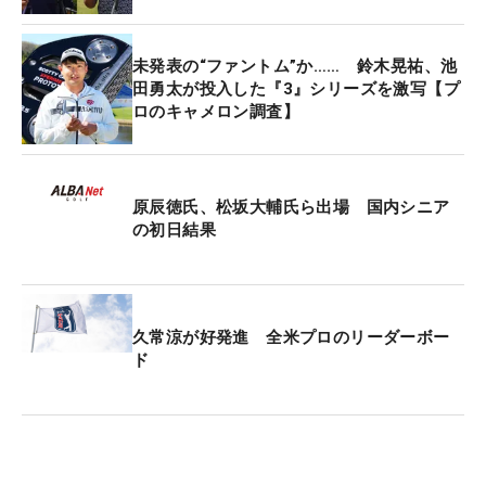
ー。続く2番パー5でもダブルボギーとして力尽き
た。
未発表の“ファントム”か…… 鈴木晃祐、池
田勇太が投入した『3』シリーズを激写【プ
ロのキャメロン調査】
「1日疲れました。18番から1番に行ったので、足が
動かなくて。1番は刻むだけだしと思ったんだけ
ど…」。18番から1番に向かう傾斜道が70歳の足に
負荷をかけた。ティショットは下半身が止まり左に
原辰徳氏、松坂大輔氏ら出場 国内シニア
の初日結果
曲がるミスを招いた。体が動かないことは「仕方な
い。それがレギュラーツアーですから。ごくごく当
たり前のことです」と汗をぬぐった。
久常涼が好発進 全米プロのリーダーボー
今季限りでレギュラーツアー引退を明言しており、
ド
この試合を含めて残り2試合の予定。「楽しくやら
せてもらったし、いい思い出になりました」と笑顔
を見せる。