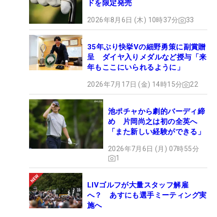
ドを限定発売
2026年8月6日 (木) 10時37分
33
35年ぶり快挙Vの細野勇策に副賞贈
呈 ダイヤ入りメダルなど授与「来
年もここにいられるように」
2026年7月17日 (金) 14時15分
22
池ポチャから劇的バーディ締
め 片岡尚之は初の全英へ
「また新しい経験ができる」
2026年7月6日 (月) 07時55分
1
LIVゴルフが大量スタッフ解雇
へ？ あすにも選手ミーティング実
施へ