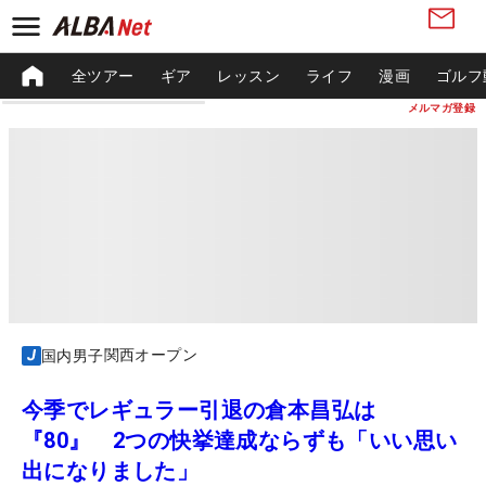
全ツアー
ギア
レッスン
ライフ
漫画
ゴルフ
メルマガ登録
関西オープン
国内男子
今季でレギュラー引退の倉本昌弘は
『80』 2つの快挙達成ならずも「いい思い
出になりました」