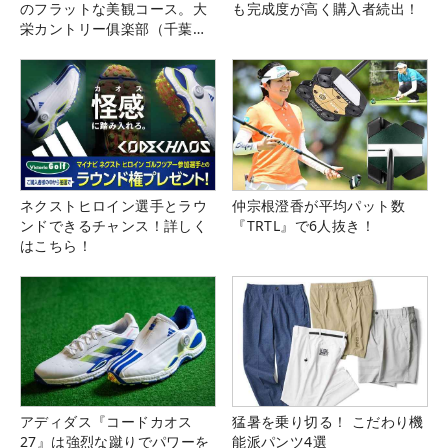
のフラットな美観コース。大
も完成度が高く購入者続出！
栄カントリー俱楽部（千葉
県）
ネクストヒロイン選手とラウ
仲宗根澄香が平均パット数
ンドできるチャンス！詳しく
『TRTL』で6人抜き！
はこちら！
アディダス『コードカオス
猛暑を乗り切る！ こだわり機
27』は強烈な蹴りでパワーを
能派パンツ4選