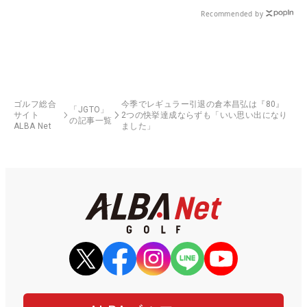
る！！
Recommended by
ゴルフ総合
今季でレギュラー引退の倉本昌弘は『80』
「JGTO」
サイト
2つの快挙達成ならずも「いい思い出になり
の記事一覧
ALBA Net
ました」