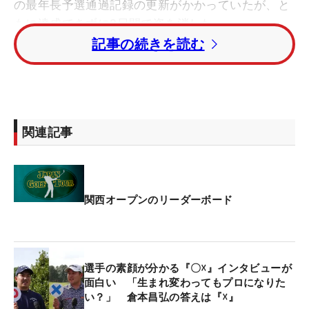
の最年長予選通過記録の更新がかかっていたが、と
もに達成できずに2日間で姿を消した。
記事の続きを読む
午前組スタートの初日は、史上2人目の70代でのイ
ーグルをマークして沸かせるなど「73」で回り、3
オーバー・66位タイ。60位タイまでの予選通過をに
関連記事
らんだこの日は、午後組でインからスタートした。
11番、15番、16番とボギーが3つ先に来たが、17番
パー4で4メートルを沈めてこの日初バーディを奪
関西オープンのリーダーボード
う。18番パー4ではパーオンを逃したが、寄せワン
できっちりパーセーブ。
選手の素顔が分かる『〇☓』インタビューが
予選通過ラインまで1打に迫って折り返した1番に落
面白い 「生まれ変わってもプロになりた
とし穴があった。ティショットを左に大きく曲げる
い？」 倉本昌弘の答えは『☓』
と、白杭を越えてOB。このホールでトリプルボギ