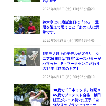
Vなるか
2026年8月8日 (土) 17時58分
20
鈴木亨は60歳誕生日に『66』 還
暦を迎えて思うこと「あの3人は異
常です」
2026年5月29日 (金) 10時13分
6
5年モノ以上のモデルがズラリ シ
ニア26勝目は“特注”エースパターが
ハマった P・マークセンこだわり
の14本【勝者のギア】
2026年6月1日 (月) 20時06分
10
30歳で「日本ミッド」制覇＆
45歳でプロテスト合格 飯田
耕正がシニア初Vに王手「自
分なりのプランでコツコツ