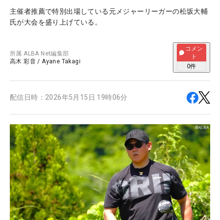
主催者推薦で特別出場している元メジャーリーガーの松坂大輔
氏が大会を盛り上げている。
コメン
所属
ALBA Net編集部
ト
高木 彩音
/
Ayane Takagi
0
件
配信日時：
2026年5月15日 19時06分