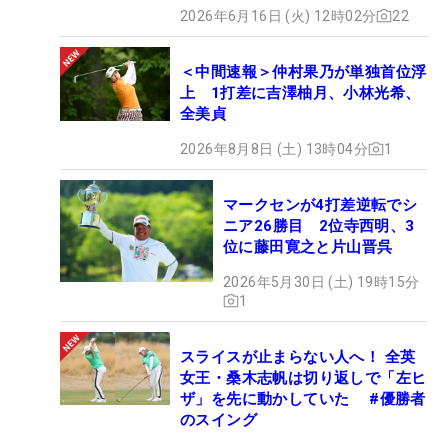
2026年6月16日 (火) 12時02分
22
＜中間速報＞仲村果乃が単独首位浮
上 1打差に吉澤柚月、小林光希、
全美貞
2026年8月8日 (土) 13時04分
1
マークセンが4打差逆転でシ
ニア26勝目 2位寺西明、3
位に藤田寛之と片山晋呉
2026年5月30日 (土) 19時15分
1
スライスが止まらない人へ！ 全英
女王・桑木志帆は切り返しで「左ヒ
ザ」を先に動かしていた #優勝者
のスイング