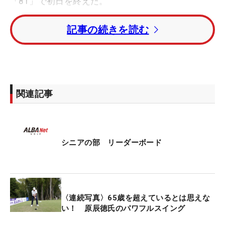
「81」で初日を終えた。
記事の続きを読む
この日は、プライベートでも親交のある横尾要、
YouTube撮影などで一緒にラウンドした経験がある
女子プロの川﨑志穂、宮瀬博文との組み合わせ。笑
顔で会話を交わすなど、和やかな雰囲気の中でプレ
ーしていた。「楽しくラウンドさせてもらいました
関連記事
けど、（スコアは）もったいなかったですね…」と
悔しさをにじませた。
ドライバーには好感触を得た一方で、「グリーンは
シニアの部 リーダーボード
読めないし、風もなかなか読めなくて、距離感が合
わせられなかった」と振り返る。それでも「粘った
ほうじゃないですかね」と、苦しい中でも一定の手
ごたえを口にした。
〈連続写真〉65歳を超えているとは思えな
い！ 原辰徳氏のパワフルスイング
大会前日には、「ギャラリーの方が『松坂を見に来