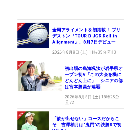
全周アライメントを初搭載！ ブリ
ヂストン『TOUR B JGR Roll-in
Alignment』、8月7日デビュー
2026年8月8日 (土) 11時35分
13
初出場の鳥海颯汰が岩手県オ
ープン初V「この大会を機に
どんどん上に」 シニアの部
は宮本勝昌が連覇
2026年8月8日 (土) 18時25分
72
「欲が出せない」コースだからこ
そ 吉澤柚月は“鬼門”の決勝Rで初