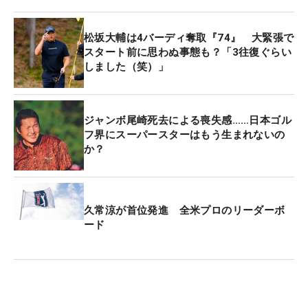
て良かった』と思ってもらえるように。1打、1打に
ベストを尽くしたいと思います」と話していた。そ
松坂大輔は4バーディ奪取『74』 大緊張で
の言葉どおり、会場では“平成の怪物”の力強いショ
スタート前に思わぬ事態も？「3往復ぐらい
しました（笑）」
ットに、ギャラリーから「球が強いな」「すごい」
といった声が上がり、感銘を受ける様子が見られ
た。
ジャンボ尾崎死去による喪失感……日本ゴル
フ界にスーパースターはもう生まれないの
なかでも観客を沸かせたのが、後半10番のティショ
か？
ット。本来はユーティリティを選択する場面だった
が、「ドライバーが見たい」という声に応え、ドラ
イバーを握った。「いいショットが打てました」と
久常涼が首位発進 全米プロのリーダーボ
笑顔を見せつつ、「おかげで難しいアプローチが残
ード
りましたけど（笑）。それでもパーセーブできたの
で良かったです」と振り返った。
その一打に、同組の川崎も強い印象を受けた。「10