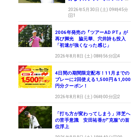
と…」
2026年5月30日 (土) 09時45分
1
2006年発売の『ツアーAD PT』が
再び脚光 脇元華、穴井詩も投入
「初速が強くなった感じ」
2026年8月8日 (土) 08時56分
4
4日間の期間限定配布！11月までの
プレーに2回使える1,500円＆1,000
円分クーポン！
2026年8月8日 (土) 06時00分
2
「打ち方が変わってしまう」洋芝へ
の苦手意識 安田祐香が“克服”の首
位浮上