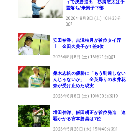
ィで決勝進出 杉浦悠太は予
選落ち/米男子下部
2026年8月8日 (土) 10時33分
1
安田祐香、吉澤柚月が首位タイ浮
上 金田久美子が1差3位
2026年8月8日 (土) 16時21分
1
桑木志帆の優勝に「もう到達しない
んじゃないか」 全英帰りの永井花
奈が受け止めた現実
2026年8月8日 (土) 10時30分
19
増田伸洋、飯田耕正が首位発進 連
覇かかる宮本勝昌は7位
2026年5月28日 (木) 15時40分
1