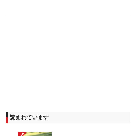
番はティショットが難しいホールだったので、『ど
うするんだろう…』って思いながら見ていたら、ド
ライバーを持っていて。それで“ド真っすぐ”飛んだ
ので、『さすが。すごい…』って思いました。ギャ
ラリーさんがいるホールで見せるプレーをされてい
た印象だった。さすが、スターです」と目を見張っ
た。
松坂氏は、「ギャラリーの方も来てくれていました
し、盛り上がっている中でプレーができてホントに
良かったと思います。たくさんの方に声をかけても
らって、（スコアを）叩いてしまったホールで励ま
してもらって。その励ましがあったおかげで、気持
ちを折らずに最後までプレーができた感謝。「あす
も多くの方に応援してもらえたら」と笑顔を見せ
読まれています
た。