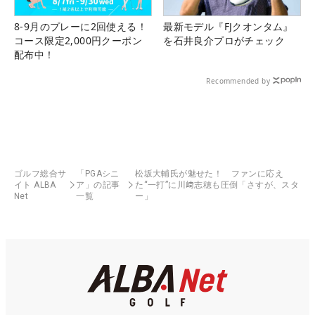
8-9月のプレーに2回使える！
最新モデル『FJクオンタム』
コース限定2,000円クーポン
を石井良介プロがチェック
配布中！
Recommended by
ゴルフ総合サ
「PGAシニ
松坂大輔氏が魅せた！ ファンに応え
イト ALBA
ア」の記事
た“一打”に川﨑志穂も圧倒「さすが、スタ
Net
一覧
ー」