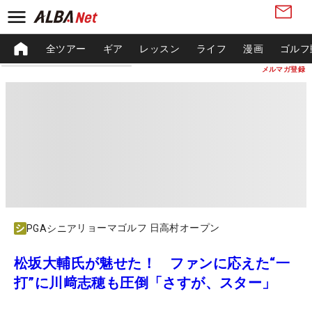
全ツアー
ギア
レッスン
ライフ
漫画
ゴルフ
メルマガ登録
リョーマゴルフ 日高村オープン
PGAシニア
松坂大輔氏が魅せた！ ファンに応えた“一
打”に川﨑志穂も圧倒「さすが、スター」