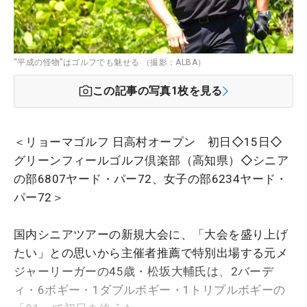
“平成の怪物”はゴルフでも魅せる （撮影：ALBA）
この記事の写真
1
枚を見る
＜リョーマゴルフ 日高村オープン 初日◇15日◇
グリーンフィールゴルフ倶楽部（高知県）◇シニア
の部6807ヤード・パー72、女子の部6234ヤード・
パー72＞
国内シニアツアーの新規大会に、「大会を盛り上げ
たい」との思いから主催者推薦で特別出場する元メ
ジャーリーガーの45歳・松坂大輔氏は、2バーデ
ィ・6ボギー・1ダブルボギー・1トリプルボギーの