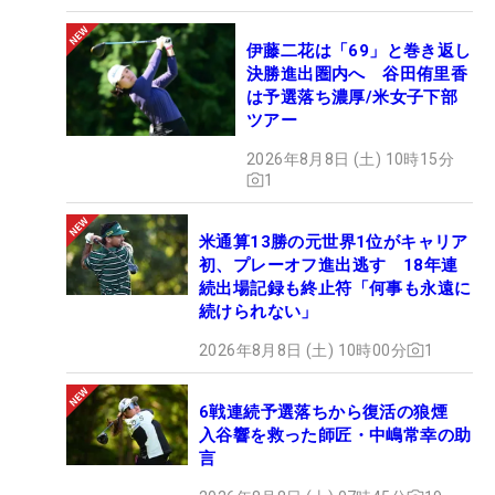
伊藤二花は「69」と巻き返し
決勝進出圏内へ 谷田侑里香
は予選落ち濃厚/米女子下部
ツアー
2026年8月8日 (土) 10時15分
1
米通算13勝の元世界1位がキャリア
初、プレーオフ進出逃す 18年連
続出場記録も終止符「何事も永遠に
続けられない」
2026年8月8日 (土) 10時00分
1
6戦連続予選落ちから復活の狼煙
入谷響を救った師匠・中嶋常幸の助
言