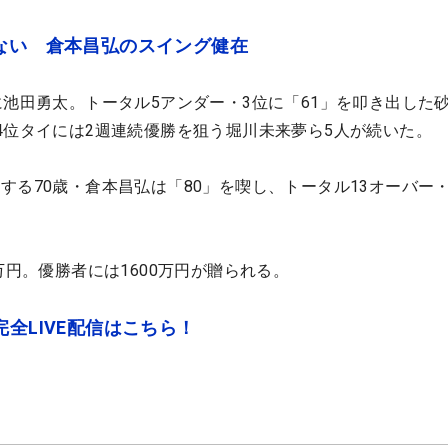
ない 倉本昌弘のスイング健在
に池田勇太。トータル5アンダー・3位に「61」を叩き出した
4位タイには2週連続優勝を狙う堀川未来夢ら5人が続いた。
る70歳・倉本昌弘は「80」を喫し、トータル13オーバー・
。
万円。優勝者には1600万円が贈られる。
全LIVE配信はこちら！