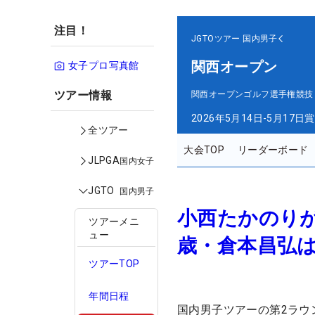
注目！
JGTOツアー
国内男子
関西オープン
女子プロ写真館
ツアー情報
関西オープンゴルフ選手権競技
2026年5月14日-5月17日
賞
全ツアー
大会TOP
リーダーボード
JLPGA
国内女子
JGTO
国内男子
小西たかのりが
ツアーメニ
ュー
歳・倉本昌弘
ツアーTOP
年間日程
国内男子ツアーの第2ラウ