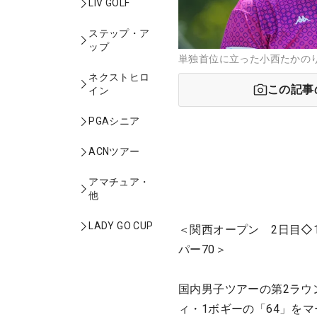
LIV GOLF
ステップ・ア
ップ
単独首位に立った小西たかのり
ネクストヒロ
この記事
イン
PGAシニア
ACNツアー
アマチュア・
他
LADY GO CUP
＜関西オープン 2日目◇
パー70＞
国内男子ツアーの第2ラウ
ィ・1ボギーの「64」を