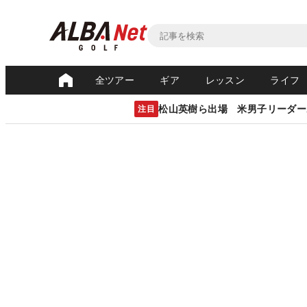
全ツアー
ギア
レッスン
ライフ
松山英樹ら出場 米男子リーダー
注目