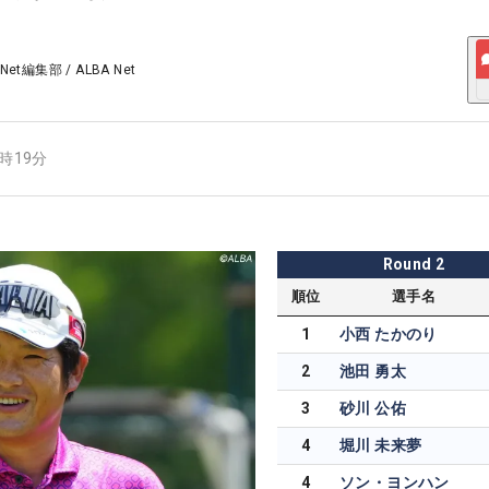
 Net編集部
/
ALBA Net
8時19分
Round
2
順位
選手名
1
小西 たかのり
2
池田 勇太
3
砂川 公佑
4
堀川 未来夢
4
ソン・ヨンハン