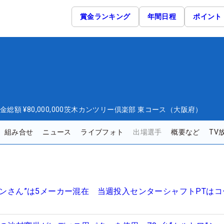
賞金ランキング
年間日程
ポイント
金総額
¥80,000,000
茨木カンツリー倶楽部 東コース（大阪府）
組み合せ
ニュース
ライブフォト
出場選手
概要など
TV
ケンさん”は5メーカー混在 当週投入センターシャフトPTは