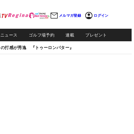
メルマガ登録
ログイン
Sニュース
ゴルフ場予約
連載
プレゼント
しの打感が秀逸 『トゥーロンパター』