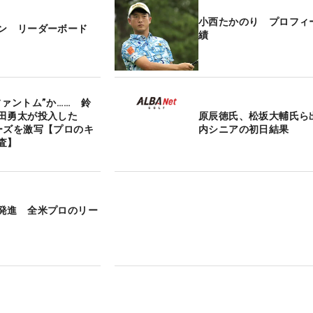
小西たかのり プロフィ
ン リーダーボード
績
ファントム”か…… 鈴
田勇太が投入した
原辰徳氏、松坂大輔氏ら
ーズを激写【プロのキ
内シニアの初日結果
査】
発進 全米プロのリー