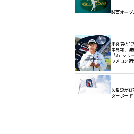
関西オープ
未発表の“
木晃祐、池
『3』シリ
ャメロン調
久常涼が好
ダーボード