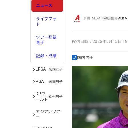
ニュース
ライブフォ
所属
ALBA Net編集部
ALBA
ト
ツアー登録
配信日時：
2026年5月15日 1
選手
記録・成績
国内男子
LPGA
米国女子
PGA
米国男子
DPワ
欧州男子
ールド
アジアンツア
ー