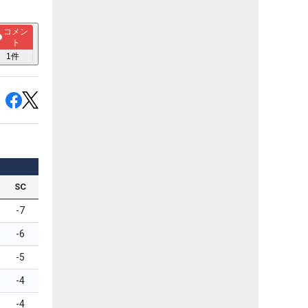
コメン
ト
1
件
SC
-7
-6
-5
-4
-4