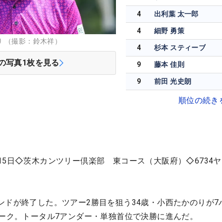
4
出利葉 太一郎
4
細野 勇策
 （撮影：鈴木祥）
4
杉本 スティーブ
の写真
1
枚を見る
9
藤本 佳則
9
前田 光史朗
順位の続き
15日◇茨木カンツリー倶楽部 東コース（大阪府）◇6734
ンドが終了した。ツアー2勝目を狙う34歳・小西たかのりが7
マーク。トータル7アンダー・単独首位で決勝に進んだ。