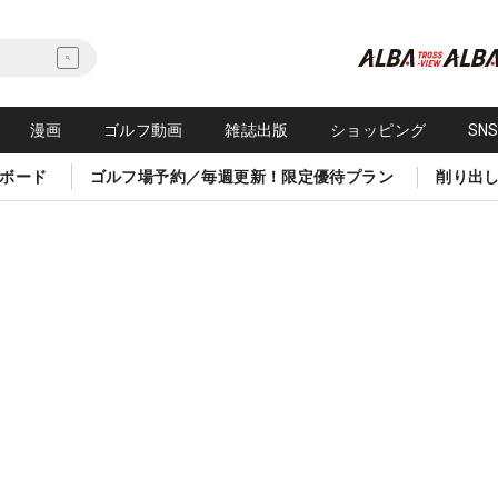
漫画
ゴルフ動画
雑誌出版
ショッピング
SN
ボード
ゴルフ場予約／毎週更新！限定優待プラン
削り出