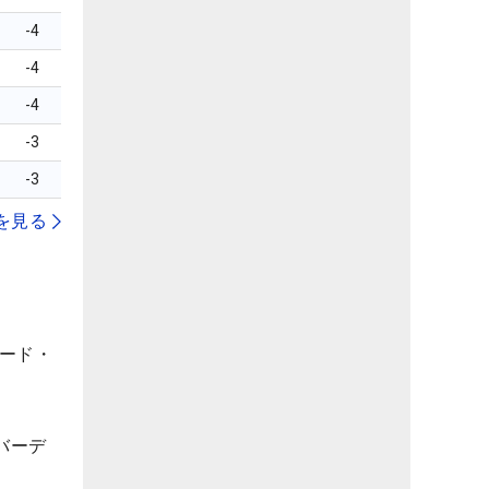
-4
-4
-4
-3
-3
を見る
ヤード・
バーデ