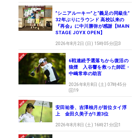
”シニアルーキー”と“義足の同級生”
32年ぶりにラウンド 高校以来の
『再会』に中川勝弥が感謝【MAIN
STAGE JOYX OPEN】
2026年8月2日 (日) 15時05分
3
6戦連続予選落ちから復活の
狼煙 入谷響を救った師匠・
中嶋常幸の助言
2026年8月8日 (土) 07時45分
19
安田祐香、吉澤柚月が首位タイ浮
上 金田久美子が1差3位
2026年8月8日 (土) 16時21分
1