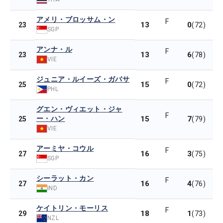
アメリ・ブロッサム・ン
F
13
0
23
(72)
SGP
アンナ・ル
F
13
6
23
(78)
VIE
ジュニア・ルイーズ・ガバサ
F
15
0
25
(72)
PHL
グエン・ヴィエット・ジャ
F
ー・ハン
15
7
25
(79)
VIE
アーミヤ・コウル
F
16
3
27
(75)
SGP
シーラット・カン
F
16
4
27
(76)
IND
ケイトリン・モーリス
F
18
1
29
(73)
NZL