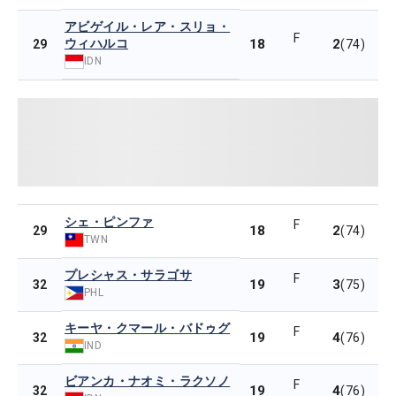
アビゲイル・レア・スリョ・
F
ウィハルコ
18
2
29
(74)
IDN
シェ・ピンファ
F
18
2
29
(74)
TWN
プレシャス・サラゴサ
F
19
3
32
(75)
PHL
キーヤ・クマール・バドゥグ
F
19
4
32
(76)
IND
ビアンカ・ナオミ・ラクソノ
F
19
4
32
(76)