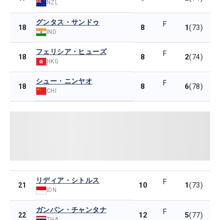
NZL
グンタス・サンドゥ
F
8
1
18
(73)
IND
フェリシア・ヒューズ
F
8
2
18
(74)
HKG
シュー・ニンヤオ
F
8
6
18
(78)
CHI
リディア・シトルス
F
10
1
21
(73)
IDN
ガンパン・チャンタナ
F
12
5
22
(77)
THA