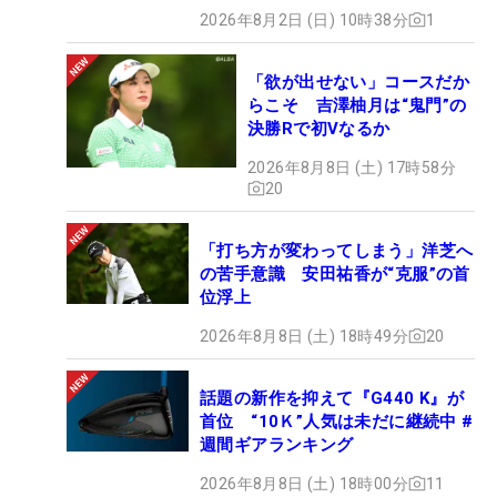
2026年8月2日 (日) 10時38分
1
「欲が出せない」コースだか
らこそ 吉澤柚月は“鬼門”の
決勝Rで初Vなるか
2026年8月8日 (土) 17時58分
20
「打ち方が変わってしまう」洋芝へ
の苦手意識 安田祐香が“克服”の首
位浮上
2026年8月8日 (土) 18時49分
20
話題の新作を抑えて『G440 K』が
首位 “10Ｋ”人気は未だに継続中 #
週間ギアランキング
2026年8月8日 (土) 18時00分
11