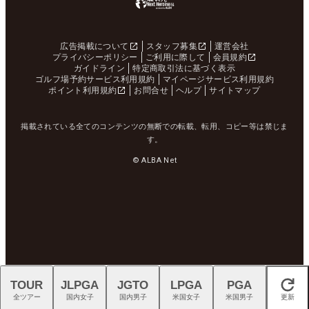
広告掲載について
スタッフ募集
運営会社
プライバシーポリシー
ご利用に際して
会員規約
ガイドライン
特定商取引法に基づく表示
ゴルフ場予約サービス利用規約
マイページサービス利用規約
ポイント利用規約
お問合せ
ヘルプ
サイトマップ
掲載されている全てのコンテンツの無断での転載、転用、コピー等は禁じま
す。
© ALBA Net
TOUR
JLPGA
JGTO
LPGA
PGA
閉じる
全ツアー
国内女子
国内男子
米国女子
米国男子
更新