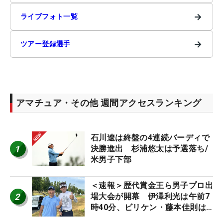
→
ライブフォト一覧
→
ツアー登録選手
アマチュア・その他 週間アクセスランキング
石川遼は終盤の4連続バーディで
1
決勝進出 杉浦悠太は予選落ち/
米男子下部
＜速報＞歴代賞金王ら男子プロ出
2
場大会が開幕 伊澤利光は午前7
時40分、ビリケン・藤本佳則は
午前9時30分にティオフ【MAIN