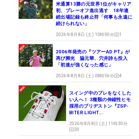
米通算13勝の元世界1位がキャリア
初、プレーオフ進出逃す 18年連
続出場記録も終止符「何事も永遠に
続けられない」
2026年8月8日 (土) 10時00分
1
2006年発売の『ツアーAD PT』が
再び脚光 脇元華、穴井詩も投入
「初速が強くなった感じ」
2026年8月8日 (土) 08時56分
4
スイング中のブレをなくした
い人へ！ 3種類の伸縮性ヒモ
採用のブリヂストン『ZSP-
BITER LIGHT
MAGICLACE』、8月8日デビ
2026年8月8日 (土) 11時30分
ュー
30