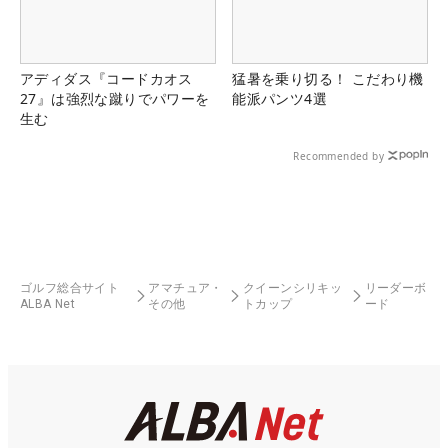
アディダス『コードカオス
猛暑を乗り切る！ こだわり機
27』は強烈な蹴りでパワーを
能派パンツ4選
生む
Recommended by
ゴルフ総合サイト
アマチュア・
クイーンシリキッ
リーダーボ
ALBA Net
その他
トカップ
ード