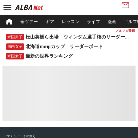
全ツアー
ギア
レッスン
ライフ
漫画
ゴルフ
メルマガ登録
松山英樹ら出場 ウィンダム選手権のリーダーボード
米国男子
北海道meijiカップ リーダーボード
国内女子
最新の世界ランキング
米国女子
アマチュア・その他