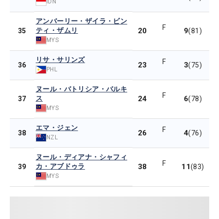
IDN
アンバーリー・ザイラ・ビン
F
ティ・ザムリ
20
9
35
(81)
MYS
リサ・サリンズ
F
23
3
36
(75)
PHL
ヌール・バトリシア・バルキ
F
ス
24
6
37
(78)
MYS
エマ・ジェン
F
26
4
38
(76)
NZL
ヌール・ディアナ・シャフィ
F
カ・アブドゥラ
38
11
39
(83)
MYS