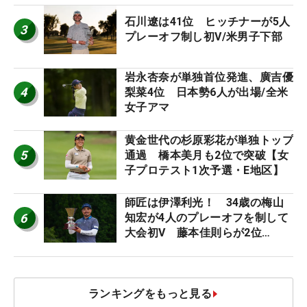
STAGE JOYX OPEN】
石川遼は41位 ヒッチナーが5人
3
プレーオフ制し初V/米男子下部
岩永杏奈が単独首位発進、廣吉優
4
梨菜4位 日本勢6人が出場/全米
女子アマ
黄金世代の杉原彩花が単独トップ
5
通過 橋本美月も2位で突破【女
子プロテスト1次予選・E地区】
師匠は伊澤利光！ 34歳の梅山
6
知宏が4人のプレーオフを制して
大会初V 藤本佳則らが2位
【MAIN STAGE JOYX OPEN】
ランキングをもっと見る