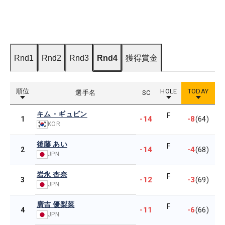
Rnd1
Rnd2
Rnd3
Rnd4
獲得賞金
順位
HOLE
TODAY
選手名
SC
キム・ギュビン
F
-14
-8
1
(64)
KOR
後藤 あい
F
-14
-4
2
(68)
JPN
岩永 杏奈
F
-12
-3
3
(69)
JPN
廣吉 優梨菜
F
-11
-6
4
(66)
JPN