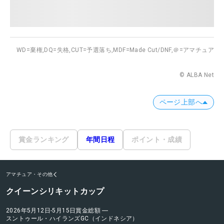
WD=棄権,
DQ=失格,
CUT=予選落ち,
MDF=Made Cut/DNF,
＠=アマチュア
© ALBA Net
ページ上部へ
賞金ランキング
年間日程
ポイント・成績
アマチュア・その他
クイーンシリキットカップ
2026年5月12日-5月15日
賞金総額
―
スントゥール・ハイランズGC（インドネシア）