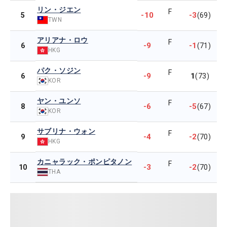
リン・ジエン
F
-10
-3
5
(69)
TWN
アリアナ・ロウ
F
-9
-1
6
(71)
HKG
パク・ソジン
F
-9
1
6
(73)
KOR
ヤン・ユンソ
F
-6
-5
8
(67)
KOR
サブリナ・ウォン
F
-4
-2
9
(70)
HKG
カニャラック・ポンピタノン
F
-3
-2
10
(70)
THA