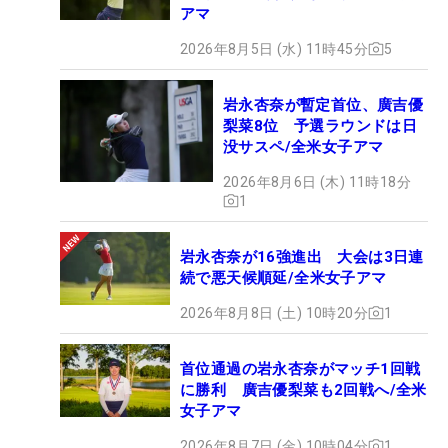
アマ
2026年8月5日 (水) 11時45分
5
岩永杏奈が暫定首位、廣吉優
梨菜8位 予選ラウンドは日
没サスペ/全米女子アマ
2026年8月6日 (木) 11時18分
1
岩永杏奈が16強進出 大会は3日連
続で悪天候順延/全米女子アマ
2026年8月8日 (土) 10時20分
1
首位通過の岩永杏奈がマッチ1回戦
に勝利 廣吉優梨菜も2回戦へ/全米
女子アマ
2026年8月7日 (金) 10時04分
1