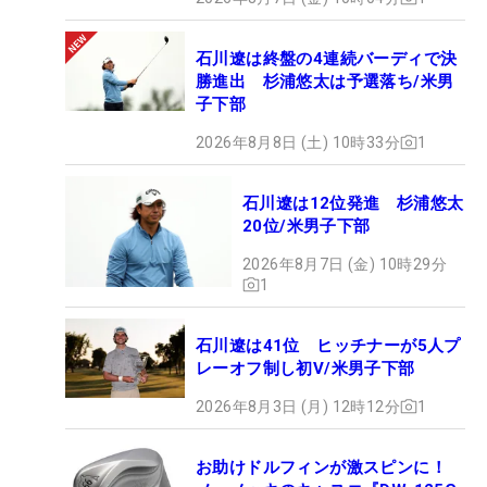
石川遼は終盤の4連続バーディで決
勝進出 杉浦悠太は予選落ち/米男
子下部
2026年8月8日 (土) 10時33分
1
石川遼は12位発進 杉浦悠太
20位/米男子下部
2026年8月7日 (金) 10時29分
1
石川遼は41位 ヒッチナーが5人プ
レーオフ制し初V/米男子下部
2026年8月3日 (月) 12時12分
1
お助けドルフィンが激スピンに！