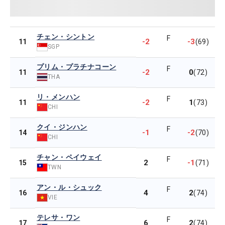
チェン・シントン
F
-2
-3
11
(69)
SGP
プリム・プラチナコーン
F
-2
0
11
(72)
THA
リ・メンハン
F
-2
1
11
(73)
CHI
クイ・ジンハン
F
-1
-2
14
(70)
CHI
チャン・ペイウェイ
F
2
-1
15
(71)
TWN
アン・ル・シュック
F
4
2
16
(74)
VIE
テレサ・ワン
F
6
2
17
(74)