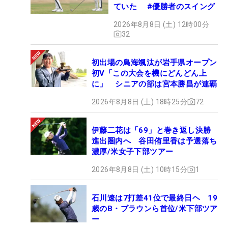
ていた #優勝者のスイング
2026年8月8日 (土) 12時00分
32
初出場の鳥海颯汰が岩手県オープン
初V「この大会を機にどんどん上
に」 シニアの部は宮本勝昌が連覇
2026年8月8日 (土) 18時25分
72
伊藤二花は「69」と巻き返し決勝
進出圏内へ 谷田侑里香は予選落ち
濃厚/米女子下部ツアー
2026年8月8日 (土) 10時15分
1
石川遼は7打差41位で最終日ヘ 19
歳のB・ブラウンら首位/米下部ツア
ー