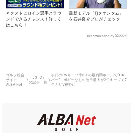
ネクストヒロイン選手とラウ
最新モデル『FJクオンタム』
ンドできるチャンス！詳しく
を石井良介プロがチェック
はこちら！
Recommended by
ゴルフ総合
初日のFWキープ率8％の最難関ホールで“OK
「JGTO」
サイト
パー” ボギーなしの池田勇太が2位キープで7
の記事一覧
ALBA Net
年ぶりV視野に