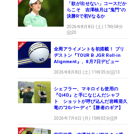
「欲が出せない」コースだか
らこそ 吉澤柚月は“鬼門”の
決勝Rで初Vなるか
2026年8月8日 (土) 17時58分
20
全周アライメントを初搭載！ ブリ
ヂストン『TOUR B JGR Roll-in
Alignment』、8月7日デビュー
2026年8月8日 (土) 11時35分
13
シェフラー、マキロイも使用の
『Qi4D』と手になじんだシャフ
ト ショットが呼び込んだ岩﨑亜久
竜の“20バーディ”【勝者のギア】
2026年7月6日 (月) 15時02分
9