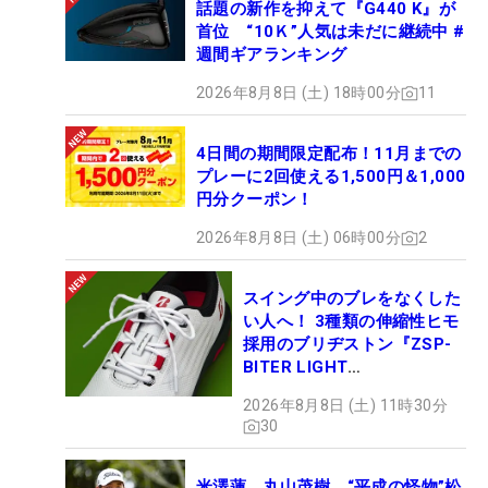
話題の新作を抑えて『G440 K』が
首位 “10Ｋ”人気は未だに継続中 #
週間ギアランキング
2026年8月8日 (土) 18時00分
11
4日間の期間限定配布！11月までの
プレーに2回使える1,500円＆1,000
円分クーポン！
2026年8月8日 (土) 06時00分
2
スイング中のブレをなくした
い人へ！ 3種類の伸縮性ヒモ
採用のブリヂストン『ZSP-
BITER LIGHT
MAGICLACE』、8月8日デビ
2026年8月8日 (土) 11時30分
ュー
30
米澤蓮、丸山茂樹、“平成の怪物”松