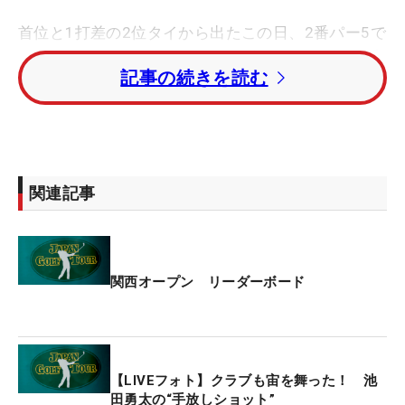
首位と1打差の2位タイから出たこの日、2番パー5で
1.2メートルのバーディパットを沈めると、続く3番
記事の続きを読む
パー4は「16～17メートル」カップに吸い込まれて
連続バーディと、出だしから順調にスコアを伸ばし
て“鬼門”に向かう。
多くの選手にとって“鬼門”ともいえるのが5番ホー
関連記事
ル。普段はパー5だが今週は494ヤード・パ－4とし
て使用している。初日の平均スコアは「4.776」、2
日目は「4.740」と2つのパー5よりも大きな数字で
難度1位である。
関西オープン リーダーボード
このホールはティイングエリアから230ヤード地点
で一旦フェアウェイが途切れ、10ヤード打ち下ろし
た70ヤード先に2つ目のフェアウェイがある。その
【LIVEフォト】クラブも宙を舞った！ 池
間はラフで、左右に外すと深いラフ。そしてグリー
田勇太の“手放しショット”