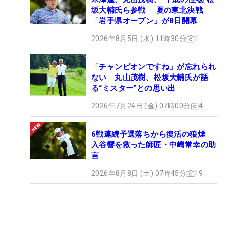
坂大輔氏ら参戦 夏の東北決戦
「岩手県オープン」が8日開幕
2026年8月5日 (水) 11時30分
1
「チャンピオンですね」が忘れられ
ない 丸山茂樹、松坂大輔氏が語
る“ミスター”との思い出
2026年7月24日 (金) 07時00分
4
6戦連続予選落ちから復活の狼煙
入谷響を救った師匠・中嶋常幸の助
言
2026年8月8日 (土) 07時45分
19