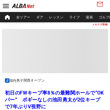
全ツアー
ギア
レッスン
ライフ
漫画
ゴルフ
メルマガ登録
関西オープン
国内男子
初日のFWキープ率8％の最難関ホールで“OK
パー” ボギーなしの池田勇太が2位キープ
で7年ぶりV視野に