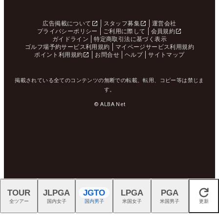
広告掲載について
スタッフ募集
運営会社
プライバシーポリシー
ご利用に際して
会員規約
ガイドライン
特定商取引法に基づく表示
ゴルフ場予約サービス利用規約
マイページサービス利用規約
ポイント利用規約
お問合せ
ヘルプ
サイトマップ
掲載されている全てのコンテンツの無断での転載、転用、コピー等は禁じま
す。
© ALBA Net
TOUR
JLPGA
JGTO
LPGA
PGA
閉じる
全ツアー
国内女子
国内男子
米国女子
米国男子
更新