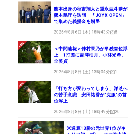
熊本出身の秋吉翔太と重永亜斗夢が
熊本県庁を訪問 「JOYX OPEN」
で集めた義援金を贈呈
2026年8月6日 (木) 18時43分
8
＜中間速報＞仲村果乃が単独首位浮
上 1打差に吉澤柚月、小林光希、
全美貞
2026年8月8日 (土) 13時04分
1
「打ち方が変わってしまう」洋芝へ
の苦手意識 安田祐香が“克服”の首
位浮上
2026年8月8日 (土) 18時49分
20
米通算13勝の元世界1位がキ