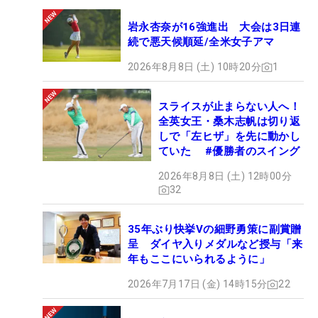
技術面を含めてピーク時が100だとしたら、今は50
岩永杏奈が16強進出 大会は3日連
まで回復している。
続で悪天候順延/全米女子アマ
最後の優勝となった通算21勝目は2019年の「ミズ
2026年8月8日 (土) 10時20分
1
ノオープン」。永久シードまであと4勝に迫りなが
らケガにより足踏み。40歳になって迎えた今季は、
スライスが止まらない人へ！
全英女王・桑木志帆は切り返
「ここからがスタート」と気合の入り方が違う。ホ
しで「左ヒザ」を先に動かし
ールアウト後は、練習グリーンで調整に励んだ。こ
ていた #優勝者のスイング
の日決めきれなかったバーディは週末にまとめて取
2026年8月8日 (土) 12時00分
って22勝目につなげたい。（文・小高拓）
32
35年ぶり快挙Vの細野勇策に副賞贈
呈 ダイヤ入りメダルなど授与「来
年もここにいられるように」
2026年7月17日 (金) 14時15分
22