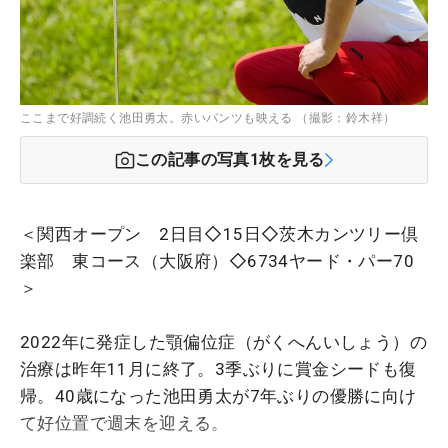
ここまで好調続く池田勇太。赤いパンツも映える （撮影：鈴木祥）
この記事の写真
1
枚を見る
＜関西オープン 2日目◇15日◇茨木カンツリー倶
楽部 東コース（大阪府）◇6734ヤード・パー70
＞
2022年に発症した顎偏位症（がくへんいしょう）の
治療は昨年11月に終了。3季ぶりに賞金シードも復
帰。40歳になった池田勇太が7年ぶりの優勝に向け
て好位置で週末を迎える。