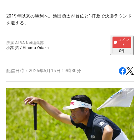
2019年以来の勝利へ。池田勇太が首位と1打差で決勝ラウンド
を迎える。
コメン
所属
ALBA Net編集部
ト
小高 拓
/
Hiromu Odaka
0
件
配信日時：
2026年5月15日 19時30分