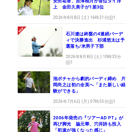
安田祐香、吉澤柚月が首位タイ浮
上 金田久美子が1差3位
2026年8月8日 (土) 16時21分
1
石川遼は終盤の4連続バーデ
ィで決勝進出 杉浦悠太は予
選落ち/米男子下部
2026年8月8日 (土) 10時33分
1
池ポチャから劇的バーディ締め 片
岡尚之は初の全英へ「また新しい経
験ができる」
2026年7月6日 (月) 07時55分
1
2006年発売の『ツアーAD PT』が
再び脚光 脇元華、穴井詩も投入
「初速が強くなった感じ」