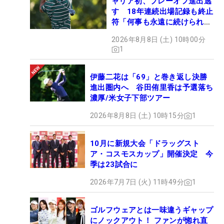
ャリア初、プレーオフ進出逃
す 18年連続出場記録も終止
符「何事も永遠に続けられな
い」
2026年8月8日 (土) 10時00分
1
伊藤二花は「69」と巻き返し決勝
進出圏内へ 谷田侑里香は予選落ち
濃厚/米女子下部ツアー
2026年8月8日 (土) 10時15分
1
10月に新規大会「ドラッグスト
ア・コスモスカップ」開催決定 今
季は23試合に
2026年7月7日 (火) 11時49分
1
ゴルフウェアとは一味違うギャップ
にノックアウト！ ファンが惚れ直