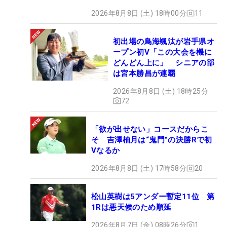
2026年8月8日 (土) 18時00分
11
初出場の鳥海颯汰が岩手県オ
ープン初V「この大会を機に
どんどん上に」 シニアの部
は宮本勝昌が連覇
2026年8月8日 (土) 18時25分
72
「欲が出せない」コースだからこ
そ 吉澤柚月は“鬼門”の決勝Rで初
Vなるか
2026年8月8日 (土) 17時58分
20
松山英樹は5アンダー暫定11位 第
1Rは悪天候のため順延
2026年8月7日 (金) 08時26分
1