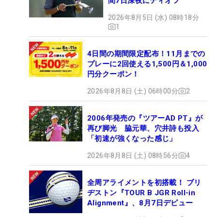
間7日深夜にティオフ
2026年8月5日 (水) 08時18分
1
4日間の期間限定配布！11月までの
プレーに2回使える1,500円＆1,000
円分クーポン！
2026年8月8日 (土) 06時00分
2
2006年発売の『ツアーAD PT』が
再び脚光 脇元華、穴井詩も投入
「初速が強くなった感じ」
2026年8月8日 (土) 08時56分
4
全周アライメントを初搭載！ ブリ
ヂストン『TOUR B JGR Roll-in
Alignment』、8月7日デビュー