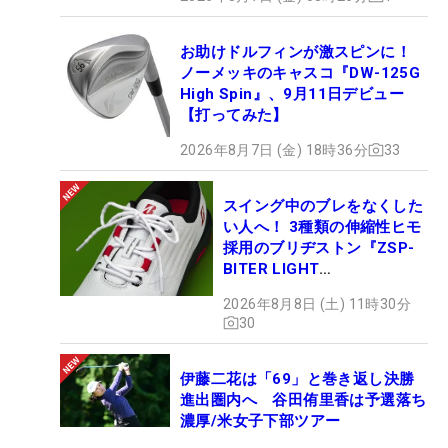
お助けドルフィンが激スピンに！
ノーメッキのキャスコ『DW-125G
High Spin』、9月11日デビュー
【打ってみた】
2026年8月7日 (金) 18時36分
33
スイング中のブレをなくした
い人へ！ 3種類の伸縮性ヒモ
採用のブリヂストン『ZSP-
BITER LIGHT
MAGICLACE』、8月8日デビ
2026年8月8日 (土) 11時30分
ュー
30
伊藤二花は「69」と巻き返し決勝
進出圏内へ 谷田侑里香は予選落ち
濃厚/米女子下部ツアー