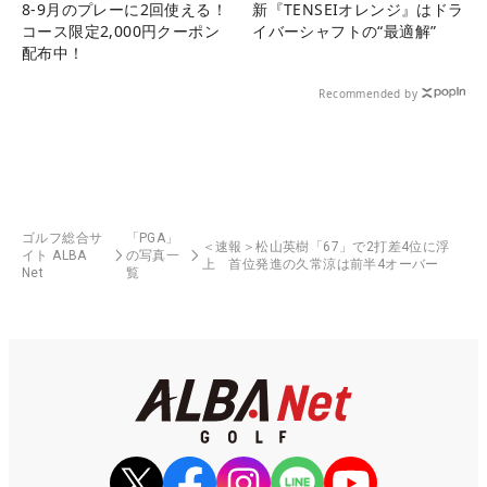
8-9月のプレーに2回使える！
新『TENSEIオレンジ』はドラ
コース限定2,000円クーポン
イバーシャフトの“最適解”
配布中！
Recommended by
ゴルフ総合サ
「PGA」
＜速報＞松山英樹「67」で2打差4位に浮
イト ALBA
の写真一
上 首位発進の久常涼は前半4オーバー
Net
覧