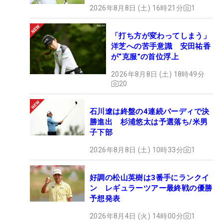
2026年8月8日 (土) 16時21分
1
「打ち方が変わってしまう」
洋芝への苦手意識 安田祐香
が“克服”の首位浮上
2026年8月8日 (土) 18時49分
20
石川遼は終盤の4連続バーディで決
勝進出 杉浦悠太は予選落ち/米男
子下部
2026年8月8日 (土) 10時33分
1
好調の松山英樹は3番手にランクイ
ン レギュラーツアー最終戦の優勝
予想発表
2026年8月4日 (火) 14時00分
1