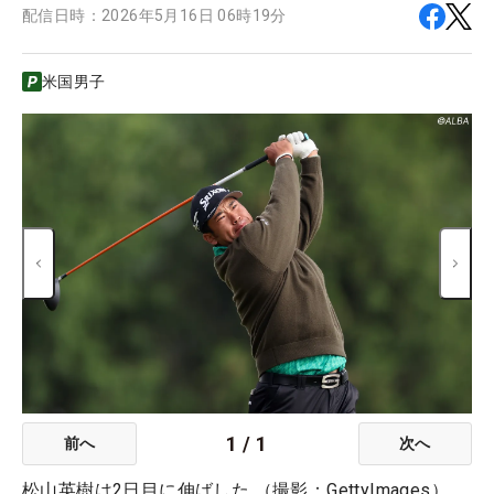
配信日時：
2026年5月16日 06時19分
米国男子
1
/
1
前へ
次へ
松山英樹は2日目に伸ばした （撮影：GettyImages）