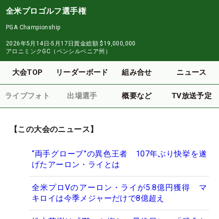
全米プロゴルフ選手権
PGA Championship
2026年5月14日-5月17日
賞金総額
$19,000,000
アロニミンクGC（ペンシルベニア州）
大会TOP
リーダーボード
組み合せ
ニュース
ライブフォト
出場選手
概要など
TV放送予定
【この大会のニュース】
“両手グローブ”の異色王者 107年ぶり快挙を遂
げたアーロン・ライとは
全米プロVのアーロン・ライが5.8億円獲得 マ
キロイは今季メジャーだけで8億超え