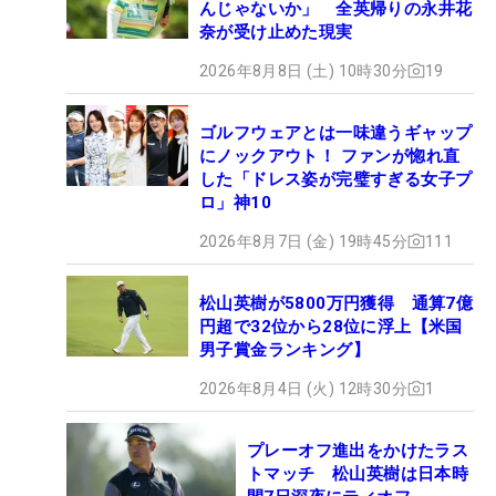
んじゃないか」 全英帰りの永井花
奈が受け止めた現実
2026年8月8日 (土) 10時30分
19
ゴルフウェアとは一味違うギャップ
にノックアウト！ ファンが惚れ直
した「ドレス姿が完璧すぎる女子プ
ロ」神10
2026年8月7日 (金) 19時45分
111
松山英樹が5800万円獲得 通算7億
円超で32位から28位に浮上【米国
男子賞金ランキング】
2026年8月4日 (火) 12時30分
1
プレーオフ進出をかけたラス
トマッチ 松山英樹は日本時