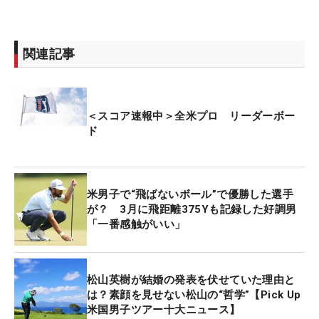
関連記事
＜スコア速報中＞全米プロ リーダーボー
ド
米男子で“飛ばないボール”で優勝した選手
が？ 3月に飛距離375Yも記録した好調男
「一番感触がいい」
松山英樹が結婚の発表を伏せていた理由と
は？素顔を見せない松山の“哲学”【Pick Up
米国男子ツアー十大ニュース】