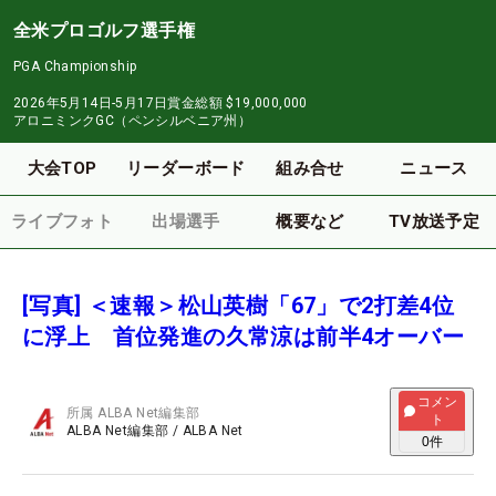
全米プロゴルフ選手権
PGA Championship
2026年5月14日-5月17日
賞金総額
$19,000,000
アロニミンクGC（ペンシルベニア州）
大会TOP
リーダーボード
組み合せ
ニュース
ライブフォト
出場選手
概要など
TV放送予定
[写真] ＜速報＞松山英樹「67」で2打差4位
に浮上 首位発進の久常涼は前半4オーバー
コメン
所属
ALBA Net編集部
ト
ALBA Net編集部
/
ALBA Net
0
件