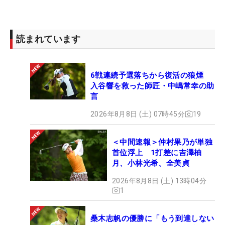
読まれています
6戦連続予選落ちから復活の狼煙
入谷響を救った師匠・中嶋常幸の助
言
2026年8月8日 (土) 07時45分
19
＜中間速報＞仲村果乃が単独
首位浮上 1打差に吉澤柚
月、小林光希、全美貞
2026年8月8日 (土) 13時04分
1
桑木志帆の優勝に「もう到達しない