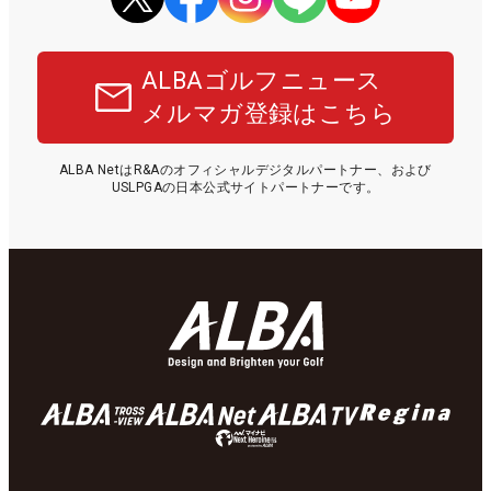
ALBAゴルフニュース
メルマガ登録はこちら
ALBA NetはR&Aのオフィシャルデジタルパートナー、および
USLPGAの日本公式サイトパートナーです。