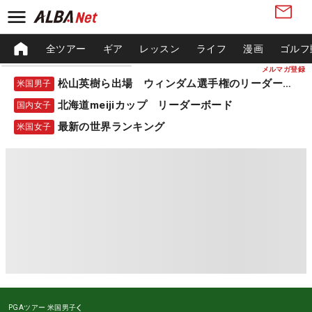
全ツアー
ギア
レッスン
ライフ
漫画
ゴルフ
メルマガ登録
松山英樹ら出場 ウィンダム選手権のリーダーボード
米国男子
北海道meijiカップ リーダーボード
国内女子
最新の世界ランキング
米国女子
PGAツアー
米国男子