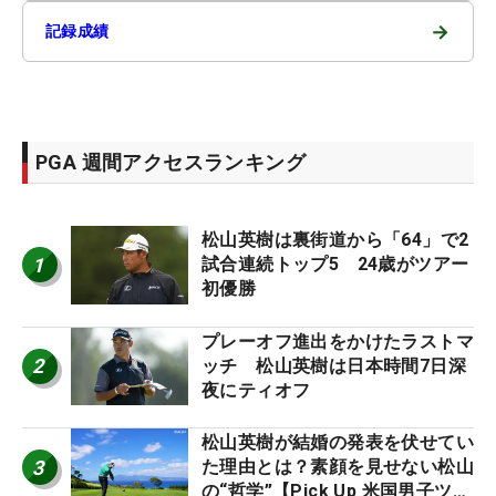
→
記録成績
PGA 週間アクセスランキング
松山英樹は裏街道から「64」で2
1
試合連続トップ5 24歳がツアー
初優勝
プレーオフ進出をかけたラストマ
2
ッチ 松山英樹は日本時間7日深
夜にティオフ
松山英樹が結婚の発表を伏せてい
3
た理由とは？素顔を見せない松山
の“哲学”【Pick Up 米国男子ツア