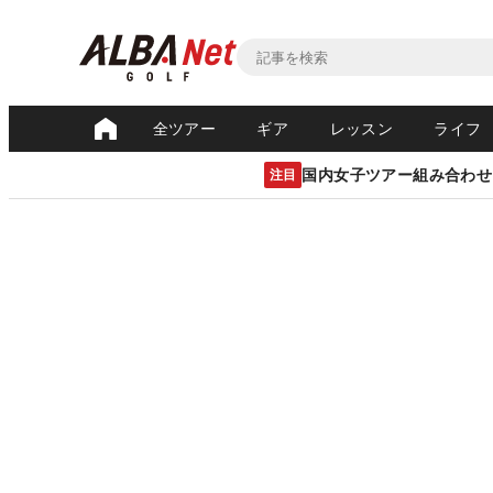
全ツアー
ギア
レッスン
ライフ
国内女子ツアー組み合わせ
注目