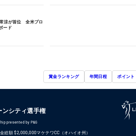
＞久常涼が首位 全米プロ
ボード
賞金ランキング
年間日程
ポイント
ーンシティ選手権
hip presented by P&G
金総額
$2,000,000
マケテワCC（オハイオ州）