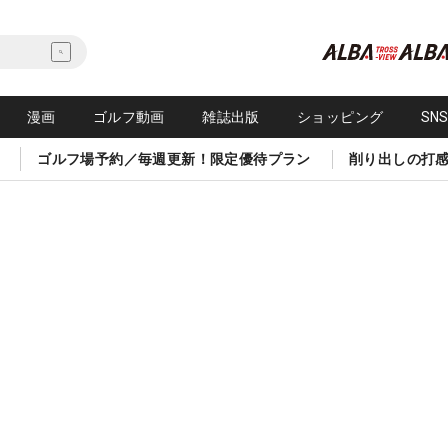
漫画
ゴルフ動画
雑誌出版
ショッピング
SN
ゴルフ場予約／毎週更新！限定優待プラン
削り出しの打