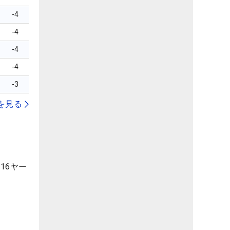
-4
-4
-4
-4
-3
を見る
16ヤー