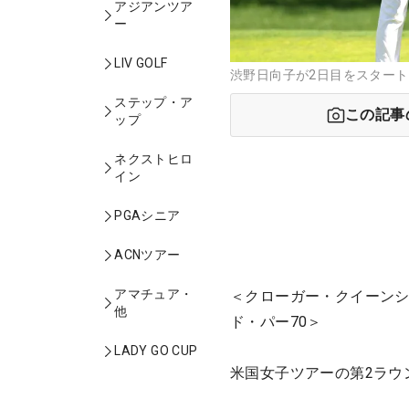
アジアンツア
ー
LIV GOLF
渋野日向子が2日目をスタートさせ
ステップ・ア
この記事
ップ
ネクストヒロ
イン
PGAシニア
ACNツアー
アマチュア・
＜クローガー・クイーンシ
他
ド・パー70＞
LADY GO CUP
米国女子ツアーの第2ラウ