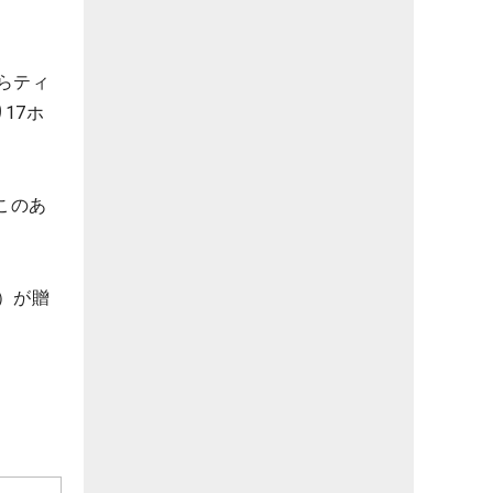
らティ
17ホ
このあ
円）が贈