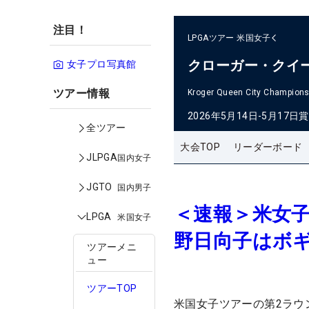
注目！
LPGAツアー
米国女子
クローガー・クイ
女子プロ写真館
ツアー情報
Kroger Queen City Champions
2026年5月14日-5月17日
賞
全ツアー
大会TOP
リーダーボード
JLPGA
国内女子
JGTO
国内男子
＜速報＞米女
LPGA
米国女子
野日向子はボ
ツアーメニ
ュー
ツアーTOP
米国女子ツアーの第2ラウ