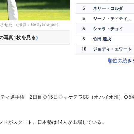
5
ネリー・コルダ
5
ジーノ・ティティクル
た （撮影：GettyImages）
5
シェラ・チョイ
の写真
1
枚を見る
5
竹田 麗央
10
ジョディ・エワート
順位の続き
ティ選手権 2日目◇15日◇マケテワCC（オハイオ州）◇64
ンドがスタート。日本勢は14人が出場している。