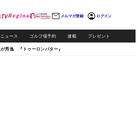
メルマガ登録
ログイン
Sニュース
ゴルフ場予約
連載
プレゼント
感が秀逸 『トゥーロンパター』