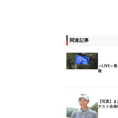
関連記事
＜LIVE＞
報
【写真】ま
テスト合格