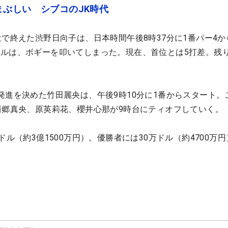
ぶしい シブコのJK時代
位で終えた渋野日向子は、日本時間午後8時37分に1番パー4か
ルは、ボギーを叩いてしまった。現在、首位とは5打差。残り
発進を決めた竹田麗央は、午後9時10分に1番からスタート。
西郷真央、原英莉花、櫻井心那が9時台にティオフしていく。
ドル（約3億1500万円）。優勝者には30万ドル（約4700万