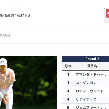
 Net編集部
/
ALBA Net
0時56分
Round
2
順位
選手名
1
アマンダ・ドハーティー
1
コ・ジンヨン
3
ロティ・ウォード
4
リディア・コ
5
ジェニファー・カプチョ