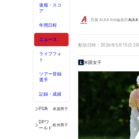
速報・スコ
ア
所属
ALBA Net編集部
ALBA
年間日程
ニュース
配信日時：
2026年5月15日 2
ライブフォ
ト
米国女子
ツアー登録
選手
記録・成績
PGA
米国男子
DPワ
欧州男子
ールド