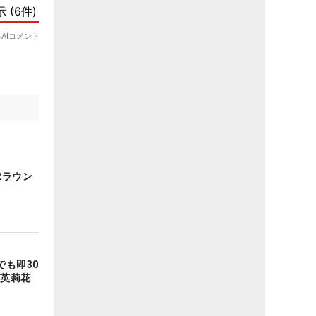
2ラウン
も即30
原英莉花