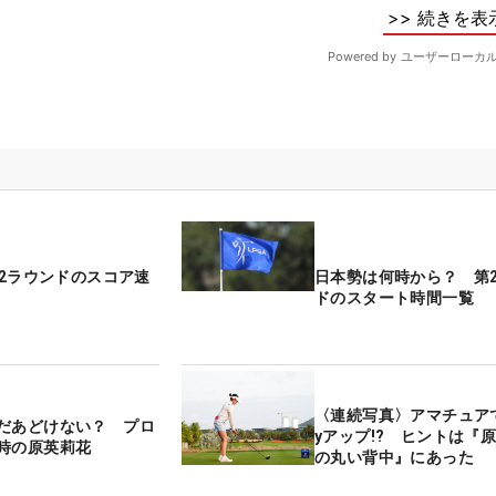
第2ラウンドのスコア速
日本勢は何時から？ 第
ドのスタート時間一覧
〈連続写真〉アマチュアで
だあどけない？ プロ
yアップ!? ヒントは『
時の原英莉花
の丸い背中』にあった