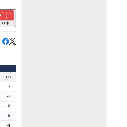
コメン
ト
11
件
SC
-7
-7
-6
-5
-4