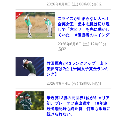
2026年8月8日 (土) 06時00分
2
スライスが止まらない人へ！
全英女王・桑木志帆は切り返
しで「左ヒザ」を先に動かし
ていた #優勝者のスイング
2026年8月8日 (土) 12時00分
32
竹田麗央が13ランクアップ 山下
美夢有は7位【米国女子賞金ランキ
ング】
2026年8月4日 (火) 12時00分
1
米通算13勝の元世界1位がキャリア
初、プレーオフ進出逃す 18年連
続出場記録も終止符「何事も永遠に
続けられない」