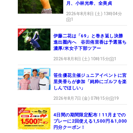
月、小林光希、全美貞
2026年8月8日 (土) 13時04分
1
伊藤二花は「69」と巻き返し決勝
進出圏内へ 谷田侑里香は予選落ち
濃厚/米女子下部ツアー
2026年8月8日 (土) 10時15分
1
笹生優花主催ジュニアイベントに宮
里美香らが参加「純粋にゴルフを楽
しんでほしい」
2026年8月7日 (金) 07時15分
19
4日間の期間限定配布！11月までの
プレーに2回使える1,500円＆1,000
円分クーポン！