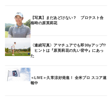
【写真】まだあどけない？ プロテスト合
格時の原英莉花
〈連続写真〉アマチュアでも即30yアップ!?
ヒントは『原英莉花の丸い背中』にあっ
た
＜LIVE＞久常涼好発進！ 全米プロ スコア速
報中