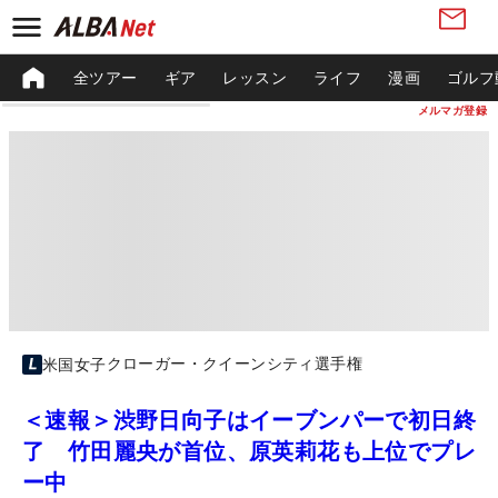
全ツアー
ギア
レッスン
ライフ
漫画
ゴルフ
メルマガ登録
クローガー・クイーンシティ選手権
米国女子
＜速報＞渋野日向子はイーブンパーで初日終
了 竹田麗央が首位、原英莉花も上位でプレ
ー中