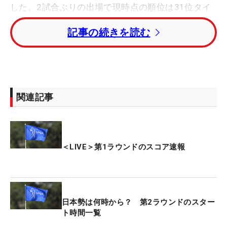
した。2試合ぶりの出場で現時点の順位は31位タイ
と、まずまずのスタートを切った。
記事の続きを読む
竹田麗央が4アンダーの暫定首位で後半をプレー
中。原英莉花も2アンダーと上位で終盤に入ってい
る。西村優菜、櫻井心那は1アンダー、西郷真央は
イーブンパー、岩井明愛は1オーバー。吉田優利は4
関連記事
オーバーで初日の競技を終えた。
午前組は山下美夢有がイーブンパー、岩井千怜、笹
生優花が2オーバー、畑岡奈紗が3オーバー、馬場咲
＜LIVE＞第1ラウンドのスコア速報
希、勝みなみが5オーバーで2日目に入る。
今大会の賞金総額は200万ドル（約3億1500万
円）。優勝者には30万ドル（約4700万円）が贈ら
日本勢は何時から？ 第2ラウンドのスター
れる。
ト時間一覧