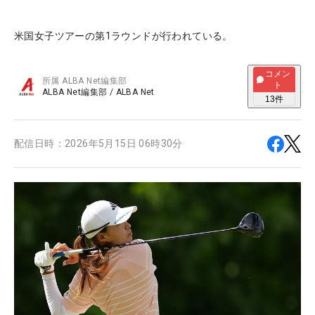
米国女子ツアーの第1ラウンドが行われている。
コメン
所属
ALBA Net編集部
ト
ALBA Net編集部
/
ALBA Net
13
件
配信日時：
2026年5月15日 06時30分