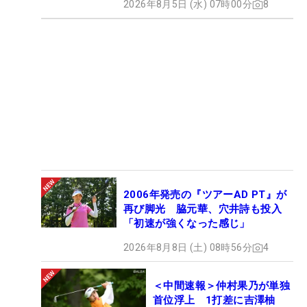
2026年8月5日 (水) 07時00分
8
2006年発売の『ツアーAD PT』が
再び脚光 脇元華、穴井詩も投入
「初速が強くなった感じ」
2026年8月8日 (土) 08時56分
4
＜中間速報＞仲村果乃が単独
首位浮上 1打差に吉澤柚