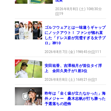
現実
2026年8月8日 (土) 10時30分
19
ゴルフウェアとは一味違うギャップ
にノックアウト！ ファンが惚れ直
した「ドレス姿が完璧すぎる女子プ
ロ」神10
2026年8月7日 (金) 19時45分
111
安田祐香、吉澤柚月が首位タイ浮
上 金田久美子が1差3位
2026年8月8日 (土) 16時21分
1
昨年は「全く歯が立たなかった」海
外メジャー 桑木志帆が打ち勝った
予選落ちの恐怖