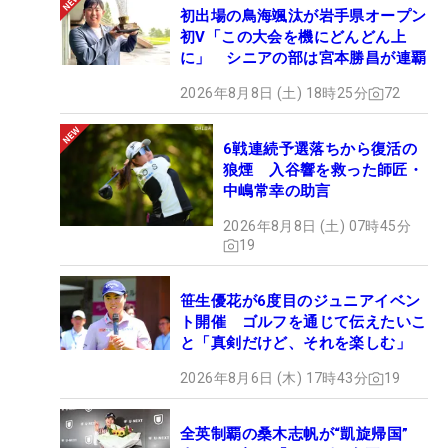
初出場の鳥海颯汰が岩手県オープン
初V「この大会を機にどんどん上
に」 シニアの部は宮本勝昌が連覇
2026年8月8日 (土) 18時25分
72
6戦連続予選落ちから復活の
狼煙 入谷響を救った師匠・
中嶋常幸の助言
2026年8月8日 (土) 07時45分
19
笹生優花が6度目のジュニアイベン
ト開催 ゴルフを通じて伝えたいこ
と「真剣だけど、それを楽しむ」
2026年8月6日 (木) 17時43分
19
全英制覇の桑木志帆が“凱旋帰国”