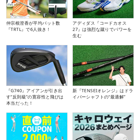
仲宗根澄香が平均パット数
アディダス『コードカオス
『TRTL』で6人抜き！
27』は強烈な蹴りでパワーを
生む
『G740』アイアンが引き出
新『TENSEIオレンジ』はドラ
す“反則級”の寛容性と飛びは
イバーシャフトの“最適解”
本当だった！