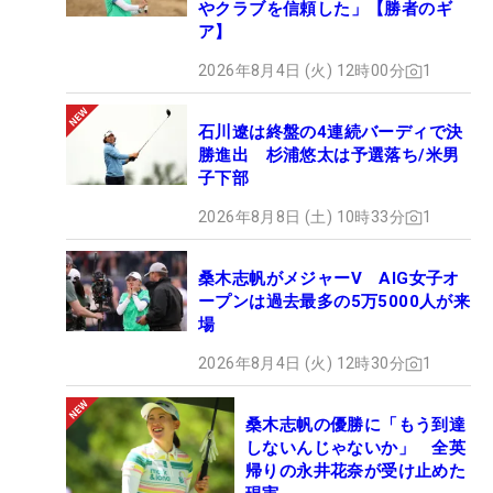
やクラブを信頼した」【勝者のギ
ア】
2026年8月4日 (火) 12時00分
1
石川遼は終盤の4連続バーディで決
勝進出 杉浦悠太は予選落ち/米男
子下部
2026年8月8日 (土) 10時33分
1
桑木志帆がメジャーV AIG女子オ
ープンは過去最多の5万5000人が来
場
2026年8月4日 (火) 12時30分
1
桑木志帆の優勝に「もう到達
しないんじゃないか」 全英
帰りの永井花奈が受け止めた