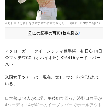
渋野日向子は初日をまずまずの位置で終えた。 （撮影：GettyImages）
この記事の写真
1
枚を見る
＜クローガー・クイーンシティ選手権 初日◇14日
◇マケテワCC（オハイオ州）◇6416ヤード・パー
70＞
米国女子ツアーは、現在、第1ラウンドが行われて
いる。
日本勢は14人が出場。午後組で回った渋野日向子が
4バーディ・4ボギーのイーブンパーでホールアウト