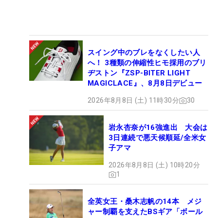
スイング中のブレをなくしたい人
へ！ 3種類の伸縮性ヒモ採用のブリ
ヂストン『ZSP-BITER LIGHT
MAGICLACE』、8月8日デビュー
2026年8月8日 (土) 11時30分
30
岩永杏奈が16強進出 大会は
3日連続で悪天候順延/全米女
子アマ
2026年8月8日 (土) 10時20分
1
全英女王・桑木志帆の14本 メジ
ャー制覇を支えたBSギア「ボール