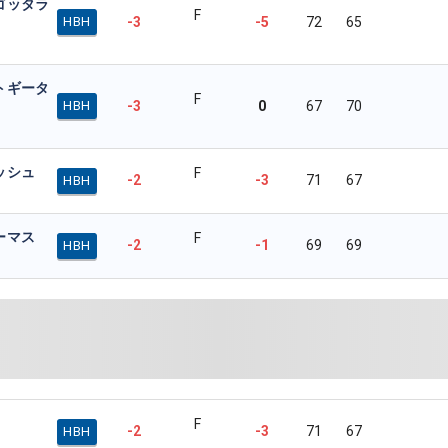
ゴッタラ
F
-3
-5
72
65
HBH
トギータ
F
-3
0
67
70
HBH
ッシュ
F
-2
-3
71
67
HBH
ーマス
F
-2
-1
69
69
HBH
F
-2
-3
71
67
HBH