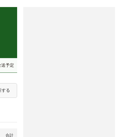
放送予定
新する
合計