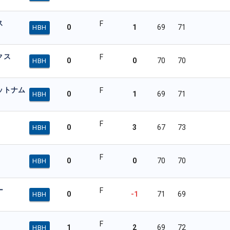
ス
F
0
1
69
71
HBH
クス
F
0
0
70
70
HBH
ットナム
F
0
1
69
71
HBH
F
0
3
67
73
HBH
F
0
0
70
70
HBH
ー
F
0
-1
71
69
HBH
F
1
2
69
72
HBH