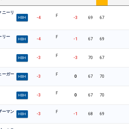
クニーリ
F
-4
-3
69
67
HBH
ーリー
F
-4
-1
67
69
HBH
F
-3
-3
70
67
HBH
ェーガー
F
-3
0
67
70
HBH
F
-3
0
67
70
HBH
ザーマン
F
-3
-1
68
69
HBH