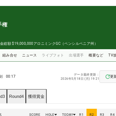
手権
金総額
$19,000,000
アロニミンクGC（ペンシルベニア州）
組み合せ
ニュース
ライブフォト
出場選手
概要など
TV
データ最終更新：
刻
00:17
更
2026年5月18日 (月) 19:21
d3
Round4
獲得賞金
名
SCORE
HOLE
TODAY
R
1
R
2
R
3
R
4