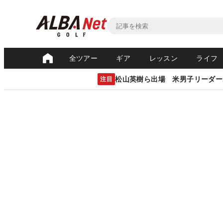
全ツアー
ギア
レッスン
ライフ
松山英樹ら出場 米男子リーダー
注目