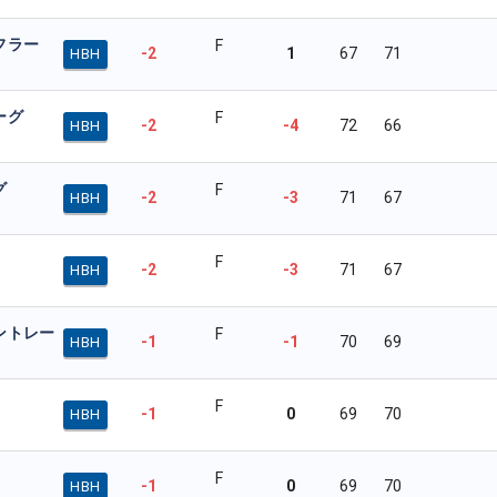
フラー
F
-2
1
67
71
HBH
ーグ
F
-2
-4
72
66
HBH
グ
F
-2
-3
71
67
HBH
F
-2
-3
71
67
HBH
ントレー
F
-1
-1
70
69
HBH
F
-1
0
69
70
HBH
F
-1
0
69
70
HBH