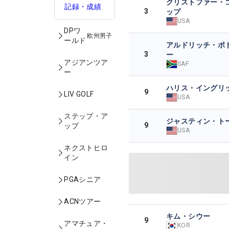
クリストファー・
記録・成績
3
ップ
USA
DPワ
欧州男子
ールド
アルドリッチ・ポ
3
ー
アジアンツア
SAF
ー
ハリス・イングリ
9
LIV GOLF
USA
ステップ・ア
ジャスティン・ト
9
ップ
USA
ネクストヒロ
イン
PGAシニア
ACNツアー
キム・シウー
9
アマチュア・
KOR