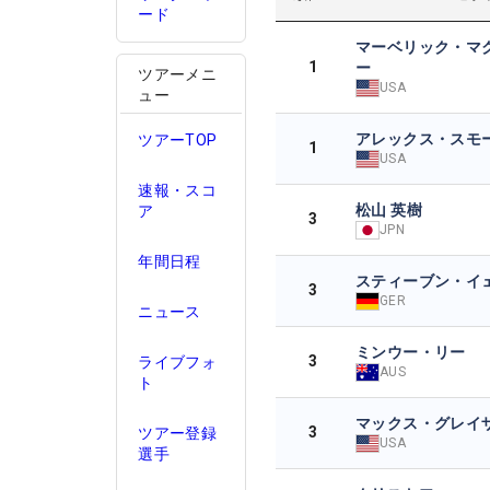
ード
マーベリック・マ
1
ー
ツアーメニ
USA
ュー
アレックス・スモ
ツアーTOP
1
USA
速報・スコ
松山 英樹
ア
3
JPN
年間日程
スティーブン・イ
3
GER
ニュース
ミンウー・リー
3
ライブフォ
AUS
ト
マックス・グレイ
3
ツアー登録
USA
選手