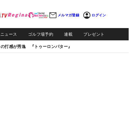
メルマガ登録
ログイン
Sニュース
ゴルフ場予約
連載
プレゼント
しの打感が秀逸 『トゥーロンパター』