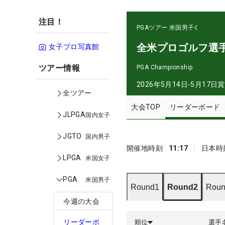
注目！
PGAツアー
米国男子
全米プロゴルフ選
女子プロ写真館
ツアー情報
PGA Championship
2026年5月14日-5月17日
賞
全ツアー
大会TOP
リーダーボード
JLPGA
国内女子
JGTO
国内男子
開催地時刻
11:17
日本時
LPGA
米国女子
PGA
米国男子
Round1
Round2
Roun
今週の大会
リーダーボ
順位
選手