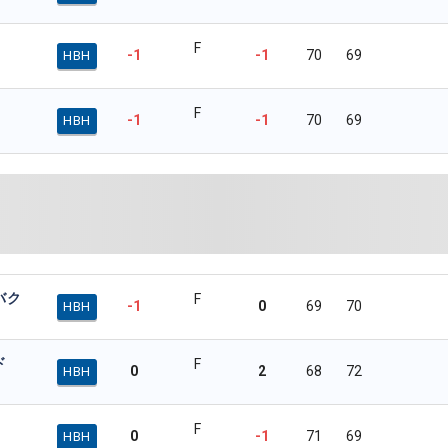
F
-1
-1
70
69
HBH
F
-1
-1
70
69
HBH
バク
F
-1
0
69
70
HBH
ド
F
0
2
68
72
HBH
F
0
-1
71
69
HBH