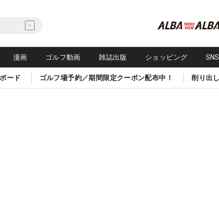
漫画
ゴルフ動画
雑誌出版
ショッピング
SN
ボード
ゴルフ場予約／期間限定クーポン配布中！
削り出