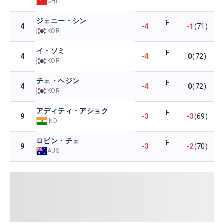
CHI
ジェニー・シン
F
-4
-1
4
(71)
KOR
イ・ソミ
F
-4
0
4
(72)
KOR
チェ・ヘジン
F
-4
0
4
(72)
KOR
アディティ・アショク
F
-3
-3
9
(69)
IND
ロビン・チェ
F
-3
-2
9
(70)
AUS