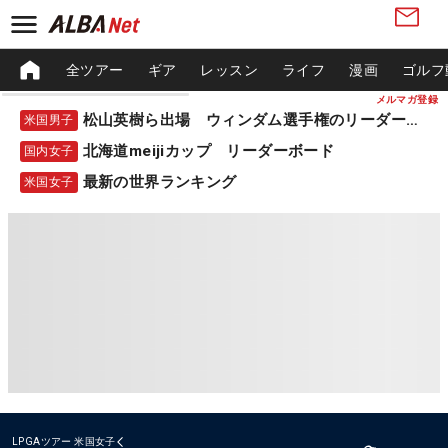
全ツアー
ギア
レッスン
ライフ
漫画
ゴルフ
メルマガ登録
松山英樹ら出場 ウィンダム選手権のリーダーボード
米国男子
北海道meijiカップ リーダーボード
国内女子
最新の世界ランキング
米国女子
LPGAツアー
米国女子