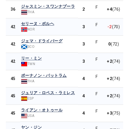
ジャスミン・スワンナプーラ
F
2
+4
36
(76)
THA
セリーヌ・ボルヘ
F
3
-2
42
(70)
NOR
ジェマ・ドライバーグ
F
3
0
42
(72)
SCO
リー・ミン
F
3
+2
42
(74)
TWN
ポーナノン・パットラム
F
4
+2
45
(74)
THA
ジュリア・ロペス・ラミレス
F
4
+2
45
(74)
ESP
ライアン・オトゥール
F
4
+3
45
(75)
USA
ヤン・ジン
F