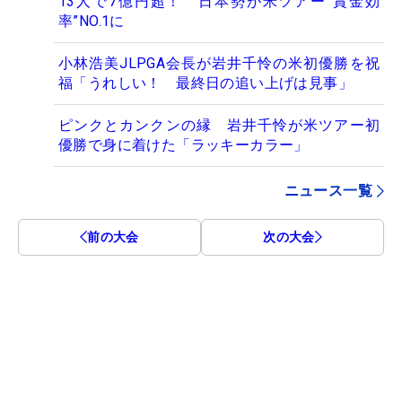
13人で7億円超！ 日本勢が米ツアー“賞金効
率”NO.1に
小林浩美JLPGA会長が岩井千怜の米初優勝を祝
福「うれしい！ 最終日の追い上げは見事」
ピンクとカンクンの縁 岩井千怜が米ツアー初
優勝で身に着けた「ラッキーカラー」
ニュース一覧
前の大会
次の大会