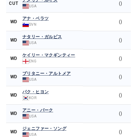
アメリア・ルイス
CUT
()
USA
アナ・ベラツ
WD
()
SVN
ナタリー・ガルビス
WD
()
USA
ケイリー・マクギンティー
WD
()
ENG
ブリタニー・アルトメア
WD
()
USA
パク・ヒヨン
WD
()
KOR
アニー・パーク
WD
()
USA
ジェニファー・ソング
WD
()
USA