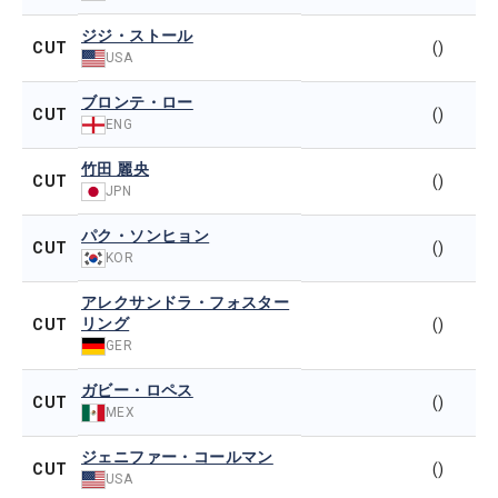
ジジ・ストール
CUT
()
USA
ブロンテ・ロー
CUT
()
ENG
竹田 麗央
CUT
()
JPN
パク・ソンヒョン
CUT
()
KOR
アレクサンドラ・フォスター
リング
CUT
()
GER
ガビー・ロペス
CUT
()
MEX
ジェニファー・コールマン
CUT
()
USA