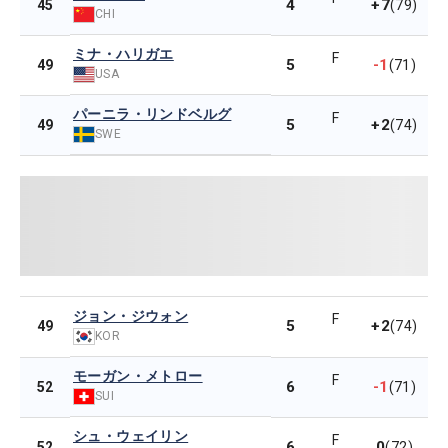
4
+7
45
(79)
CHI
ミナ・ハリガエ
F
5
-1
49
(71)
USA
パーニラ・リンドベルグ
F
5
+2
49
(74)
SWE
ジョン・ジウォン
F
5
+2
49
(74)
KOR
モーガン・メトロー
F
6
-1
52
(71)
SUI
シュ・ウェイリン
F
6
0
52
(72)