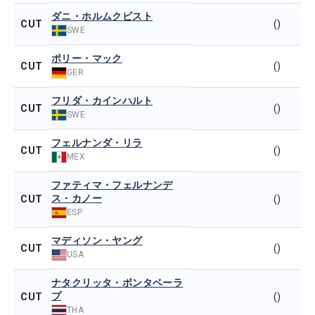
ダニ・ホルムクビスト
CUT
()
SWE
ポリー・マック
CUT
()
GER
フリダ・カインハルト
CUT
()
SWE
フェルナンダ・リラ
CUT
()
MEX
ファティマ・フェルナンデ
ス・カノー
CUT
()
ESP
マディソン・ヤング
CUT
()
USA
ナタクリッタ・ボンタベーラ
プ
CUT
()
THA