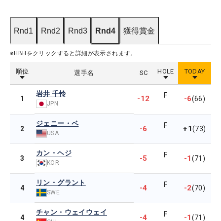
Rnd1
Rnd2
Rnd3
Rnd4
獲得賞金
※HBHをクリックすると詳細が表示されます。
順位
HOLE
TODAY
選手名
SC
岩井 千怜
F
-12
-6
1
(66)
JPN
ジェニー・ベ
F
-6
+1
2
(73)
USA
カン・ヘジ
F
-5
-1
3
(71)
KOR
リン・グラント
F
-4
-2
4
(70)
SWE
チャン・ウェイウェイ
F
-4
-1
4
(71)