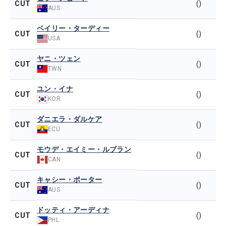
CUT
()
AUS
ベイリー・ターディー
CUT
()
USA
ヤニ・ツェン
CUT
()
TWN
ユン・イナ
CUT
()
KOR
ダニエラ・ダルケア
CUT
()
ECU
モウデ・エイミー・ルブラン
CUT
()
CAN
キャシー・ポーター
CUT
()
AUS
ドッティ・アーディナ
CUT
()
PHL