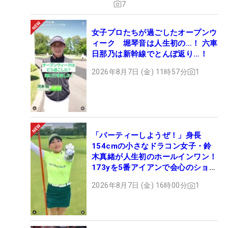
7
女子プロたちが過ごしたオープンウ
ィーク 堀琴音は人生初の…！ 六車
日那乃は新幹線でとんぼ返り…！
2026年8月7日 (金) 11時57分
1
「パーティーしようぜ！」身長
154cmの小さなドラコン女子・鈴
木真緒が人生初のホールインワン！
173yを5番アイアンで会心のショッ
ト
2026年8月7日 (金) 16時00分
1