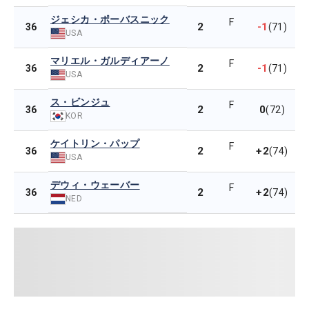
ジェシカ・ポーバスニック
F
2
-1
36
(71)
USA
マリエル・ガルディアーノ
F
2
-1
36
(71)
USA
ス・ビンジュ
F
2
0
36
(72)
KOR
ケイトリン・パップ
F
2
+2
36
(74)
USA
デウィ・ウェーバー
F
2
+2
36
(74)
NED