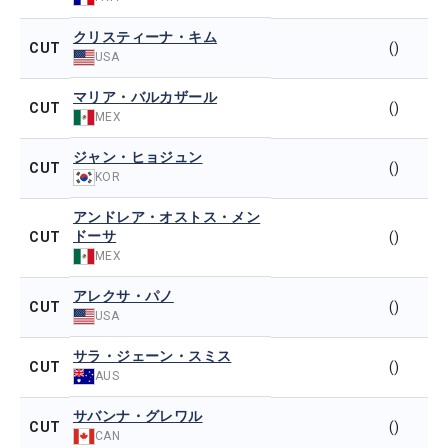
クリスティーナ・キム
CUT
()
USA
マリア・バルカザール
CUT
()
MEX
ジャン・ヒョジュン
CUT
()
KOR
アンドレア・オストス・メン
ドーサ
CUT
()
MEX
アレクサ・パノ
CUT
()
USA
サラ・ジェーン・スミス
CUT
()
AUS
サバンナ・グレワル
CUT
()
CAN