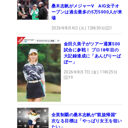
桑木志帆がメジャーV AIG女子オ
ープンは過去最多の5万5000人が来
場
2026年8月4日 (火) 12時30分
1
金田久美子がツアー通算500
試合に参戦！ プロ18年目の
大記録達成に「あんびりーば
ぼー」
2026年8月7日 (金) 11時25分
19
全英制覇の桑木志帆が“凱旋帰国”
次なる目標は「やっぱり女王を狙い
たい」