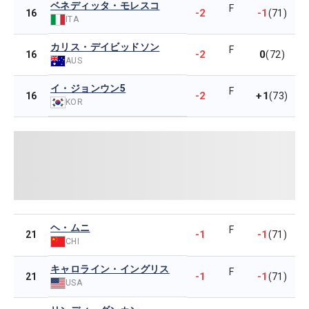
ベネディッタ・モレスコ
F
-2
-1
16
(71)
ITA
カリス・デイビッドソン
F
-2
0
16
(72)
AUS
イ・ジョンウン5
F
-2
+1
16
(73)
KOR
ヘ・ムニ
F
-1
-1
21
(71)
CHI
キャロライン・イングリス
F
-1
-1
21
(71)
USA