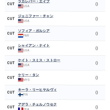
ラカレバー・エイブ
CUT
()
USA
ジェニファー・チャン
CUT
()
USA
ソフィア・ガルシア
CUT
()
PAR
シャイアン・ナイト
CUT
()
USA
ケイト・スミス・ストロー
CUT
()
USA
ケリー・タン
CUT
()
MYS
キーラ・リーヒヤルヴィ
CUT
()
FIN
アデラ・チェルノウセク
CUT
()
FRA