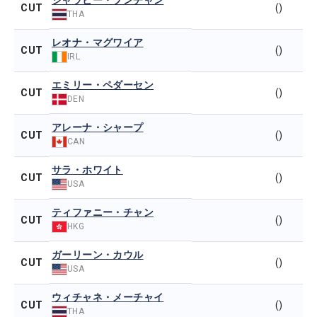
ジャラビー・ブンチャン
CUT
()
THA
レオナ・マグワイア
CUT
()
IRL
エミリー・ペダーセン
CUT
()
DEN
アレーナ・シャープ
CUT
()
CAN
サラ・ホワイト
CUT
()
USA
ティファニー・チャン
CUT
()
HKG
ガーリーン・カウル
CUT
()
USA
ウィチャネ・メーチャイ
CUT
()
THA