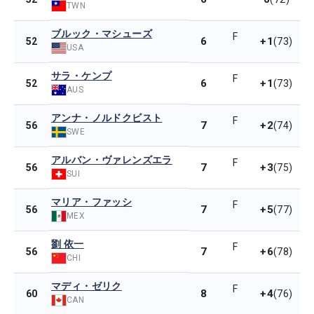
TWN
ブルック・マシューズ
F
6
+1
52
(73)
USA
サラ・ケンプ
F
6
+1
52
(73)
AUS
アンナ・ノルドクビスト
F
7
+2
56
(74)
SWE
アルバン・ヴァレンズエラ
F
7
+3
56
(75)
SUI
マリア・ファッシ
F
7
+5
56
(77)
MEX
劉 依一
F
7
+6
56
(78)
CHI
マディ・ゼリク
F
8
+4
60
(76)
CAN