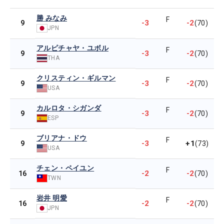
勝 みなみ
F
-3
-2
9
(70)
JPN
アルピチャヤ・ユボル
F
-3
-2
9
(70)
THA
クリスティン・ギルマン
F
-3
-2
9
(70)
USA
カルロタ・シガンダ
F
-3
-2
9
(70)
ESP
ブリアナ・ドウ
F
-3
+1
9
(73)
USA
チェン・ペイユン
F
-2
-2
16
(70)
TWN
岩井 明愛
F
-2
-2
16
(70)
JPN