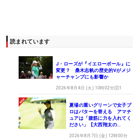
読まれています
J・ローズが『イエローボール』に
変更？ 桑木志帆の歴史的Vがメジ
ャーチャンプにも影響か
2026年8月4日 (火) 10時02分
1
夏場の重いグリーンで女子プ
ロはパターを替える アマチ
ュアは「腹筋に力を入れてく
ださい」【大西翔太の
HOTSHOT】
2026年8月7日 (金) 12時00分