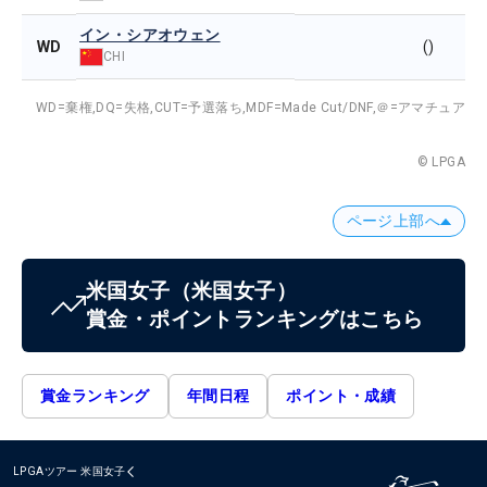
イン・シアオウェン
WD
()
CHI
WD=棄権,
DQ=失格,
CUT=予選落ち,
MDF=Made Cut/DNF,
＠=アマチュア
© LPGA
ページ上部へ
米国女子
（米国女子）
賞金・ポイントランキングはこちら
賞金ランキング
年間日程
ポイント・成績
LPGAツアー
米国女子