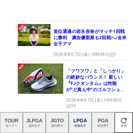
首位通過の岩永杏奈がマッチ1回戦
に勝利 廣吉優梨菜も2回戦へ/全米
女子アマ
2026年8月7日 (金) 10時04分
1
「フワフワ」と「しっかり」
の絶妙なバランス！ 新しい
『FJクオンタム』は性能
が“ど真ん中”のゴルフシュー
ズだった
2026年8月7日 (金) 10時00分
14
TOUR
JLPGA
JGTO
LPGA
PGA
閉じる
「61」マークのホスラーは勝てば
全ツアー
国内女子
国内男子
米国女子
米国男子
更新
70人抜き！ 大逆転プレーオフ進