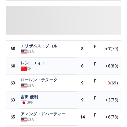
エリザベス・ゾコル
F
8
+7
60
(79)
USA
レン・ユィエ
F
8
+8
60
(80)
CHI
ローレン・テヌータ
F
9
-3
63
(69)
USA
吉田 優利
F
9
+3
63
(75)
JPN
アマンダ・ドハーティー
F
14
+6
65
(78)
USA