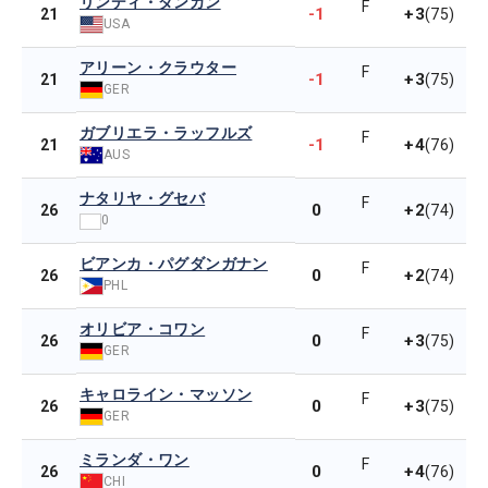
リンディ・ダンカン
F
-1
+3
21
(75)
USA
アリーン・クラウター
F
-1
+3
21
(75)
GER
ガブリエラ・ラッフルズ
F
-1
+4
21
(76)
AUS
ナタリヤ・グセバ
F
0
+2
26
(74)
0
ビアンカ・パグダンガナン
F
0
+2
26
(74)
PHL
オリビア・コワン
F
0
+3
26
(75)
GER
キャロライン・マッソン
F
0
+3
26
(75)
GER
ミランダ・ワン
F
0
+4
26
(76)
CHI