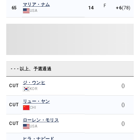
マリア・ナム
F
14
+6
65
(78)
USA
- - - 以上、予選通過
ジ・ウンヒ
CUT
()
KOR
リュー・ヤン
CUT
()
CHI
ローレン・モリス
CUT
()
USA
ヒラ・ナビード