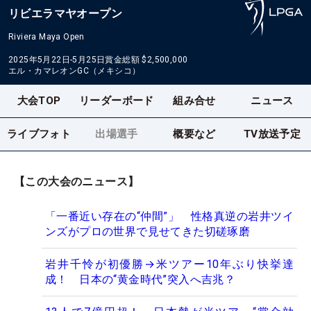
リビエラマヤオープン
Riviera Maya Open
2025年5月22日-5月25日
賞金総額
$2,500,000
エル・カマレオンGC（メキシコ）
大会TOP
リーダーボード
組み合せ
ニュース
ライブフォト
出場選手
概要など
TV放送予定
【この大会のニュース】
「一番近い存在の“仲間”」 性格真逆の岩井ツイ
ンズがプロの世界で見せてきた切磋琢磨
岩井千怜が初優勝→米ツアー10年ぶり快挙達
成！ 日本の“黄金時代”突入へ吉兆？