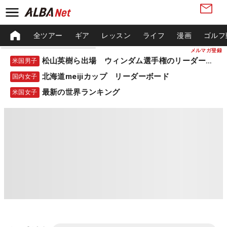
全ツアー
ギア
レッスン
ライフ
漫画
ゴルフ
メルマガ登録
松山英樹ら出場 ウィンダム選手権のリーダーボード
米国男子
北海道meijiカップ リーダーボード
国内女子
最新の世界ランキング
米国女子