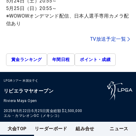
5月24日（土）20:55～
5月25日（日）20:55～
※WOWOWオンデマンド配信、日本人選手専用カメラ配
信あり
TV放送予定一覧
賞金ランキング
年間日程
ポイント・成績
LPGAツアー
米国女子
リビエラマヤオープン
Riviera Maya Open
2025年5月22日-5月25日
賞金総額
$2,500,000
エル・カマレオンGC（メキシコ）
大会TOP
リーダーボード
組み合せ
ニュース