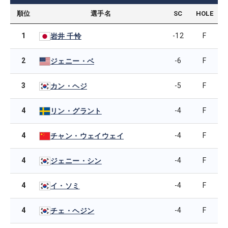
順位
選手名
SC
HOLE
1
-12
F
岩井 千怜
2
-6
F
ジェニー・ベ
3
-5
F
カン・ヘジ
4
-4
F
リン・グラント
4
-4
F
チャン・ウェイウェイ
4
-4
F
ジェニー・シン
4
-4
F
イ・ソミ
4
-4
F
チェ・ヘジン