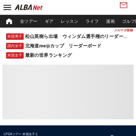
全ツアー
ギア
レッスン
ライフ
漫画
ゴルフ
メルマガ登録
松山英樹ら出場 ウィンダム選手権のリーダーボード
米国男子
北海道meijiカップ リーダーボード
国内女子
最新の世界ランキング
米国女子
LPGAツアー
米国女子