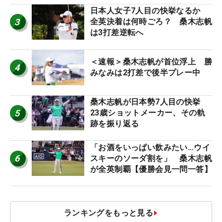
日本人女子7人目の快挙なるか
3
全英決着は何時ごろ？ 桑木志帆
は3打差逆転へ
＜速報＞桑木志帆が首位浮上 勝
4
みなみは2打差で後半プレー中
桑木志帆が日本勢7人目の快挙
5
23歳ショットメーカー、その軌
跡を振り返る
「お酒をいっぱい飲みたい…ウイ
6
スキーのソーダ割を」 桑木志帆
が全英制覇【優勝会見一問一答】
ランキングをもっと見る