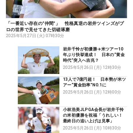
「一番近い存在の“仲間”」 性格真逆の岩井ツインズがプ
ロの世界で見せてきた切磋琢磨
2025年5月27日 (火) 07時30分
岩井千怜が初優勝→米ツアー10
年ぶり快挙達成！ 日本の“黄金
時代”突入へ吉兆？
2025年5月26日 (月) 12時30分
13人で7億円超！ 日本勢が米ツ
アー“賞金効率”NO.1に
2025年5月26日 (月) 12時00分
小林浩美JLPGA会長が岩井千怜
の米初優勝を祝福「うれしい！
最終日の追い上げは見事」
2025年5月26日 (月) 10時30分