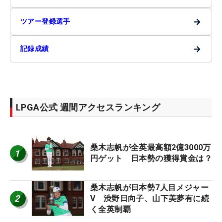
→
ツアー登録選手
→
記録成績
LPGA公式 週間アクセスランキング
桑木志帆が全英最高額2億3000万
1
円ゲット 日本勢の獲得賞金は？
桑木志帆が日本勢7人目メジャー
2
V 渋野日向子、山下美夢有に続
く全英制覇