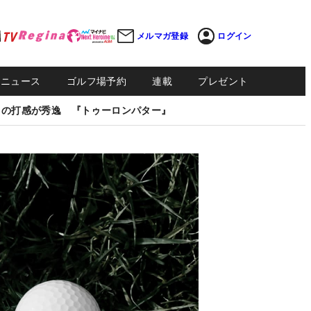
メルマガ登録
ログイン
Sニュース
ゴルフ場予約
連載
プレゼント
しの打感が秀逸 『トゥーロンパター』