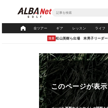
全ツアー
ギア
レッスン
ライフ
松山英樹ら出場 米男子リーダー
注目
このページが表示