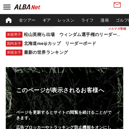
全ツアー
ギア
レッスン
ライフ
漫画
ゴルフ
メルマガ登録
松山英樹ら出場 ウィンダム選手権のリーダーボード
米国男子
北海道meijiカップ リーダーボード
国内女子
最新の世界ランキング
米国女子
このページが表示されるお客様へ
ページを更新するとサイトの閲覧を続けることがで
きます。
広告ブロッカーやトラッキング防止機能をオンにし