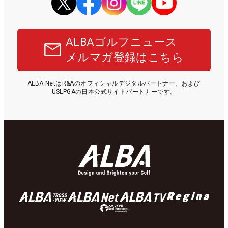
ALBAゴルフニュース
メルマガ登録はこちら
ALBA NetはR&Aのオフィシャルデジタルパートナー、および
USLPGAの日本公式サイトパートナーです。