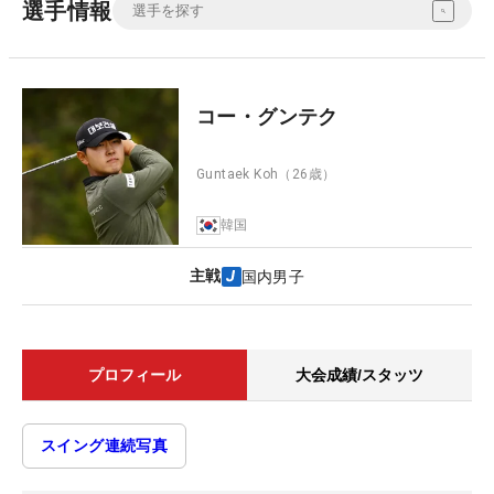
選手情報
コー・グンテク
Guntaek Koh
（26歳）
韓国
主戦
国内男子
プロフィール
大会成績/スタッツ
スイング連続写真