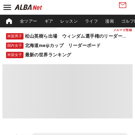
全ツアー
ギア
レッスン
ライフ
漫画
ゴルフ
メルマガ登録
松山英樹ら出場 ウィンダム選手権のリーダーボード
米国男子
北海道meijiカップ リーダーボード
国内女子
最新の世界ランキング
米国女子