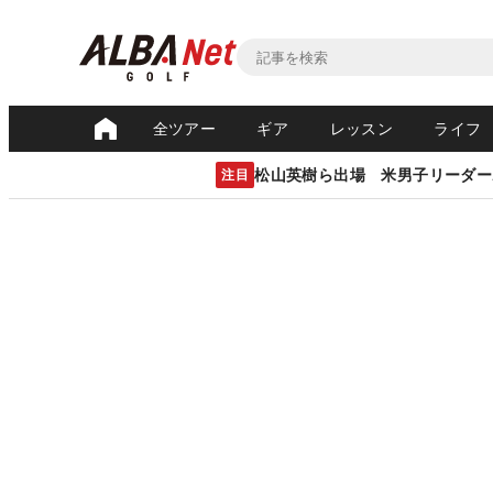
全ツアー
ギア
レッスン
ライフ
松山英樹ら出場 米男子リーダー
注目