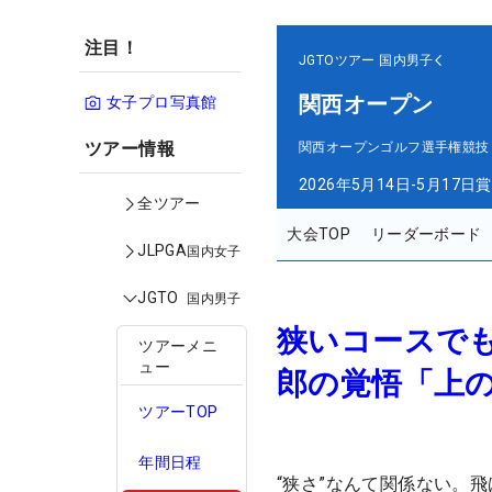
注目！
JGTOツアー
国内男子
関西オープン
女子プロ写真館
ツアー情報
関西オープンゴルフ選手権競技
2026年5月14日-5月17日
賞
全ツアー
大会TOP
リーダーボード
JLPGA
国内女子
JGTO
国内男子
狭いコースでも
ツアーメニ
ュー
郎の覚悟「上
ツアーTOP
年間日程
“狭さ”なんて関係ない。