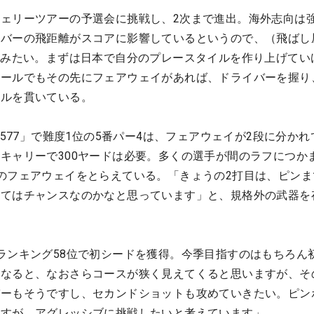
ェリーツアーの予選会に挑戦し、2次まで進出。海外志向は
イバーの飛距離がスコアに影響しているというので、（飛ばし
てみたい。まずは日本で自分のプレースタイルを作り上げてい
ホールでもその先にフェアウェイがあれば、ドライバーを握り
イルを貫いている。
7577」で難度1位の5番パー4は、フェアウェイが2段に分かれ
キャリーで300ヤードは必要。多くの選手が間のラフにつか
のフェアウェイをとらえている。「きょうの2打目は、ピンまで
ってはチャンスなのかなと思っています」と、規格外の武器を
ランキング58位で初シードを獲得。今季目指すのはもちろん
くなると、なおさらコースが狭く見えてくると思いますが、そ
バーもそうですし、セカンドショットも攻めていきたい。ピン
ますが、アグレッシブに挑戦したいと考えています」。