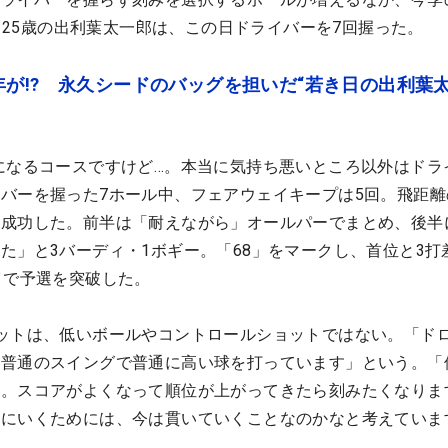
誇る25歳の出利葉太一郎は、この日ドライバーを7回握った。
が!? 永久シードのバッグを担いだ“若き日の出利葉
になるコースですけど…。本当に気持ち悪いところ以外はドラ
バーを握った7ホール中、フェアウェイキープは5回。飛距離
に成功した。前半は「耐えながら」オールパーでまとめ、後半
た」と3バーディ・1ボギー。「68」をマークし、首位と3打
イで予選を突破した。
ットは、低いボールやコントロールショットではない。「ド
、普通のスイングで普通に高い球を打っています」という。「
す。スコアがよくなって順位が上がってきたら刻みたくなりま
ジにいくためには、今は貫いていくことなのかなと考えていま