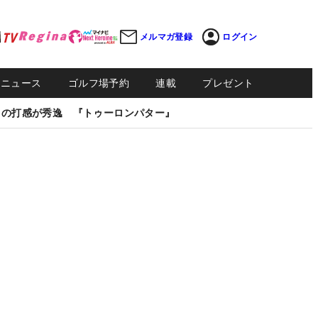
メルマガ登録
ログイン
Sニュース
ゴルフ場予約
連載
プレゼント
しの打感が秀逸 『トゥーロンパター』