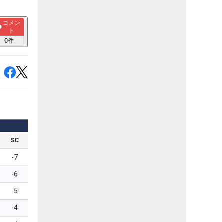
コメン
ト
0
件
SC
-7
-6
-5
-4