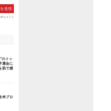
”のトッ
予選会に
を肌で感
全米プロ