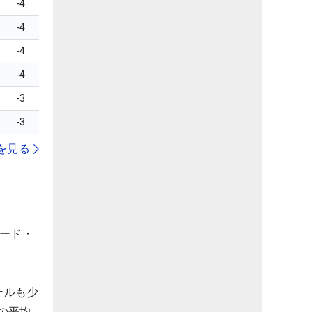
-4
-4
-4
-4
-3
-3
を見る
ヤード・
ールも少
の平均