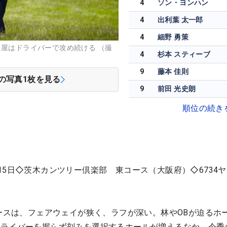
4
ソン・ヨンハン
4
出利葉 太一郎
4
細野 勇策
し屋はドライバーで攻め続ける （撮
4
杉本 スティーブ
9
藤本 佳則
の写真
1
枚を見る
9
前田 光史朗
順位の続き
15日◇茨木カンツリー倶楽部 東コース（大阪府）◇6734
コースは、フェアウェイが狭く、ラフが深い。林やOBが迫るホ
ドライバーを握らず刻みを選択するホールが増えるなか、今季