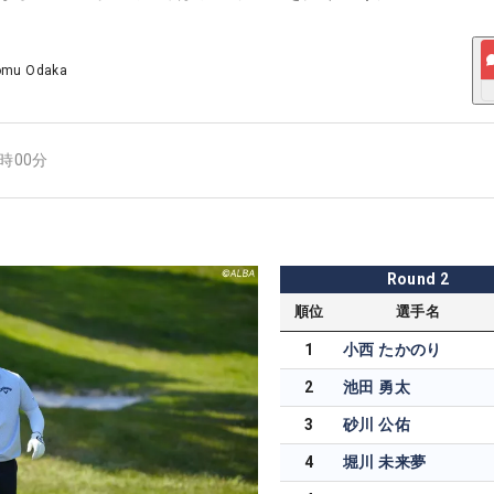
omu Odaka
0時00分
Round
2
順位
選手名
1
小西 たかのり
2
池田 勇太
3
砂川 公佑
4
堀川 未来夢