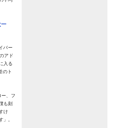
太一
イバー
のアド
に入る
差のト
ロー、フ
僕も刻
すけ
す」。