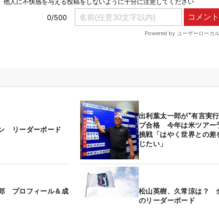
出利葉太一郎が“有言実行
プ合格 今年は米ツアー
ン リーダーボード
挑戦「はやく世界との差
じたい」
郎 プロフィール＆成
松山英樹、久常涼は？ 
のリーダーボード