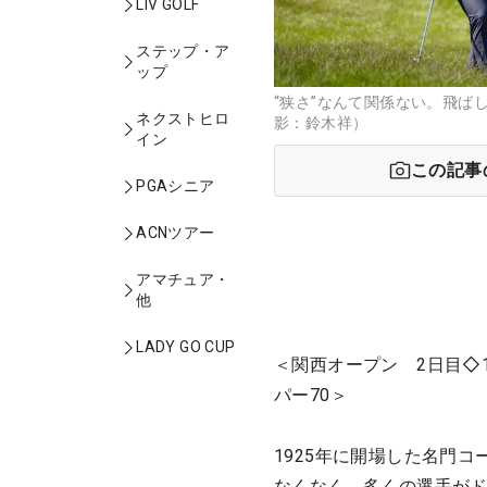
LIV GOLF
ステップ・ア
ップ
“狭さ”なんて関係ない。飛ば
ネクストヒロ
影：鈴木祥）
イン
この記事
PGAシニア
ACNツアー
アマチュア・
他
LADY GO CUP
＜関西オープン 2日目◇
パー70＞
1925年に開場した名門
なくなく、多くの選手が