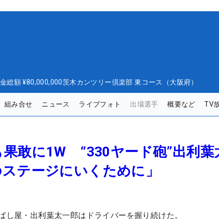
金総額
¥80,000,000
茨木カンツリー倶楽部 東コース（大阪府）
組み合せ
ニュース
ライブフォト
出場選手
概要など
TV
果敢に1W “330ヤード砲”出利葉
のステージにいくために」
飛ばし屋・出利葉太一郎はドライバーを握り続けた。