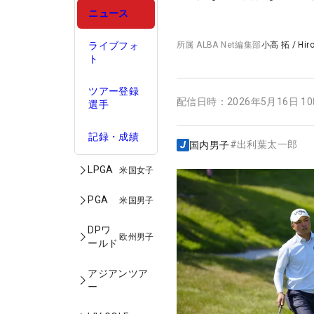
ニュース
ライブフォ
所属
ALBA Net編集部
小高 拓
/
Hir
ト
ツアー登録
配信日時：
2026年5月16日 1
選手
記録・成績
#
出利葉太一郎
国内男子
LPGA
米国女子
PGA
米国男子
DPワ
欧州男子
ールド
アジアンツア
ー