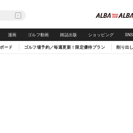
漫画
ゴルフ動画
雑誌出版
ショッピング
SN
ボード
ゴルフ場予約／毎週更新！限定優待プラン
削り出