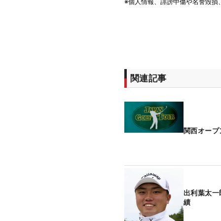
関連記事
関西オープ
出利葉太一
績