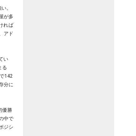
強い。
屋が多
ければ
、アド
てい
まる
142
存分に
初優勝
の中で
ポジシ