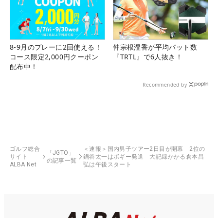
8-9月のプレーに2回使える！
仲宗根澄香が平均パット数
コース限定2,000円クーポン
『TRTL』で6人抜き！
配布中！
Recommended by
ゴルフ総合
＜速報＞国内男子ツアー2日目が開幕 2位の
「JGTO」
サイト
鍋谷太一はボギー発進 大記録かかる倉本昌
の記事一覧
ALBA Net
弘は午後スタート