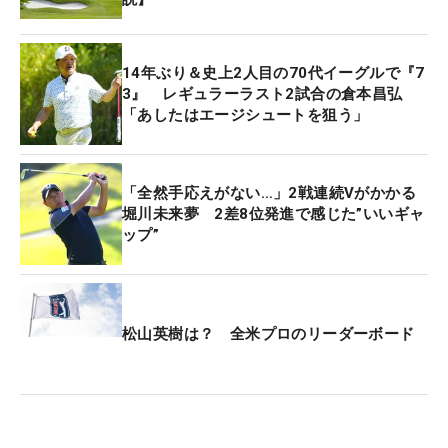
分にティオフとなっている。
14年ぶり＆史上2人目の70代イーグルで『7
今大会の賞金総額は8000万円。優勝者には1600万
3』 レギュラーラスト2試合の倉本昌弘
円が贈られる。
「あしたはエージシュートを狙う」
「全然手応えがない…」2戦連続Vがかかる
堀川未来夢 2差8位発進で感じた”いいギャ
ップ”
松山英樹は？ 全米プロのリーダーボード