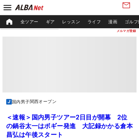
全ツアー
ギア
レッスン
ライフ
漫画
ゴルフ
メルマガ登録
関西オープン
国内男子
＜速報＞国内男子ツアー2日目が開幕 2位
の鍋谷太一はボギー発進 大記録かかる倉本
昌弘は午後スタート