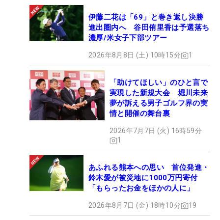
伊藤二花は「69」と巻き返し決勝
進出圏内へ 谷田侑里香は予選落ち
濃厚/米女子下部ツアー
2026年8月8日 (土) 10時15分
1
「助けてほしい」のひと言で
実現した新規大会 堀川未来
夢が訴える男子ゴルフ界の実
情と開催の舞台裏
2026年7月7日 (火) 16時59分
1
あふれる熊本への思い 首位発進・
鈴木愛が被災地に1000万円寄付
「もらったお金をほかの人に」
2026年8月7日 (金) 18時10分
19