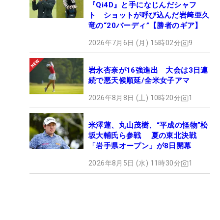
『Qi4D』と手になじんだシャフ
ト ショットが呼び込んだ岩﨑亜久
竜の“20バーディ”【勝者のギア】
2026年7月6日 (月) 15時02分
9
岩永杏奈が16強進出 大会は3日連
続で悪天候順延/全米女子アマ
2026年8月8日 (土) 10時20分
1
米澤蓮、丸山茂樹、“平成の怪物”松
坂大輔氏ら参戦 夏の東北決戦
「岩手県オープン」が8日開幕
2026年8月5日 (水) 11時30分
1