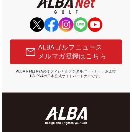
ALBAゴルフニュース
メルマガ登録はこちら
ALBA NetはR&Aのオフィシャルデジタルパートナー、および
USLPGAの日本公式サイトパートナーです。