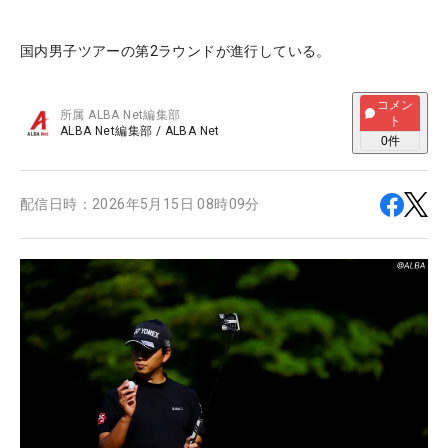
国内男子ツアーの第2ラウンドが進行している。
コメン
所属
ALBA Net編集部
ト
ALBA Net編集部
/
ALBA Net
0
件
配信日時：
2026年5月15日 08時09分