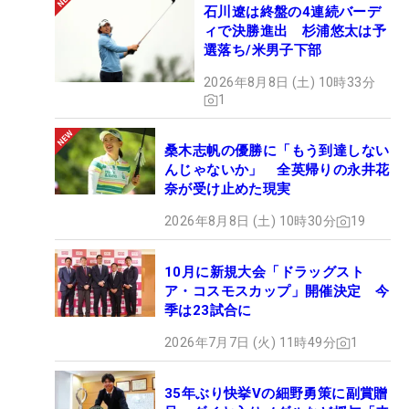
石川遼は終盤の4連続バーデ
ィで決勝進出 杉浦悠太は予
選落ち/米男子下部
2026年8月8日 (土) 10時33分
1
桑木志帆の優勝に「もう到達しない
んじゃないか」 全英帰りの永井花
奈が受け止めた現実
2026年8月8日 (土) 10時30分
19
10月に新規大会「ドラッグスト
ア・コスモスカップ」開催決定 今
季は23試合に
2026年7月7日 (火) 11時49分
1
35年ぶり快挙Vの細野勇策に副賞贈