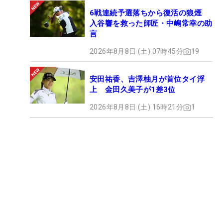
6戦連続予選落ちから復活の狼煙
入谷響を救った師匠・中嶋常幸の助
言
2026年8月8日 (土) 07時45分
19
安田祐香、吉澤柚月が首位タイ浮
上 金田久美子が1差3位
2026年8月8日 (土) 16時21分
1