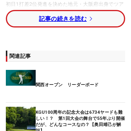
初日1打差2位発進を決めた地元・大阪府出身でツア
ー通算1勝の鍋谷太一は、インの10番パー3（150
記事の続きを読む
ｙ）からスタート。8番アイアンで打った1打目はグ
リーン手前に外すとアプローチを寄せきれずにボギ
ー発進となった。
前戦の「中日クラウンズ」を制し、2戦連続優勝が
関連記事
かかる堀川未来夢はアウトの1番パー4（367ｙ）か
ら出て、パーでコースに飛び出した。
この後は1打差2位の池田勇太は午前8時20分に1番
関西オープン リーダーボード
から。初日4アンダー・単独首位発進を決めた前田
光史朗は午後0時10分に10番からラウンドを開始す
る。
KGU100周年の記念大会は6734ヤードも難
しい！？ 第1回大会の舞台で55年ぶり開催
レギュラーツアー史上2人目のエージシュートと最
だが、どんなコースなの？【奥田靖己が解
年長予選通過記録がかかる倉本昌弘は、午後0時40
説】