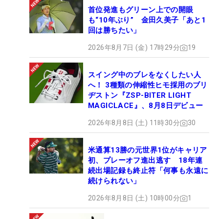
首位発進もグリーン上での開眼
も“10年ぶり” 金田久美子「あと1
回は勝ちたい」
2026年8月7日 (金) 17時29分
19
スイング中のブレをなくしたい人
へ！ 3種類の伸縮性ヒモ採用のブリ
ヂストン『ZSP-BITER LIGHT
MAGICLACE』、8月8日デビュー
2026年8月8日 (土) 11時30分
30
米通算13勝の元世界1位がキャリア
初、プレーオフ進出逃す 18年連
続出場記録も終止符「何事も永遠に
続けられない」
2026年8月8日 (土) 10時00分
1