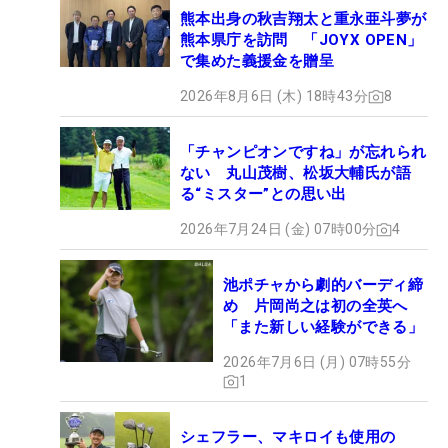
熊本出身の秋吉翔太と重永亜斗夢が
熊本県庁を訪問 「JOYX OPEN」
で集めた義援金を贈呈
2026年8月6日 (木) 18時43分
8
「チャンピオンですね」が忘れられ
ない 丸山茂樹、松坂大輔氏が語
る“ミスター”との思い出
2026年7月24日 (金) 07時00分
4
池ポチャから劇的バーディ締
め 片岡尚之は初の全英へ
「また新しい経験ができる」
2026年7月6日 (月) 07時55分
1
シェフラー、マキロイも使用の