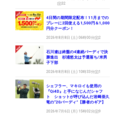
32
4日間の期間限定配布！11月までの
プレーに2回使える1,500円＆1,000
円分クーポン！
2026年8月8日 (土) 06時00分
2
石川遼は終盤の4連続バーディで決
勝進出 杉浦悠太は予選落ち/米男
子下部
2026年8月8日 (土) 10時33分
1
シェフラー、マキロイも使用の
『Qi4D』と手になじんだシャフ
ト ショットが呼び込んだ岩﨑亜久
竜の“20バーディ”【勝者のギア】
2026年7月6日 (月) 15時02分
9