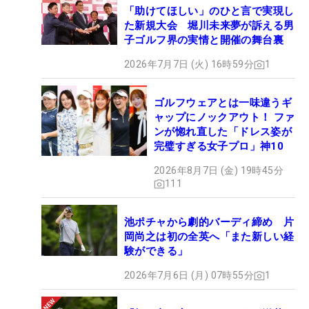
「助けてほしい」のひと言で実現し
た新規大会 堀川未来夢が訴える男
子ゴルフ界の実情と開催の舞台裏
2026年7月7日 (火) 16時59分
1
ゴルフウェアとは一味違うギ
ャップにノックアウト！ ファ
ンが惚れ直した「ドレス姿が
完璧すぎる女子プロ」神10
2026年8月7日 (金) 19時45分
111
池ポチャから劇的バーディ締め 片
岡尚之は初の全英へ「また新しい経
験ができる」
2026年7月6日 (月) 07時55分
1