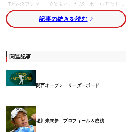
打差の2アンダー・8位タイ。だが、ホールアウトし
た堀川の表情は曇っていた。
記事の続きを読む
「パーパットは4つ外しましたし、パッティングが
あまり良くないですね。前半は“トントントン”とバ
ーディを取れましたが、そのあとは『たまたま獲れ
た』ような。いいショットがついて、いいのが入っ
関連記事
てという感触はない。これが良かった、というのは
ないんです」。前半11番からの3連続バーディまで
は好感触だったが、その後はグリーン上のライン読
みにも苦労し、“会心のラウンド”というわけではな
関西オープン リーダーボード
かった。
ホールアウト後は順位も分からず、「2アンダー、
どうなんですかね。自分の中では全然手応えを感じ
堀川未来夢 プロフィール＆成績
ないんですけど…」。順位が分かると「へ～、そう
なんですね。複雑な感じですね」と自身の調子＆ス