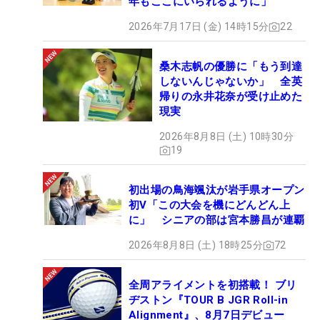
年もここにいられるように」
2026年7月17日 (金) 14時15分
22
桑木志帆の優勝に「もう到達
しないんじゃないか」 全英
帰りの永井花奈が受け止めた
現実
2026年8月8日 (土) 10時30分
19
初出場の鳥海颯汰が岩手県オープン
初V「この大会を機にどんどん上
に」 シニアの部は宮本勝昌が連覇
2026年8月8日 (土) 18時25分
72
全周アライメントを初搭載！ ブリ
ヂストン『TOUR B JGR Roll-in
Alignment』、8月7日デビュー