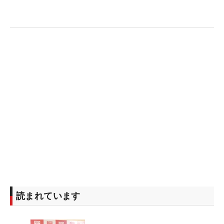
能性があり、開幕前は「上位にいくイメージがな
い」と白旗状態。ただ、この日は4回使用したが、
大きなミスなく終えている。初日を終えていい意味
のギャップは大きな収穫になったはずだ。（文・小
高拓）
読まれています