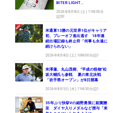
BITER LIGHT
MAGICLACE』、8月8日デビ
2026年8月8日 (土) 11時30分
ュー
30
米通算13勝の元世界1位がキャリア
初、プレーオフ進出逃す 18年連
続出場記録も終止符「何事も永遠に
続けられない」
2026年8月8日 (土) 10時00分
1
米澤蓮、丸山茂樹、“平成の怪物”松
坂大輔氏ら参戦 夏の東北決戦
「岩手県オープン」が8日開幕
2026年8月5日 (水) 11時30分
1
35年ぶり快挙Vの細野勇策に副賞贈
呈 ダイヤ入りメダルなど授与「来