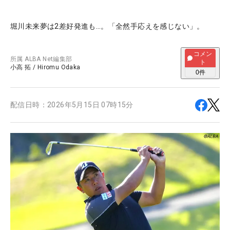
堀川未来夢は2差好発進も…。「全然手応えを感じない」。
コメン
所属
ALBA Net編集部
ト
小高 拓
/
Hiromu Odaka
0
件
配信日時：
2026年5月15日 07時15分