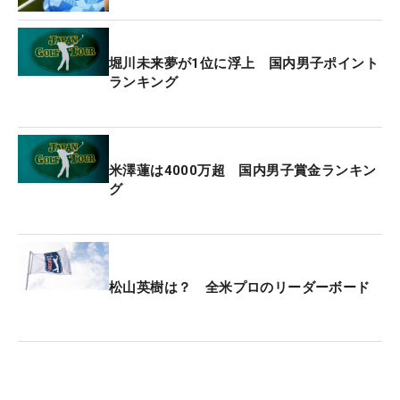
コアと順位にギャップが生まれている。
堀川未来夢が1位に浮上 国内男子ポイント
このギャップは堀川にとっては吉兆だ。「全体のス
ランキング
コアを見た時に、自分の感覚よりも上位。そういう
時っていい傾向だと思うんですよね。思った以上に
みんなが伸びていない。自分のプレーに徹すれば、
自然と順位が上がる感覚なので、あす以降も『2ア
米澤蓮は4000万超 国内男子賞金ランキン
グ
ンダー、3アンダー』で回ればいいところに行ける
んじゃないかと思っています」。
最近はドライバー不振により、好調時と比べて
「15％」ほどの状態。優勝した「中日クラウンズ」
松山英樹は？ 全米プロのリーダーボード
では4日間でドライバーを使ったのは7回だけ。それ
でも暫定球を3発打つほどショットに不安がある。
今週のコースは、1日に4～6回ドライバーを使う可