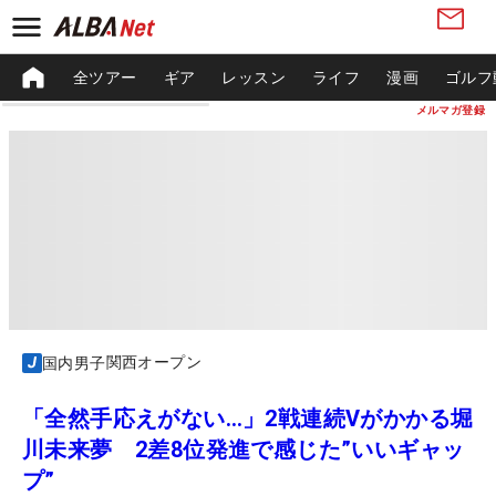
全ツアー
ギア
レッスン
ライフ
漫画
ゴルフ
メルマガ登録
関西オープン
国内男子
「全然手応えがない…」2戦連続Vがかかる堀
川未来夢 2差8位発進で感じた”いいギャッ
プ”