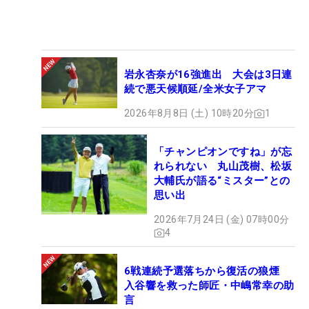
岩永杏奈が16強進出 大会は3日連
続で悪天候順延/全米女子アマ
2026年8月8日 (土) 10時20分
1
「チャンピオンですね」が忘
れられない 丸山茂樹、松坂
大輔氏が語る“ミスター”との
思い出
2026年7月24日 (金) 07時00分
4
6戦連続予選落ちから復活の狼煙
入谷響を救った師匠・中嶋常幸の助
言