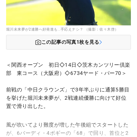
堀川未来夢が2連勝へ好発進も…手応えナシ？ （撮影：佐々木啓）
この記事の写真
1
枚を見る
＜関西オープン 初日◇14日◇茨木カンツリー倶楽
部 東コース（大阪府）◇6734ヤード・パー70＞
前戦の「中日クラウンズ」で3年半ぶりに通算5勝目
を挙げた堀川未来夢が、2戦連続優勝に向けて好位
置で滑り出した。
風が吹いてより難度が増した午後組でスタートした
が、6バーディ・4ボギーの「68」で回り、首位と2