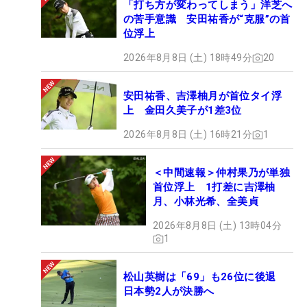
「打ち方が変わってしまう」洋芝へ
の苦手意識 安田祐香が“克服”の首
位浮上
2026年8月8日 (土) 18時49分
20
安田祐香、吉澤柚月が首位タイ浮
上 金田久美子が1差3位
2026年8月8日 (土) 16時21分
1
＜中間速報＞仲村果乃が単独
首位浮上 1打差に吉澤柚
月、小林光希、全美貞
2026年8月8日 (土) 13時04分
1
松山英樹は「69」も26位に後退
日本勢2人が決勝へ