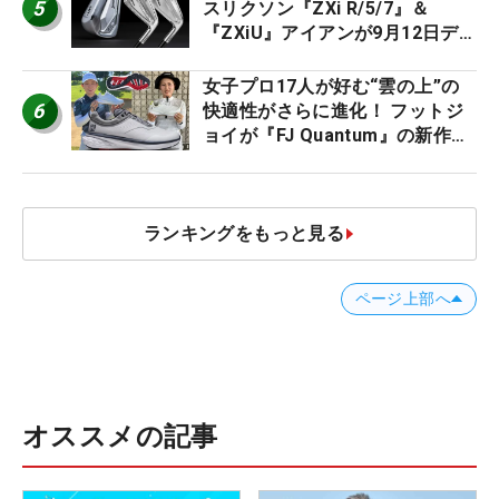
5
スリクソン『ZXi R/5/7』＆
『ZXiU』アイアンが9月12日デ
ビュー
女子プロ17人が好む“雲の上”の
6
快適性がさらに進化！ フットジ
ョイが『FJ Quantum』の新作を
発表、8月7日デビュー
ランキングをもっと見る
ページ上部へ
オススメの記事