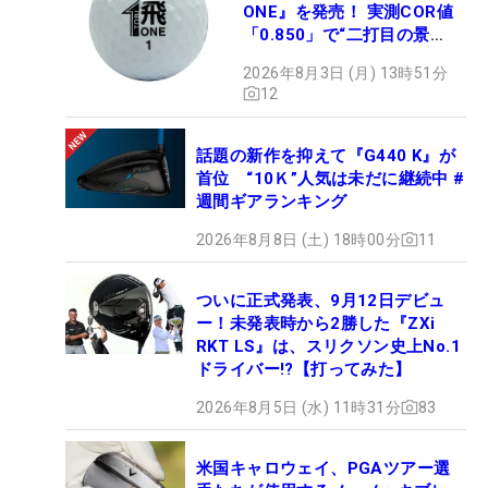
ONE』を発売！ 実測COR値
「0.850」で“二打目の景
色”が劇的に変わる!?
2026年8月3日 (月) 13時51分
12
話題の新作を抑えて『G440 K』が
首位 “10Ｋ”人気は未だに継続中 #
週間ギアランキング
2026年8月8日 (土) 18時00分
11
ついに正式発表、9月12日デビュ
ー！未発表時から2勝した『ZXi
RKT LS』は、スリクソン史上No.1
ドライバー!?【打ってみた】
2026年8月5日 (水) 11時31分
83
米国キャロウェイ、PGAツアー選