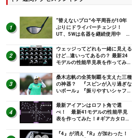
“替えないプロ”今平周吾が10年
1
ぶりにドライバーチェンジ！
UT、5Wは名器を継続使用中 #
男子プロセッティング
ウェッジってどれも一緒に見える
2
けど…違いってあるの？ 最新24
モデルの性能早見表を作ってみ
た #ギアカタログ2026
桑木志帆の全英制覇を支えた三種
3
の神器？ 『スピンが入り過ぎな
いボール』『振りやすいシャフ
ト』『真っすぐ飛ぶドライバ
ー』 #女子プロセッティング
最新アイアンはロフト角で選
4
べ！ 最新41モデルの性能早見
表を作ってみた！#ギアカタログ
2026
『4』が消え『R』が加わった！