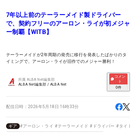
7年以上前のテーラーメイド製ドライバー
で、契約フリーのアーロン・ライが初メジャ
ー制覇【WITB】
テーラーメイドが2年周期の発売に移行を発表したばかりのタ
イミングで、アーロン・ライが旧作でのメジャー勝利！
コメン
所属
ALBA Net編集部
ト
ALBA Net編集部
/
ALBA Net
0
件
配信日時：
2026年5月18日 16時33分
ギア
#
アーロン・ライ
#
テーラーメイド
#
ドライバー
#
タイト