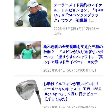
テーラーメイド契約のマイケ
ル・トルビョンセン、『Qi4D
LS』×『24ベンタスブラッ
ク』でツアー初優勝！
【WITB】
2026年8月3日 (月) 12時23分
19
桑木志帆の全英制覇を支えた三種の
神器？ 『スピンが入り過ぎないボ
ール』『振りやすいシャフト』『真
っすぐ飛ぶドライバー』 #女子プ
ロセッティング
2026年8月4日 (火) 15時00分
31
お助けドルフィンが激スピンに！
ノーメッキのキャスコ『DW-125G
High Spin』、9月11日デビュー
【打ってみた】
2026年8月7日 (金) 18時36分
33