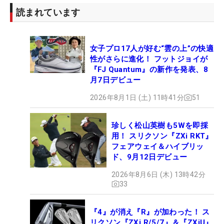
読まれています
女子プロ17人が好む“雲の上”の快適
性がさらに進化！ フットジョイが
『FJ Quantum』の新作を発表、8
月7日デビュー
2026年8月1日 (土) 11時41分
51
珍しく松山英樹も5Wを即採
用！ スリクソン『ZXi RKT』
フェアウェイ＆ハイブリッ
ド、9月12日デビュー
2026年8月6日 (木) 13時42分
33
『4』が消え『R』が加わった！ ス
リクソン『ZXi R/5/7』＆『ZXiU』