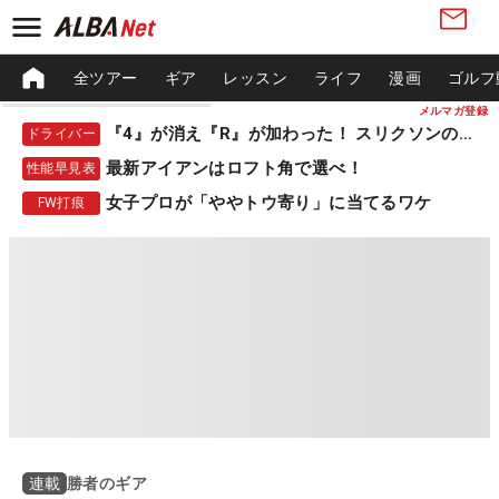
全ツアー
ギア
レッスン
ライフ
漫画
ゴルフ
メルマガ登録
『4』が消え『R』が加わった！ スリクソンの新作
ドライバー
最新アイアンはロフト角で選べ！
性能早見表
女子プロが「ややトウ寄り」に当てるワケ
FW打痕
勝者のギア
連載