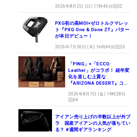
2026年8月2日 (日) 11時46分
52
PXG初の高MOI×ゼロトルクマレッ
ト『PXG One & Done ZT』パター
が本日デビュー！
2026年7月30日 (木) 16時46分
20
「PING」×「ECCO
Leather」がコラボ！ 経年変
化を楽しむ上質な
『ARIZONA DESERT』コレ
クション、9月15日限定デビ
2026年8月7日 (金) 14時28分
ュー
64
アイアン売り上げの半数以上が外ブ
ラ 国産アイアンの人気が落ちてい
る？ #週間ギアランキング