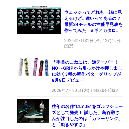
ウェッジってどれも一緒に見
えるけど…違いってあるの？
最新24モデルの性能早見表を
作ってみた #ギアカタログ
2026
2026年7月31日 (金) 12時15分
25
「手首のこねには、逆テーパー！」
NO1-GRIPから引っかけや押し出し
に効く3種の新作パターグリップが
8月8日デビュー
2026年7月30日 (木) 14時20分
33
往年の名作“CLYDE”をゴルフシュー
ズとして発売！ 試した、鳥谷敬さ
んが注目したのは「カラーリング」
と「動きやすさ」