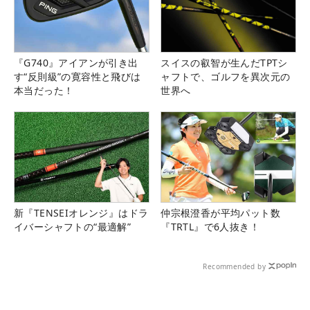
『G740』アイアンが引き出
スイスの叡智が生んだTPTシ
す“反則級”の寛容性と飛びは
ャフトで、ゴルフを異次元の
本当だった！
世界へ
新『TENSEIオレンジ』はドラ
仲宗根澄香が平均パット数
イバーシャフトの“最適解”
『TRTL』で6人抜き！
Recommended by