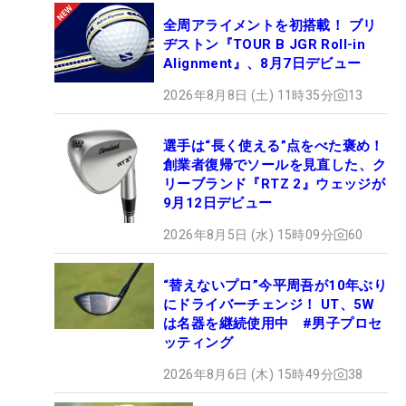
全周アライメントを初搭載！ ブリ
ヂストン『TOUR B JGR Roll-in
Alignment』、8月7日デビュー
2026年8月8日 (土) 11時35分
13
選手は“長く使える”点をべた褒め！
創業者復帰でソールを見直した、ク
リーブランド『RTZ 2』ウェッジが
9月12日デビュー
2026年8月5日 (水) 15時09分
60
“替えないプロ”今平周吾が10年ぶり
にドライバーチェンジ！ UT、5W
は名器を継続使用中 #男子プロセ
ッティング
2026年8月6日 (木) 15時49分
38