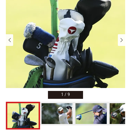
1
/
9