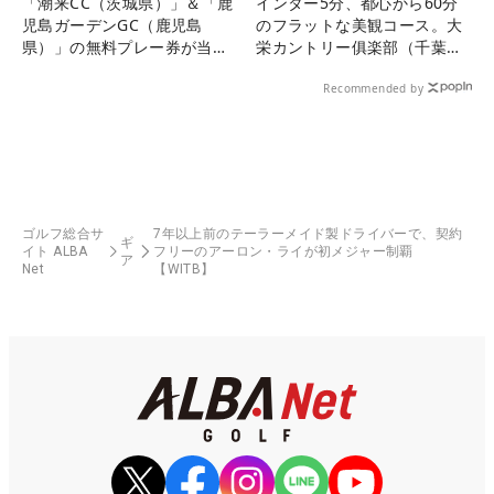
「潮来CC（茨城県）」＆「鹿
インター5分、都心から60分
児島ガーデンGC（鹿児島
のフラットな美観コース。大
県）」の無料プレー券が当た
栄カントリー俱楽部（千葉
る！！
県）
Recommended by
ゴルフ総合サ
7年以上前のテーラーメイド製ドライバーで、契約
ギ
イト ALBA
フリーのアーロン・ライが初メジャー制覇
ア
Net
【WITB】