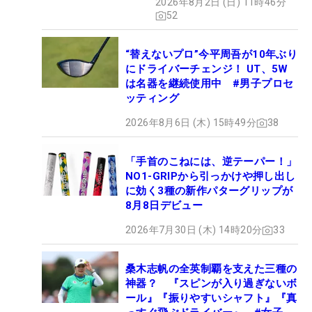
2026年8月2日 (日) 11時46分
52
“替えないプロ”今平周吾が10年ぶり
にドライバーチェンジ！ UT、5W
は名器を継続使用中 #男子プロセ
ッティング
2026年8月6日 (木) 15時49分
38
「手首のこねには、逆テーパー！」
NO1-GRIPから引っかけや押し出し
に効く3種の新作パターグリップが
8月8日デビュー
2026年7月30日 (木) 14時20分
33
桑木志帆の全英制覇を支えた三種の
神器？ 『スピンが入り過ぎないボ
ール』『振りやすいシャフト』『真