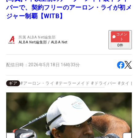
バーで、契約フリーのアーロン・ライが初メ
ジャー制覇【WITB】
コメン
所属
ALBA Net編集部
ト
ALBA Net編集部
/
ALBA Net
0
件
配信日時：
2026年5月18日 16時33分
ギア
#
アーロン・ライ
#
テーラーメイド
#
ドライバー
#
タイト