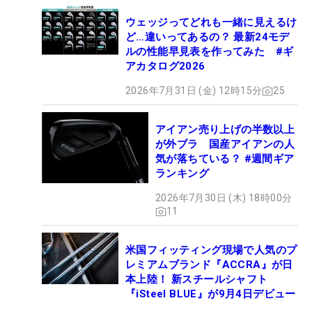
ウェッジってどれも一緒に見えるけ
ど…違いってあるの？ 最新24モデ
ルの性能早見表を作ってみた #ギ
アカタログ2026
2026年7月31日 (金) 12時15分
25
アイアン売り上げの半数以上
が外ブラ 国産アイアンの人
気が落ちている？ #週間ギア
ランキング
2026年7月30日 (木) 18時00分
11
米国フィッティング現場で人気のプ
レミアムブランド『ACCRA』が日
本上陸！ 新スチールシャフト
『iSteel BLUE』が9月4日デビュー