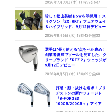
2026年7月30日 (木) 11時59分
7
珍しく松山英樹も5Wを即採用！ ス
リクソン『ZXi RKT』フェアウェイ
＆ハイブリッド、9月12日デビュー
2026年8月6日 (木) 13時42分
33
選手は“長く使える”点をべた褒め！
創業者復帰でソールを見直した、ク
リーブランド『RTZ 2』ウェッジが
9月12日デビュー
2026年8月5日 (水) 15時09分
60
打感・顔・抜けを追求！ブリ
ヂストンの新作フォージド
『B-FORGED
100CB/200CB＋』アイアン
が9月4日デビュー