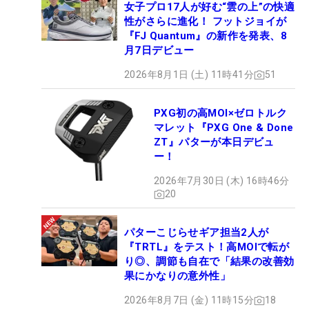
女子プロ17人が好む“雲の上”の快適
性がさらに進化！ フットジョイが
『FJ Quantum』の新作を発表、8
月7日デビュー
2026年8月1日 (土) 11時41分
51
PXG初の高MOI×ゼロトルク
マレット『PXG One & Done
ZT』パターが本日デビュ
ー！
2026年7月30日 (木) 16時46分
20
パターこじらせギア担当2人が
『TRTL』をテスト！高MOIで転が
り◎、調節も自在で「結果の改善効
果にかなりの意外性」
2026年8月7日 (金) 11時15分
18