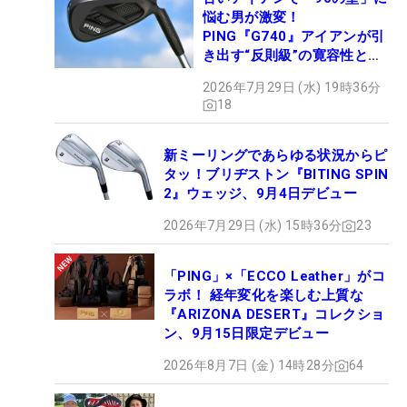
悩む男が激変！
PING『G740』アイアンが引
き出す“反則級”の寛容性と飛
びは本当だった！
2026年7月29日 (水) 19時36分
18
新ミーリングであらゆる状況からピ
タッ！ブリヂストン『BITING SPIN
2』ウェッジ、9月4日デビュー
2026年7月29日 (水) 15時36分
23
「PING」×「ECCO Leather」がコ
ラボ！ 経年変化を楽しむ上質な
『ARIZONA DESERT』コレクショ
ン、9月15日限定デビュー
2026年8月7日 (金) 14時28分
64