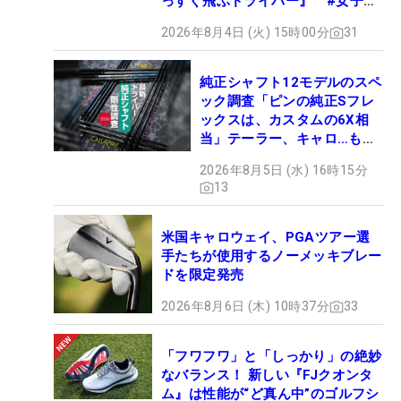
っすぐ飛ぶドライバー』 #女子プ
ロセッティング
2026年8月4日 (火) 15時00分
31
純正シャフト12モデルのスペ
ック調査「ピンの純正Sフレ
ックスは、カスタムの6X相
当」テーラー、キャロ…もチ
ェック！
2026年8月5日 (水) 16時15分
13
米国キャロウェイ、PGAツアー選
手たちが使用するノーメッキブレー
ドを限定発売
2026年8月6日 (木) 10時37分
33
「フワフワ」と「しっかり」の絶妙
なバランス！ 新しい『FJクオンタ
ム』は性能が“ど真ん中”のゴルフシ