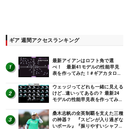
ギア 週間アクセスランキング
最新アイアンはロフト角で選
1
べ！ 最新41モデルの性能早見
表を作ってみた！#ギアカタログ
2026
ウェッジってどれも一緒に見える
2
けど…違いってあるの？ 最新24
モデルの性能早見表を作ってみ
た #ギアカタログ2026
桑木志帆の全英制覇を支えた三種
3
の神器？ 『スピンが入り過ぎな
いボール』『振りやすいシャフ