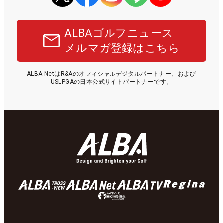
ALBAゴルフニュース
メルマガ登録はこちら
ALBA NetはR&Aのオフィシャルデジタルパートナー、および
USLPGAの日本公式サイトパートナーです。