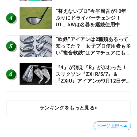
ト』『真っすぐ飛ぶドライバ
ー』 #女子プロセッティング
“替えないプロ”今平周吾が10年
4
ぶりにドライバーチェンジ！
UT、5Wは名器を継続使用中 #
男子プロセッティング
“軟鉄”アイアンは2種類あるって
5
知ってた？ 女子プロ使用者も多
い“複合軟鉄”はアマチュアにもオ
ススメ！
『4』が消え『R』が加わった！
6
スリクソン『ZXi R/5/7』＆
『ZXiU』アイアンが9月12日デ
ビュー
ランキングをもっと見る
ページ上部へ