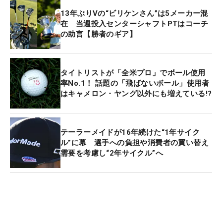
13年ぶりVの“ビリケンさん”は5メーカー混
在 当週投入センターシャフトPTはコーチ
の助言【勝者のギア】
タイトリストが「全米プロ」でボール使用
率No.1！ 話題の「飛ばないボール」使用者
はキャメロン・ヤング以外にも増えている!?
テーラーメイドが16年続けた“1年サイク
ル”に幕 選手への負担や消費者の買い替え
需要を考慮し“2年サイクル”へ