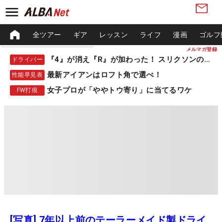
全ツアー
ギア
レッスン
ライフ
漫画
ゴルフ
メルマガ登録
『4』が消え『R』が加わった！ スリクソンの新作
ドライバー
最新アイアンはロフト角で選べ！
性能早見表
女子プロが「ややトウ寄り」に当てるワケ
FW打痕
[写真] 7年以上前のテーラーメイド製ドライ