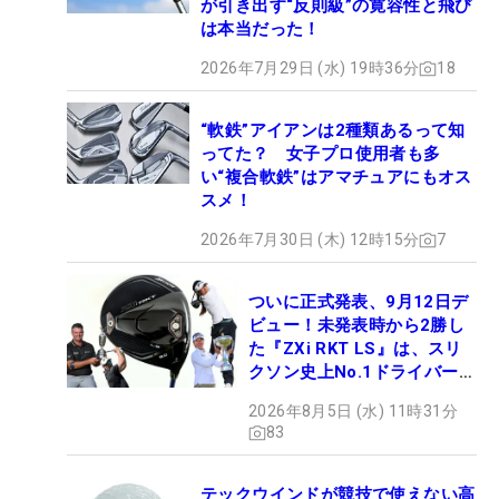
が引き出す“反則級”の寛容性と飛び
は本当だった！
2026年7月29日 (水) 19時36分
18
“軟鉄”アイアンは2種類あるって知
ってた？ 女子プロ使用者も多
い“複合軟鉄”はアマチュアにもオス
スメ！
2026年7月30日 (木) 12時15分
7
ついに正式発表、9月12日デ
ビュー！未発表時から2勝し
た『ZXi RKT LS』は、スリ
クソン史上No.1ドライバー!?
【打ってみた】
2026年8月5日 (水) 11時31分
83
テックウインドが競技で使えない高