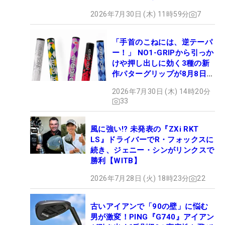
2026年7月30日 (木) 11時59分
7
「手首のこねには、逆テーパ
ー！」 NO1-GRIPから引っか
けや押し出しに効く3種の新
作パターグリップが8月8日デ
ビュー
2026年7月30日 (木) 14時20分
33
風に強い!? 未発表の『ZXi RKT
LS』ドライバーでR・フォックスに
続き、ジェニー・シンがリンクスで
勝利【WITB】
2026年7月28日 (火) 18時23分
22
古いアイアンで「90の壁」に悩む
男が激変！PING『G740』アイアン