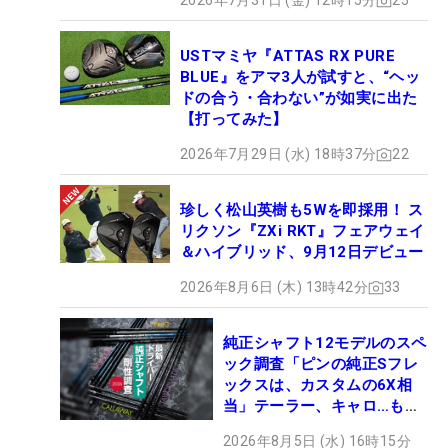
2026年7月31日 (金) 12時15分
25
USTマミヤ『ATTAS RX PURE
BLUE』をアマ3人が試すと、“ヘッ
ドの合う・合わない”が如実に出た
【打ってみた】
2026年7月29日 (水) 18時37分
22
珍しく松山英樹も5Wを即採用！ ス
リクソン『ZXi RKT』フェアウェイ
＆ハイブリッド、9月12日デビュー
2026年8月6日 (木) 13時42分
33
純正シャフト12モデルのスペ
ック調査「ピンの純正Sフレ
ックスは、カスタムの6X相
当」テーラー、キャロ…もチ
ェック！
2026年8月5日 (水) 16時15分