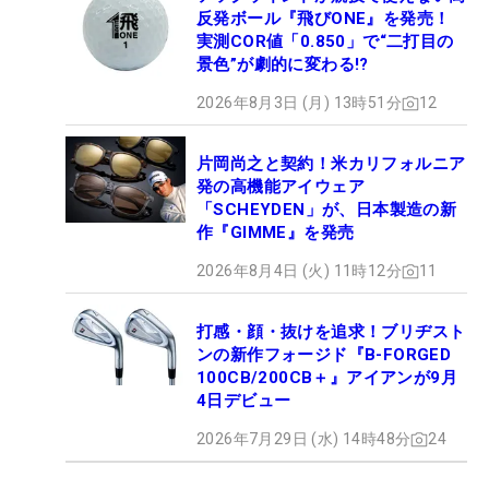
反発ボール『飛びONE』を発売！
実測COR値「0.850」で“二打目の
景色”が劇的に変わる!?
2026年8月3日 (月) 13時51分
12
片岡尚之と契約！米カリフォルニア
発の高機能アイウェア
「SCHEYDEN」が、日本製造の新
作『GIMME』を発売
2026年8月4日 (火) 11時12分
11
打感・顔・抜けを追求！ブリヂスト
ンの新作フォージド『B-FORGED
100CB/200CB＋』アイアンが9月
4日デビュー
2026年7月29日 (水) 14時48分
24