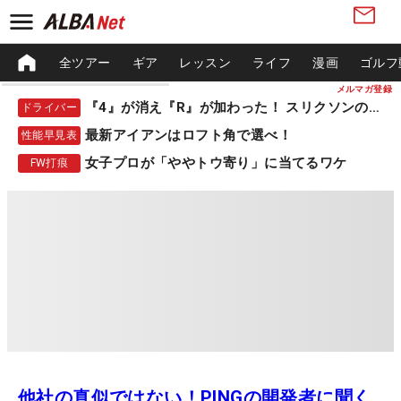
全ツアー
ギア
レッスン
ライフ
漫画
ゴルフ
メルマガ登録
『4』が消え『R』が加わった！ スリクソンの新作
ドライバー
最新アイアンはロフト角で選べ！
性能早見表
女子プロが「ややトウ寄り」に当てるワケ
FW打痕
他社の真似ではない！PINGの開発者に聞く