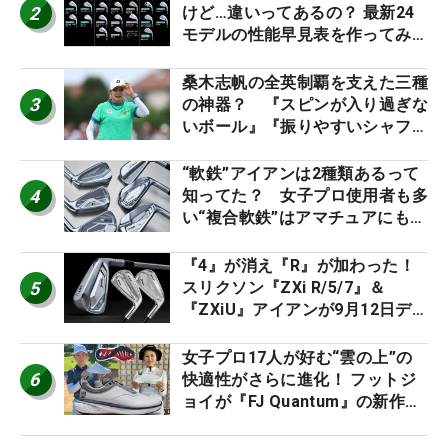
2
けど…違いってあるの？ 最新24
モデルの性能早見表を作ってみ
た #ギアカタログ2026
桑木志帆の全英制覇を支えた三種
3
の神器？ 『スピンが入り過ぎな
いボール』『振りやすいシャフ
ト』『真っすぐ飛ぶドライバ
ー』 #女子プロセッティング
“軟鉄”アイアンは2種類あるって
4
知ってた？ 女子プロ使用者も多
い“複合軟鉄”はアマチュアにもオ
ススメ！
『4』が消え『R』が加わった！
5
スリクソン『ZXi R/5/7』＆
『ZXiU』アイアンが9月12日デ
ビュー
女子プロ17人が好む“雲の上”の
6
快適性がさらに進化！ フットジ
ョイが『FJ Quantum』の新作を
発表、8月7日デビュー