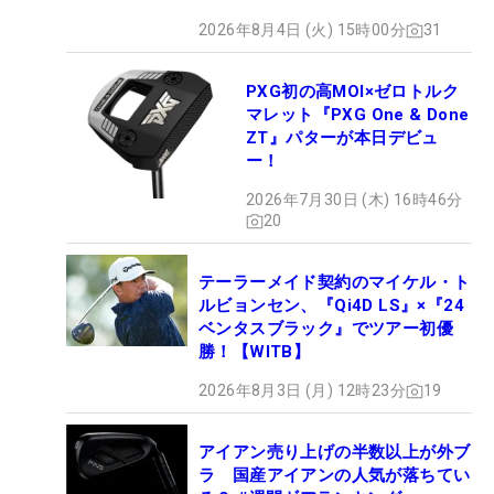
ロセッティング
2026年8月4日 (火) 15時00分
31
PXG初の高MOI×ゼロトルク
マレット『PXG One & Done
ZT』パターが本日デビュ
ー！
2026年7月30日 (木) 16時46分
20
テーラーメイド契約のマイケル・ト
ルビョンセン、『Qi4D LS』×『24
ベンタスブラック』でツアー初優
勝！【WITB】
2026年8月3日 (月) 12時23分
19
アイアン売り上げの半数以上が外ブ
ラ 国産アイアンの人気が落ちてい