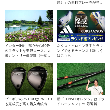
県）」の無料プレー券が当た
る！！
インター5分、都心から60分
ネクストヒロイン選手とラウ
のフラットな美観コース。大
ンドできるチャンス！詳しく
栄カントリー俱楽部（千葉
はこちら！
県）
プロギアのRS DUOはFW・UT
新『TENSEIオレンジ』はドラ
も完成度が高く購入者続出！
イバーシャフトの“最適解”