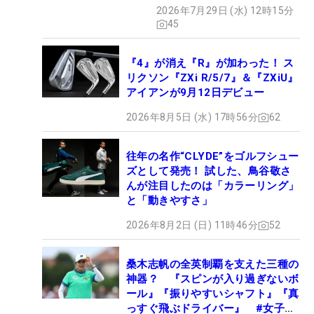
2026年7月29日 (水) 12時15分
45
『4』が消え『R』が加わった！ ス
リクソン『ZXi R/5/7』＆『ZXiU』
アイアンが9月12日デビュー
2026年8月5日 (水) 17時56分
62
往年の名作“CLYDE”をゴルフシュー
ズとして発売！ 試した、鳥谷敬さ
んが注目したのは「カラーリング」
と「動きやすさ」
2026年8月2日 (日) 11時46分
52
桑木志帆の全英制覇を支えた三種の
神器？ 『スピンが入り過ぎないボ
ール』『振りやすいシャフト』『真
っすぐ飛ぶドライバー』 #女子プ