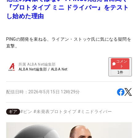
『プロトタイプ ミニ ドライバー』をテスト
し始めた理由
PINGの開発を束ねる、ライアン・ストッケ氏に気になる疑問を
直撃。
コメン
所属
ALBA Net編集部
ト
ALBA Net編集部
/
ALBA Net
1
件
配信日時：
2026年5月15日 12時29分
ギア
#
ピン
#
未発表プロトタイプ
#
ミニドライバー