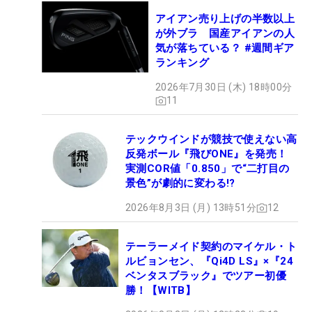
アイアン売り上げの半数以上
が外ブラ 国産アイアンの人
気が落ちている？ #週間ギア
ランキング
2026年7月30日 (木) 18時00分
11
テックウインドが競技で使えない高
反発ボール『飛びONE』を発売！
実測COR値「0.850」で“二打目の
景色”が劇的に変わる!?
2026年8月3日 (月) 13時51分
12
テーラーメイド契約のマイケル・ト
ルビョンセン、『Qi4D LS』×『24
ベンタスブラック』でツアー初優
勝！【WITB】