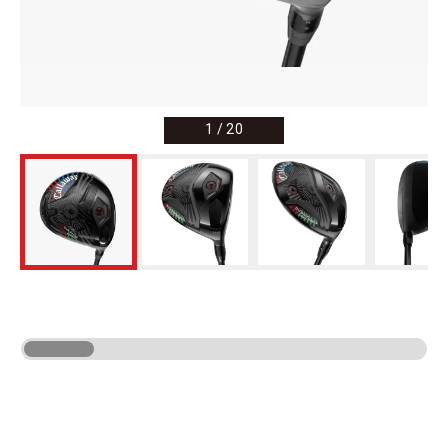
1
/
20