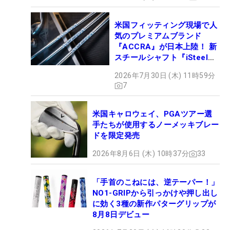
米国フィッティング現場で人
気のプレミアムブランド
『ACCRA』が日本上陸！ 新
スチールシャフト『iSteel
BLUE』が9月4日デビュー
2026年7月30日 (木) 11時59分
7
米国キャロウェイ、PGAツアー選
手たちが使用するノーメッキブレー
ドを限定発売
2026年8月6日 (木) 10時37分
33
「手首のこねには、逆テーパー！」
NO1-GRIPから引っかけや押し出し
に効く3種の新作パターグリップが
8月8日デビュー