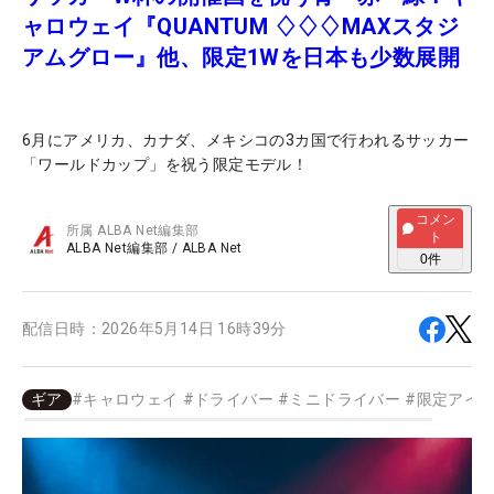
ャロウェイ『QUANTUM ♢♢♢MAXスタジ
アムグロー』他、限定1Wを日本も少数展開
6月にアメリカ、カナダ、メキシコの3カ国で行われるサッカー
「ワールドカップ」を祝う限定モデル！
コメン
所属
ALBA Net編集部
ト
ALBA Net編集部
/
ALBA Net
0
件
配信日時：
2026年5月14日 16時39分
ギア
#
キャロウェイ
#
ドライバー
#
ミニドライバー
#
限定アイ