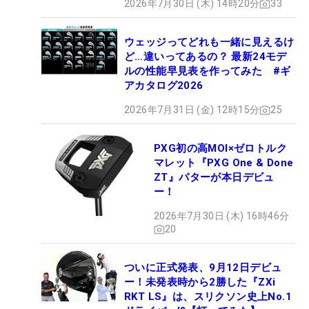
2026年7月30日 (木) 14時20分
33
ウェッジってどれも一緒に見えるけ
ど…違いってあるの？ 最新24モデ
ルの性能早見表を作ってみた #ギ
アカタログ2026
2026年7月31日 (金) 12時15分
25
PXG初の高MOI×ゼロトルク
マレット『PXG One & Done
ZT』パターが本日デビュ
ー！
2026年7月30日 (木) 16時46分
20
ついに正式発表、9月12日デビュ
ー！未発表時から2勝した『ZXi
RKT LS』は、スリクソン史上No.1