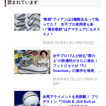
読まれています
“軟鉄”アイアンは2種類あるって知
ってた？ 女子プロ使用者も多
い“複合軟鉄”はアマチュアにもオス
スメ！
2026年7月30日 (木) 12時15分
7
女子プロ17人が好む“雲の
上”の快適性がさらに進化！
フットジョイが『FJ
Quantum』の新作を発表、8
月7日デビュー
2026年8月1日 (土) 11時41分
51
全周アライメントを初搭載！ ブリ
ヂストン『TOUR B JGR Roll-in