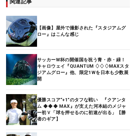
関連記事
【画像】屋外で撮影された『スタジアムグ
ロー』はこんな感じ
サッカーW杯の開催国を祝う青・赤・緑！
キャロウェイ『QUANTUM ♢♢♢MAXスタ
ジアムグロー』他、限定1Wを日本も少数展
開
優勝スコア“+1”のタフな戦い 『クアンタ
ム ◆◆◆ MAX』が支えた河本結のメジャ
ー初Ｖ「球を押せるのに初速が出る」【勝
者のギア】