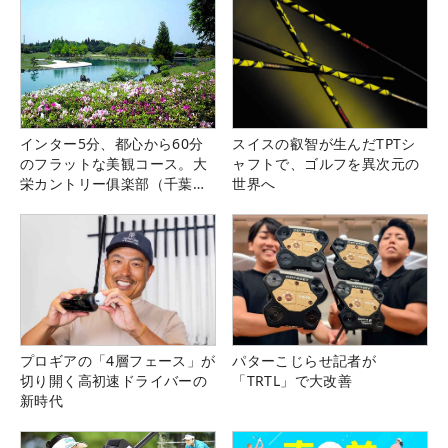
インター5分、都心から60分
スイスの叡智が生んだTPTシ
のフラットな美観コース。大
ャフトで、ゴルフを異次元の
栄カントリー俱楽部（千葉
世界へ
県）
プロギアの「4層フェース」が
パターこじらせ記者が
切り開く高初速ドライバーの
「TRTL」で大改善
新時代