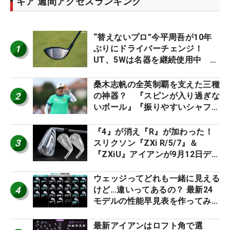
ギア 週間アクセスランキング
“替えないプロ”今平周吾が10年
1
ぶりにドライバーチェンジ！
UT、5Wは名器を継続使用中 #
男子プロセッティング
桑木志帆の全英制覇を支えた三種
2
の神器？ 『スピンが入り過ぎな
いボール』『振りやすいシャフ
ト』『真っすぐ飛ぶドライバ
ー』 #女子プロセッティング
『4』が消え『R』が加わった！
3
スリクソン『ZXi R/5/7』＆
『ZXiU』アイアンが9月12日デ
ビュー
ウェッジってどれも一緒に見える
4
けど…違いってあるの？ 最新24
モデルの性能早見表を作ってみ
た #ギアカタログ2026
最新アイアンはロフト角で選