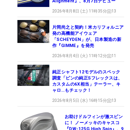
Alignment』、8月7日デビュー
2026年8月8日 (土) 11時35分
13
片岡尚之と契約！米カリフォルニア
発の高機能アイウェア
「SCHEYDEN」が、日本製造の新
作『GIMME』を発売
2026年8月4日 (火) 11時12分
11
純正シャフト12モデルのスペック
調査「ピンの純正Sフレックスは、
カスタムの6X相当」テーラー、キ
ャロ…もチェック！
2026年8月5日 (水) 16時15分
13
お助けドルフィンが激スピン
に！ ノーメッキのキャスコ
『DW-125G High Spin』、9