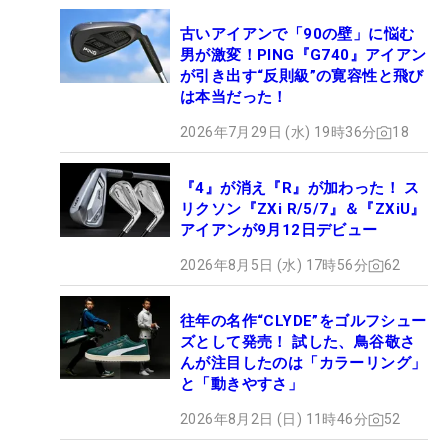
古いアイアンで「90の壁」に悩む
男が激変！PING『G740』アイアン
が引き出す“反則級”の寛容性と飛び
は本当だった！
2026年7月29日 (水) 19時36分
18
『4』が消え『R』が加わった！ ス
リクソン『ZXi R/5/7』＆『ZXiU』
アイアンが9月12日デビュー
2026年8月5日 (水) 17時56分
62
往年の名作“CLYDE”をゴルフシュー
ズとして発売！ 試した、鳥谷敬さ
んが注目したのは「カラーリング」
と「動きやすさ」
2026年8月2日 (日) 11時46分
52