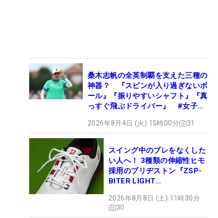
桑木志帆の全英制覇を支えた三種の
神器？ 『スピンが入り過ぎないボ
ール』『振りやすいシャフト』『真
っすぐ飛ぶドライバー』 #女子プ
ロセッティング
2026年8月4日 (火) 15時00分
31
スイング中のブレをなくした
い人へ！ 3種類の伸縮性ヒモ
採用のブリヂストン『ZSP-
BITER LIGHT
MAGICLACE』、8月8日デビ
2026年8月8日 (土) 11時30分
ュー
30