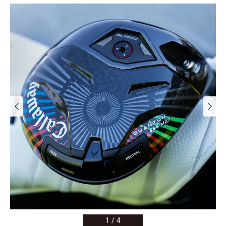
1
/
4