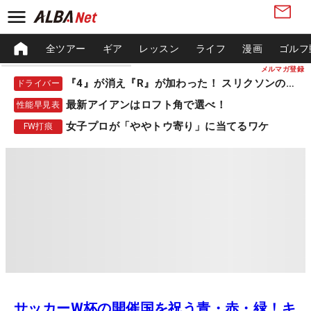
全ツアー
ギア
レッスン
ライフ
漫画
ゴルフ
メルマガ登録
『4』が消え『R』が加わった！ スリクソンの新作
ドライバー
最新アイアンはロフト角で選べ！
性能早見表
女子プロが「ややトウ寄り」に当てるワケ
FW打痕
サッカーW杯の開催国を祝う青・赤・緑！キ