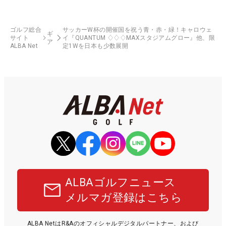
ゴルフ総合
サッカーW杯の開催国を祝う青・赤・緑！キャロウェ
ギ
サイト
イ『QUANTUM ♢♢♢MAXスタジアムグロー』他、限
ア
ALBA Net
定1Wを日本も少数展開
ALBAゴルフニュース
メルマガ登録はこちら
ALBA NetはR&Aのオフィシャルデジタルパートナー、および