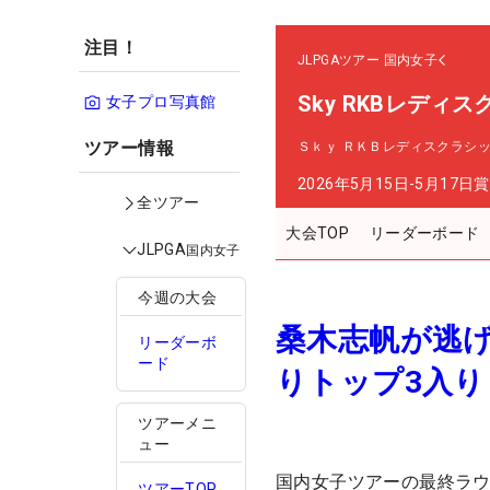
注目！
JLPGAツアー
国内女子
Sky RKBレディ
女子プロ写真館
ツアー情報
Ｓｋｙ ＲＫＢレディスクラシ
2026年5月15日-5月17日
賞
全ツアー
大会TOP
リーダーボード
JLPGA
国内女子
今週の大会
桑木志帆が逃げ
リーダーボ
ード
りトップ3入り
ツアーメニ
ュー
国内女子ツアーの最終ラ
ツアーTOP