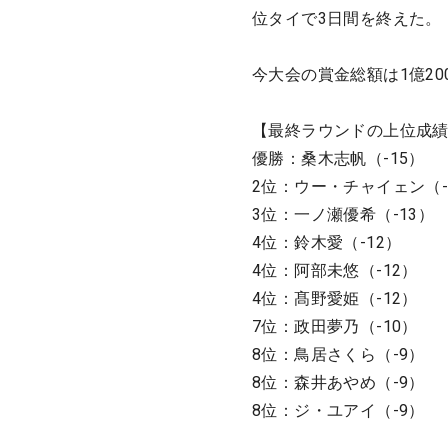
位タイで3日間を終えた。
今大会の賞金総額は1億20
【最終ラウンドの上位成
優勝：桑木志帆（-15）
2位：ウー・チャイェン（-
3位：一ノ瀬優希（-13）
4位：鈴木愛（-12）
4位：阿部未悠（-12）
4位：髙野愛姫（-12）
7位：政田夢乃（-10）
8位：鳥居さくら（-9）
8位：森井あやめ（-9）
8位：ジ・ユアイ（-9）