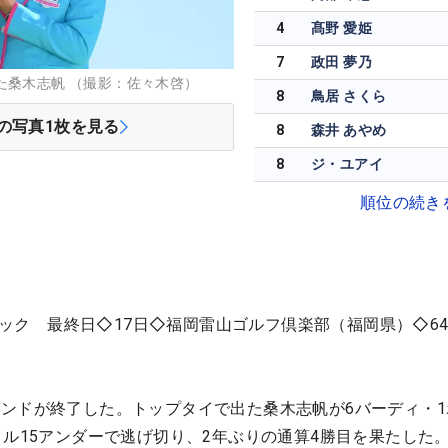
4
髙野 愛姫
7
政田 夢乃
た桑木志帆 （撮影：佐々木啓）
8
鳥居 さくら
の写真
1
枚を見る
8
森井 あやめ
8
ジ・ユアイ
順位の続き
ラシック 最終日◇17日◇福岡雷山ゴルフ倶楽部（福岡県）◇64
ンドが終了した。トップタイで出た桑木志帆が6バーディ・1
タル15アンダーで逃げ切り、2年ぶりの通算4勝目を果たした