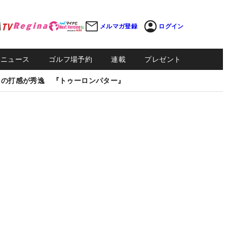
メルマガ登録
ログイン
Sニュース
ゴルフ場予約
連載
プレゼント
しの打感が秀逸 『トゥーロンパター』