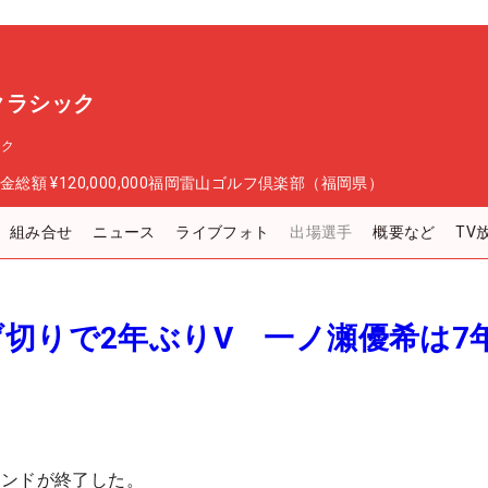
スクラシック
ック
金総額
¥120,000,000
福岡雷山ゴルフ倶楽部（福岡県）
組み合せ
ニュース
ライブフォト
出場選手
概要など
TV
切りで2年ぶりV 一ノ瀬優希は7
ウンドが終了した。