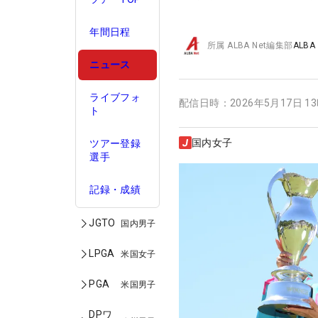
年間日程
所属
ALBA Net編集部
ALBA
ニュース
ライブフォ
配信日時：
2026年5月17日 1
ト
国内女子
ツアー登録
選手
記録・成績
JGTO
国内男子
LPGA
米国女子
PGA
米国男子
DPワ