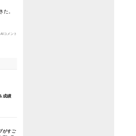
＆成績
プがすご