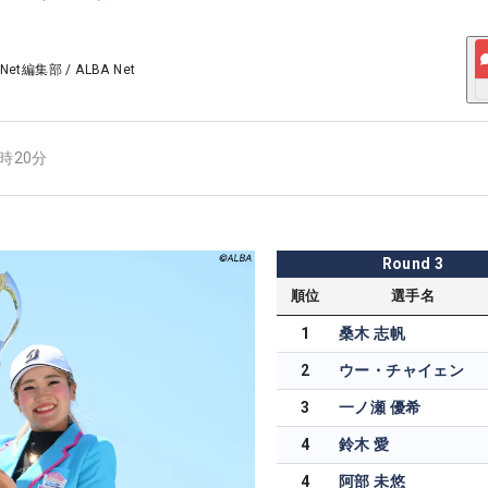
 Net編集部
/
ALBA Net
3時20分
Round
3
順位
選手名
1
桑木 志帆
2
ウー・チャイェン
3
一ノ瀬 優希
4
鈴木 愛
4
阿部 未悠