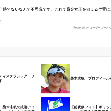
Bレディスクラシック リ
桑木志帆 プロフィール
ド
〉桑木志帆の抜群アイ
【前夜祭フォト】ギャッ