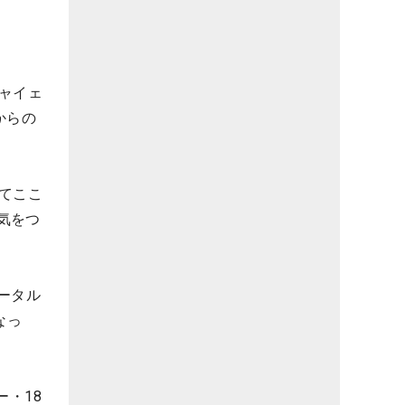
ャイェ
からの
てここ
気をつ
ータル
なっ
・18