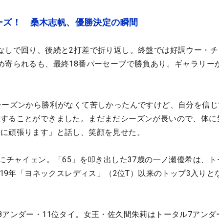
ーズ！ 桑木志帆、優勝決定の瞬間
なしで回り、後続と2打差で折り返し。終盤では好調ウー・チ
め寄られるも、最終18番パーセーブで勝負あり。ギャラリー
シーズンから勝利がなくて苦しかったんですけど、自分を信じ
勝することができました。まだまだシーズンが長いので、体に
うに頑張ります」と話し、笑顔を見せた。
位にチャイェン。「65」を叩き出した37歳の一ノ瀬優希は、ト
019年「ヨネックスレディス」（2位T）以来のトップ3入りと
8アンダー・11位タイ。女王・佐久間朱莉はトータル7アンダー