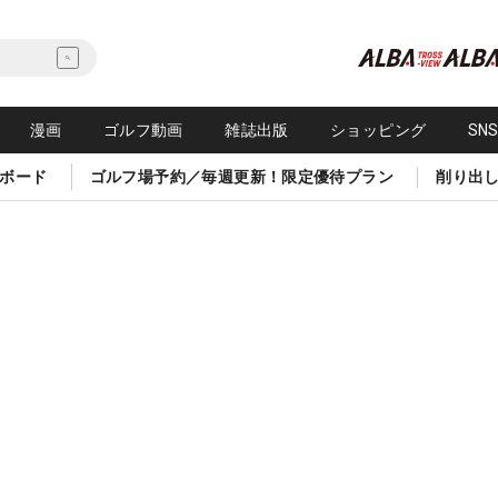
漫画
ゴルフ動画
雑誌出版
ショッピング
SN
ボード
ゴルフ場予約／毎週更新！限定優待プラン
削り出