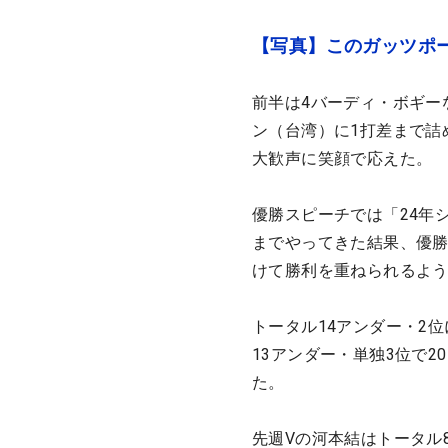
【写真】このガッツポ
前半は4バーディ・ボギー
ン（台湾）に1打差まで詰
大歓声に笑顔で応えた。
優勝スピーチでは「24年
までやってきた結果、優
けて勝利を重ねられるよ
トータル14アンダー・2
13アンダー・単独3位で2
た。
先週Vの河本結はトータル