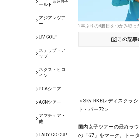
欧州男子
ールド
アジアンツア
ー
2年ぶりの4勝目をつかみ取っ
LIV GOLF
この記事
ステップ・ア
ップ
ネクストヒロ
イン
PGAシニア
＜Sky RKBレディスク
ACNツアー
ド・パー72＞
アマチュア・
他
国内女子ツアーの最終ラウ
LADY GO CUP
の「67」をマーク。トー