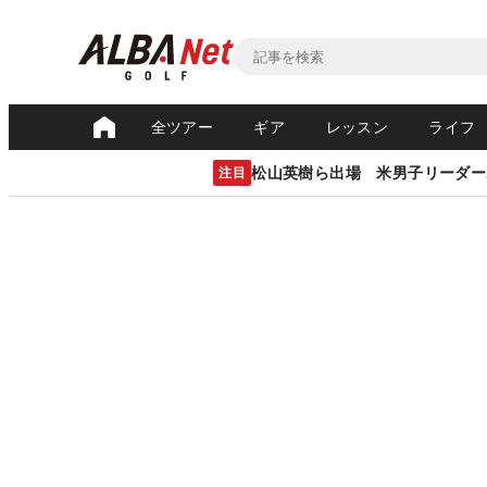
全ツアー
ギア
レッスン
ライフ
松山英樹ら出場 米男子リーダー
注目