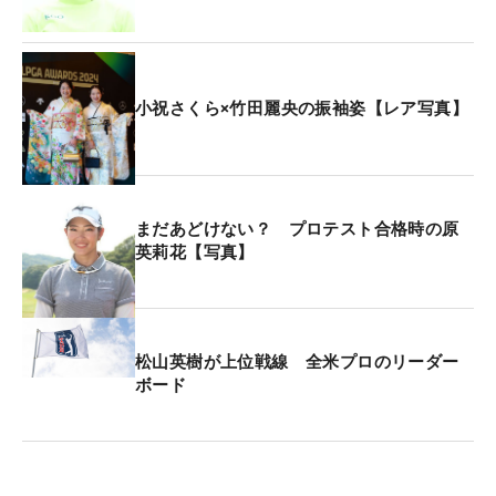
位タイに山下とイン・ルオニン（中国）が続いてい
る。
今大会の賞金総額は200万ドル（約3億1500万
小祝さくら×竹田麗央の振袖姿【レア写真】
円）。優勝者には30万ドル（約4700万円）が贈ら
れる。
まだあどけない？ プロテスト合格時の原
英莉花【写真】
松山英樹が上位戦線 全米プロのリーダー
ボード