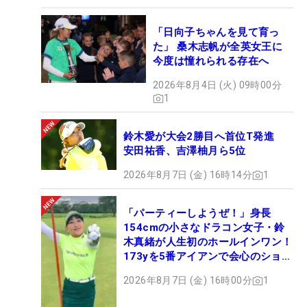
「日向子ちゃんを見て育っ
た」 桑木志帆が全英女王に
今度は憧れられる存在へ
2026年8月4日 (火) 09時00分
1
鈴木愛が大会2勝目へ首位T発進
安田祐香、吉澤柚月ら5位
2026年8月7日 (金) 16時14分
1
「パーティーしようぜ！」身長
154cmの小さなドラコン女子・鈴
木真緒が人生初のホールインワン！
173yを5番アイアンで会心のショッ
ト
2026年8月7日 (金) 16時00分
1