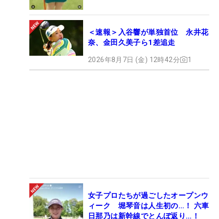
＜速報＞入谷響が単独首位 永井花
奈、金田久美子ら1差追走
2026年8月7日 (金) 12時42分
1
女子プロたちが過ごしたオープンウ
ィーク 堀琴音は人生初の…！ 六車
日那乃は新幹線でとんぼ返り…！