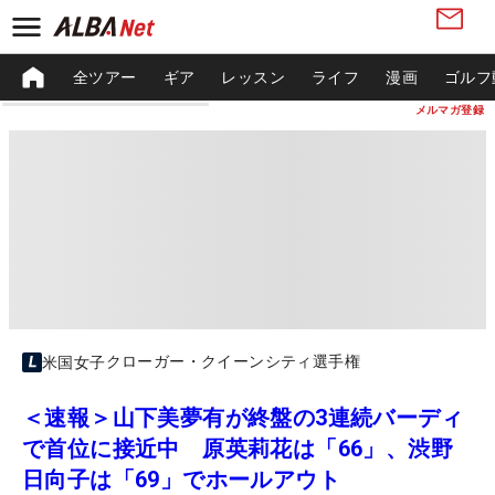
全ツアー
ギア
レッスン
ライフ
漫画
ゴルフ
メルマガ登録
クローガー・クイーンシティ選手権
米国女子
＜速報＞山下美夢有が終盤の3連続バーディ
で首位に接近中 原英莉花は「66」、渋野
日向子は「69」でホールアウト