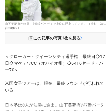
山下美夢有が終盤、3連続バーディで上位に浮上している。 （撮影：Gett
yImages）
この記事の写真
1
枚を見る
＜クローガー・クイーンシティ選手権 最終日◇17
日◇マケテワCC（オハイオ州）◇6416ヤード・パ
ー70＞
米国女子ツアーは、現在、最終ラウンドが行われて
いる。
日本勢は8人が決勝に進出。山下美夢有が7番パー5