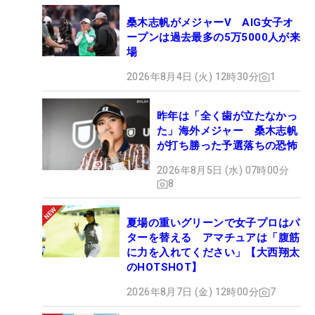
桑木志帆がメジャーV AIG女子オ
ープンは過去最多の5万5000人が来
場
2026年8月4日 (火) 12時30分
1
昨年は「全く歯が立たなかっ
た」海外メジャー 桑木志帆
が打ち勝った予選落ちの恐怖
2026年8月5日 (水) 07時00分
8
夏場の重いグリーンで女子プロはパ
ターを替える アマチュアは「腹筋
に力を入れてください」【大西翔太
のHOTSHOT】
2026年8月7日 (金) 12時00分
7