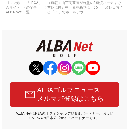
ゴルフ総
「LPGA」
＜速報＞山下美夢有が終盤の3連続バーディで
合サイト
の記事一
首位に接近中 原英莉花は「66」、渋野日向子
ALBA Net
覧
は「69」でホールアウト
ALBAゴルフニュース
メルマガ登録はこちら
ALBA NetはR&Aのオフィシャルデジタルパートナー、および
USLPGAの日本公式サイトパートナーです。