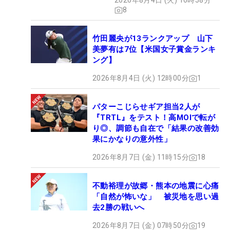
2026年8月4日 (火) 16時58分
8
竹田麗央が13ランクアップ 山下
美夢有は7位【米国女子賞金ランキ
ング】
2026年8月4日 (火) 12時00分
1
パターこじらせギア担当2人が
『TRTL』をテスト！高MOIで転が
り◎、調節も自在で「結果の改善効
果にかなりの意外性」
2026年8月7日 (金) 11時15分
18
不動裕理が故郷・熊本の地震に心痛
「自然が怖いな」 被災地を思い過
去2勝の戦いへ
2026年8月7日 (金) 07時50分
19