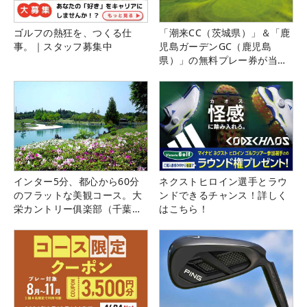
ゴルフの熱狂を、つくる仕
「潮来CC（茨城県）」＆「鹿
事。｜スタッフ募集中
児島ガーデンGC（鹿児島
県）」の無料プレー券が当た
る！！
インター5分、都心から60分
ネクストヒロイン選手とラウ
のフラットな美観コース。大
ンドできるチャンス！詳しく
栄カントリー俱楽部（千葉
はこちら！
県）