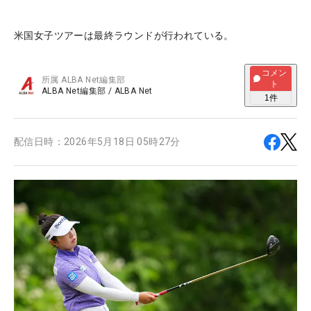
米国女子ツアーは最終ラウンドが行われている。
コメン
所属
ALBA Net編集部
ト
ALBA Net編集部
/
ALBA Net
1
件
配信日時：
2026年5月18日 05時27分