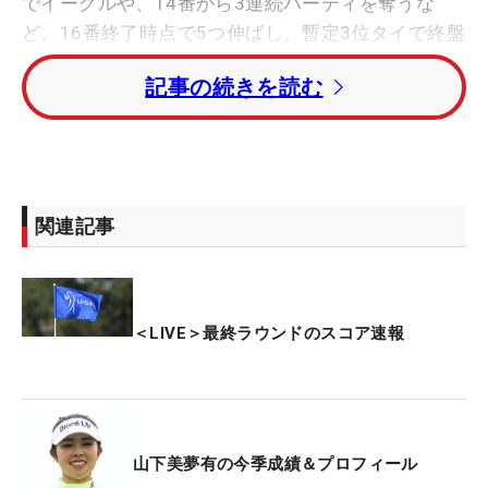
でイーグルや、14番から3連続バーディを奪うな
ど、16番終了時点で5つ伸ばし、暫定3位タイで終盤
に入っている。トータル8アンダーは首位と4打差と
記事の続きを読む
いう状況だ。竹田麗央は14番終了時点で1つ落と
し、トータル4アンダーでプレーしている。
その他はすでに競技が終了。原英莉花が6バーデ
ィ・2ボギーの「66」で回り、トータル3アンダーで
関連記事
フィニッシュ。西郷真央も2つ伸ばし、トータル1ア
ンダーで競技を終えた。吉田優利はトータルイーブ
ンパー。前日「74」と苦しんだ渋野日向子は4バー
ディ・3ボギーの「69」で、畑岡奈紗と並ぶトータ
＜LIVE＞最終ラウンドのスコア速報
ル2オーバーで4日間を終えた。「68」の櫻井心那が
トータル3オーバーまで伸ばしている。
現在の首位はトータル12アンダーのロティ・ウォー
山下美夢有の今季成績＆プロフィール
ド(イングランド)。1打差にユ・ヘラン（韓国）、3