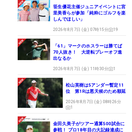
笹生優花主催ジュニアイベントに宮
里美香らが参加「純粋にゴルフを楽
しんでほしい」
2026年8月7日 (金) 07時15分
19
「61」マークのホスラーは勝てば
70人抜き！ 大逆転プレーオフ進
出なるか
2026年8月7日 (金) 11時30分
1
松山英樹は5アンダー暫定11
位 第1Rは悪天候のため順延
2026年8月7日 (金) 08時26分
1
金田久美子がツアー通算500試合に
参戦！ プロ18年目の大記録達成に