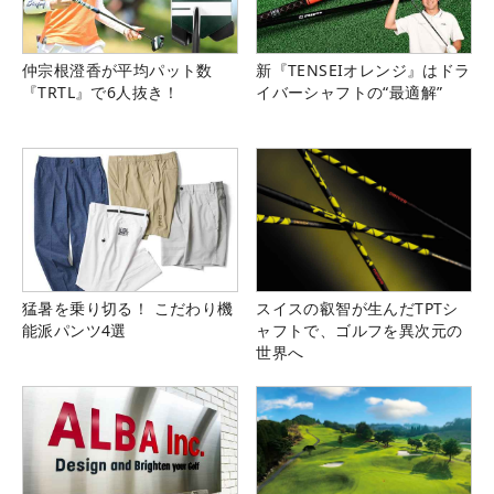
仲宗根澄香が平均パット数
新『TENSEIオレンジ』はドラ
『TRTL』で6人抜き！
イバーシャフトの“最適解”
猛暑を乗り切る！ こだわり機
スイスの叡智が生んだTPTシ
能派パンツ4選
ャフトで、ゴルフを異次元の
世界へ