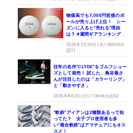
物価高でも7,000円前後のボ
ールが売り上げ上位！ シー
ズンに入ると“売れる”理由
は？ #週間ギアランキング
2026年7月29日 (水) 18時00分
11
往年の名作“CLYDE”をゴルフシュー
ズとして発売！ 試した、鳥谷敬さ
んが注目したのは「カラーリング」
と「動きやすさ」
2026年8月2日 (日) 11時46分
52
“軟鉄”アイアンは2種類あるって知
ってた？ 女子プロ使用者も多
い“複合軟鉄”はアマチュアにもオス
スメ！