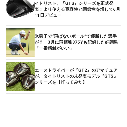
イトリスト、『GTS』シリーズを正式発
表！より使える寛容性と調節性を増して6月
11日デビュー
米男子で“飛ばないボール”で優勝した選手
が？ 3月に飛距離375Yも記録した好調男
「一番感触がいい」
エースドライバーが『GT2』のアマチュア
が、タイトリストの未発表モデル『GTS』
シリーズを【打ってみた】