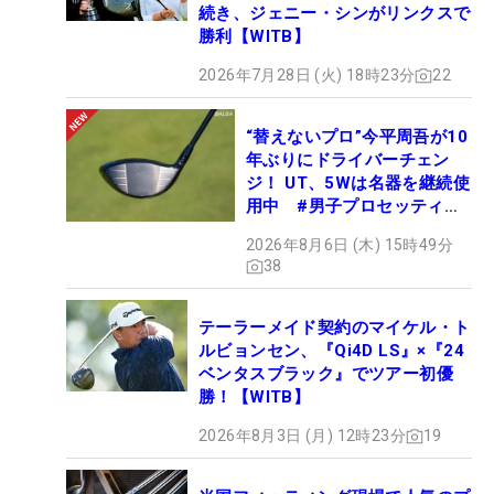
続き、ジェニー・シンがリンクスで
勝利【WITB】
2026年7月28日 (火) 18時23分
22
“替えないプロ”今平周吾が10
年ぶりにドライバーチェン
ジ！ UT、5Wは名器を継続使
用中 #男子プロセッティン
グ
2026年8月6日 (木) 15時49分
38
テーラーメイド契約のマイケル・ト
ルビョンセン、『Qi4D LS』×『24
ベンタスブラック』でツアー初優
勝！【WITB】
2026年8月3日 (月) 12時23分
19