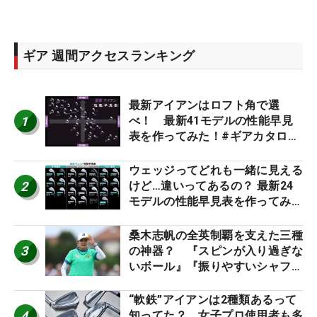
ギア 週間アクセスランキング
最新アイアンはロフト角で選
1
べ！ 最新41モデルの性能早見
表を作ってみた！#ギアカタログ
2026
ウェッジってどれも一緒に見える
2
けど…違いってあるの？ 最新24
モデルの性能早見表を作ってみ
た #ギアカタログ2026
桑木志帆の全英制覇を支えた三種
3
の神器？ 『スピンが入り過ぎな
いボール』『振りやすいシャフ
ト』『真っすぐ飛ぶドライバ
ー』 #女子プロセッティング
“軟鉄”アイアンは2種類あるって
4
知ってた？ 女子プロ使用者も多