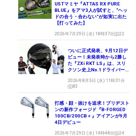
USTマミヤ『ATTAS RX PURE
BLUE』をアマ3人が試すと、“ヘッ
ドの合う・合わない”が如実に出た
【打ってみた】
2026年7月29日 (水) 18時37分
22
ついに正式発表、9月12日デ
ビュー！未発表時から2勝し
た『ZXi RKT LS』は、スリ
クソン史上No.1ドライバー!?
【打ってみた】
2026年8月5日 (水) 11時31分
83
打感・顔・抜けを追求！ブリヂスト
ンの新作フォージド『B-FORGED
100CB/200CB＋』アイアンが9月
4日デビュー
2026年7月29日 (水) 14時48分
24