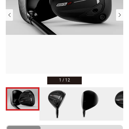
1
/
12