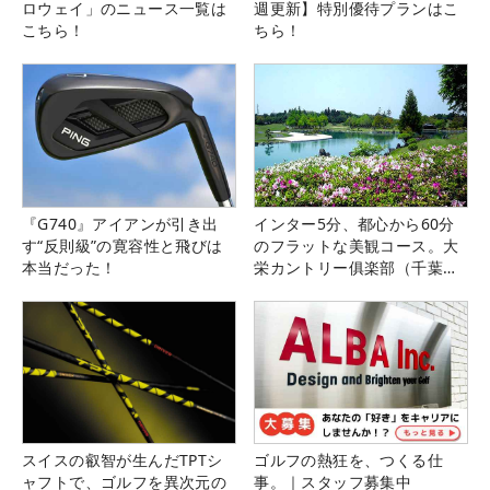
ロウェイ」のニュース一覧は
週更新】特別優待プランはこ
こちら！
ちら！
『G740』アイアンが引き出
インター5分、都心から60分
す“反則級”の寛容性と飛びは
のフラットな美観コース。大
本当だった！
栄カントリー俱楽部（千葉
県）
スイスの叡智が生んだTPTシ
ゴルフの熱狂を、つくる仕
ャフトで、ゴルフを異次元の
事。｜スタッフ募集中