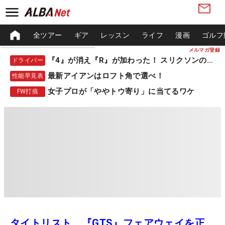
全ツアー
ギア
レッスン
ライフ
漫画
ゴルフ
メルマガ登録
『4』が消え『R』が加わった！ スリクソンの新作
ドライバー
最新アイアンはロフト角で選べ！
性能早見表
女子プロが「ややトウ寄り」に当てるワケ
FW打痕
タイトリスト、『GTS』フェアウェイを正