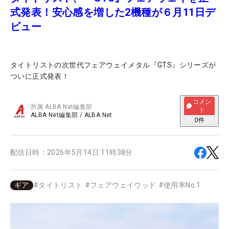
式発表！安心感を増した2機種が６月11日デ
ビュー
タイトリストの次世代フェアウェイメタル『GTS』シリーズが
ついに正式発表！
コメン
所属
ALBA Net編集部
ト
ALBA Net編集部
/
ALBA Net
0
件
配信日時：
2026年5月14日 11時38分
ギア
#
タイトリスト
#
フェアウェイウッド
#
使用率No.1