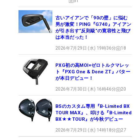
51
古いアイアンで「90の壁」に悩む
男が激変！PING『G740』アイアン
が引き出す“反則級”の寛容性と飛び
は本当だった！
2026年7月29日 (水) 19時36分
18
PXG初の高MOI×ゼロトルクマレッ
ト『PXG One & Done ZT』パター
が本日デビュー！
2026年7月30日 (木) 16時46分
20
BSのカスタム専用『B-Limited BX
TOUR MAX』、叩ける『B-Limited
BX★★TOUR』が今秋デビュー
2026年7月29日 (水) 14時18分
27