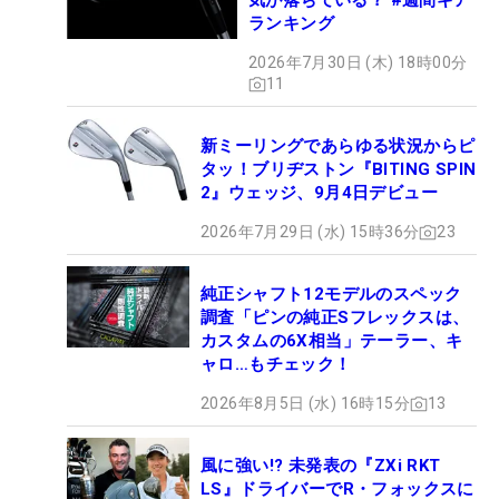
気が落ちている？ #週間ギア
ランキング
2026年7月30日 (木) 18時00分
11
新ミーリングであらゆる状況からピ
タッ！ブリヂストン『BITING SPIN
2』ウェッジ、9月4日デビュー
2026年7月29日 (水) 15時36分
23
純正シャフト12モデルのスペック
調査「ピンの純正Sフレックスは、
カスタムの6X相当」テーラー、キ
ャロ…もチェック！
2026年8月5日 (水) 16時15分
13
風に強い!? 未発表の『ZXi RKT
LS』ドライバーでR・フォックスに