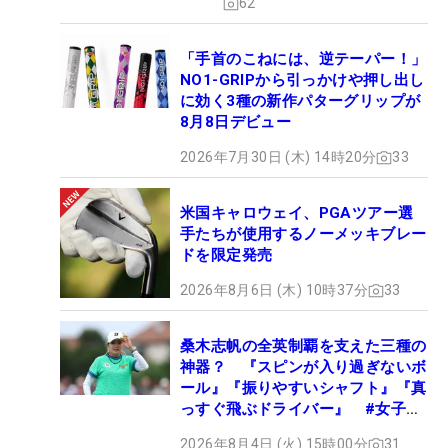
62
「手首のこねには、逆テーパー！」
NO1-GRIPから引っかけや押し出し
に効く3種の新作パターグリップが
8月8日デビュー
2026年7月30日 (木) 14時20分
33
米国キャロウェイ、PGAツアー選
手たちが使用するノーメッキブレー
ドを限定発売
2026年8月6日 (木) 10時37分
33
桑木志帆の全英制覇を支えた三種の
神器？ 『スピンが入り過ぎないボ
ール』『振りやすいシャフト』『真
っすぐ飛ぶドライバー』 #女子プ
ロセッティング
2026年8月4日 (火) 15時00分
31