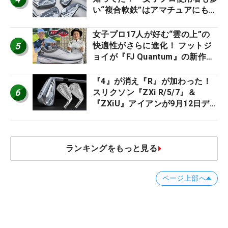
い“複合軟鉄”はアマチュアにもオ
ススメ！
女子プロ17人が好む“雲の上”の
5
快適性がさらに進化！ フットジ
ョイが『FJ Quantum』の新作を
発表、8月7日デビュー
『4』が消え『R』が加わった！
6
スリクソン『ZXi R/5/7』＆
『ZXiU』アイアンが9月12日デ
ビュー
ランキングをもっと見る
ページ上部へ