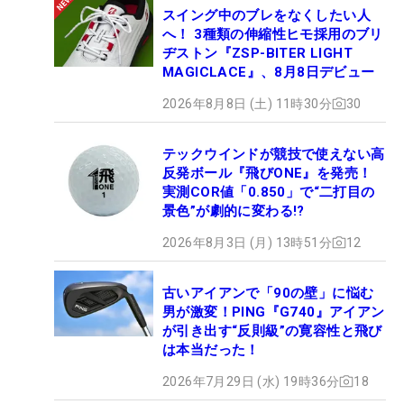
スイング中のブレをなくしたい人
へ！ 3種類の伸縮性ヒモ採用のブリ
ヂストン『ZSP-BITER LIGHT
MAGICLACE』、8月8日デビュー
2026年8月8日 (土) 11時30分
30
テックウインドが競技で使えない高
反発ボール『飛びONE』を発売！
実測COR値「0.850」で“二打目の
景色”が劇的に変わる!?
2026年8月3日 (月) 13時51分
12
古いアイアンで「90の壁」に悩む
男が激変！PING『G740』アイアン
が引き出す“反則級”の寛容性と飛び
は本当だった！
2026年7月29日 (水) 19時36分
18