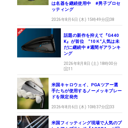
は名器を継続使用中 #男子プロセ
ッティング
2026年8月6日 (木) 15時49分
38
話題の新作を抑えて『G440
K』が首位 “10Ｋ”人気は未
だに継続中 #週間ギアランキ
ング
2026年8月8日 (土) 18時00分
11
米国キャロウェイ、PGAツアー選
手たちが使用するノーメッキブレー
ドを限定発売
2026年8月6日 (木) 10時37分
33
米国フィッティング現場で人気のプ