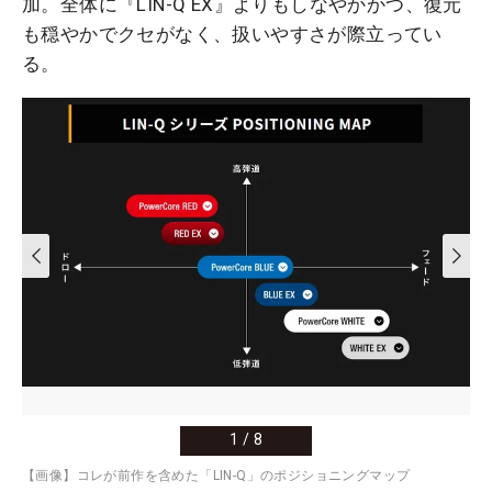
加。全体に『LIN-Q EX』よりもしなやかかつ、復元
も穏やかでクセがなく、扱いやすさが際立ってい
る。
1
/
8
【画像】コレが前作を含めた「LIN-Q」のポジショニングマップ