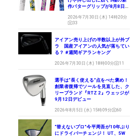
作パターグリップが8月8日デ
ビュー
2026年7月30日 (木) 14時20分
33
アイアン売り上げの半数以上が外ブ
ラ 国産アイアンの人気が落ちてい
る？ #週間ギアランキング
2026年7月30日 (木) 18時00分
11
選手は“長く使える”点をべた褒め！
創業者復帰でソールを見直した、ク
リーブランド『RTZ 2』ウェッジが
9月12日デビュー
2026年8月5日 (水) 15時09分
60
“替えないプロ”今平周吾が10年ぶり
にドライバーチェンジ！ UT、5W