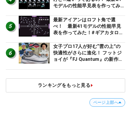
モデルの性能早見表を作ってみ
た #ギアカタログ2026
最新アイアンはロフト角で選
5
べ！ 最新41モデルの性能早見
表を作ってみた！#ギアカタログ
2026
女子プロ17人が好む“雲の上”の
6
快適性がさらに進化！ フットジ
ョイが『FJ Quantum』の新作を
発表、8月7日デビュー
ランキングをもっと見る
ページ上部へ