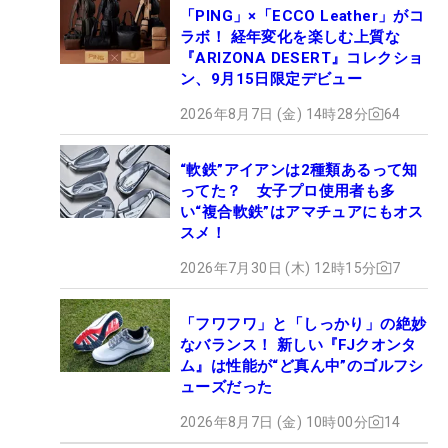
「PING」×「ECCO Leather」がコ
ラボ！ 経年変化を楽しむ上質な
『ARIZONA DESERT』コレクショ
ン、9月15日限定デビュー
2026年8月7日 (金) 14時28分
64
“軟鉄”アイアンは2種類あるって知
ってた？ 女子プロ使用者も多
い“複合軟鉄”はアマチュアにもオス
スメ！
2026年7月30日 (木) 12時15分
7
「フワフワ」と「しっかり」の絶妙
なバランス！ 新しい『FJクオンタ
ム』は性能が“ど真ん中”のゴルフシ
ューズだった
2026年8月7日 (金) 10時00分
14