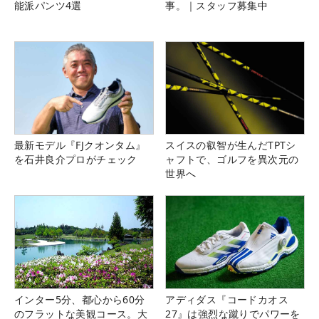
能派パンツ4選
事。｜スタッフ募集中
最新モデル『FJクオンタム』
スイスの叡智が生んだTPTシ
を石井良介プロがチェック
ャフトで、ゴルフを異次元の
世界へ
インター5分、都心から60分
アディダス『コードカオス
のフラットな美観コース。大
27』は強烈な蹴りでパワーを