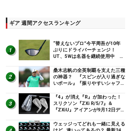
ギア 週間アクセスランキング
“替えないプロ”今平周吾が10年
1
ぶりにドライバーチェンジ！
UT、5Wは名器を継続使用中 #
男子プロセッティング
桑木志帆の全英制覇を支えた三種
2
の神器？ 『スピンが入り過ぎな
いボール』『振りやすいシャフ
ト』『真っすぐ飛ぶドライバ
ー』 #女子プロセッティング
『4』が消え『R』が加わった！
3
スリクソン『ZXi R/5/7』＆
『ZXiU』アイアンが9月12日デ
ビュー
ウェッジってどれも一緒に見える
4
けど…違いってあるの？ 最新24