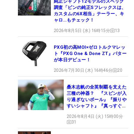
純正シャフト12モデルのスペック
調査「ピンの純正Sフレックスは、
カスタムの6X相当」テーラー、キ
ャロ…もチェック！
2026年8月5日 (水) 16時15分
13
PXG初の高MOI×ゼロトルクマレッ
ト『PXG One & Done ZT』パター
が本日デビュー！
2026年7月30日 (木) 16時46分
20
桑木志帆の全英制覇を支えた
三種の神器？ 『スピンが入
り過ぎないボール』『振りや
すいシャフト』『真っすぐ飛
ぶドライバー』 #女子プロ
2026年8月4日 (火) 15時00分
セッティング
31