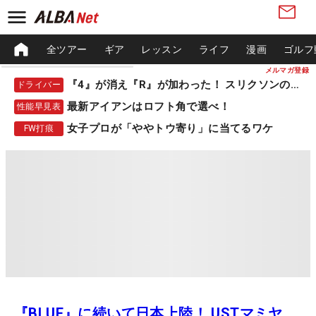
全ツアー
ギア
レッスン
ライフ
漫画
ゴルフ
メルマガ登録
『4』が消え『R』が加わった！ スリクソンの新作
ドライバー
最新アイアンはロフト角で選べ！
性能早見表
女子プロが「ややトウ寄り」に当てるワケ
FW打痕
『BLUE』に続いて日本上陸！ USTマミヤ