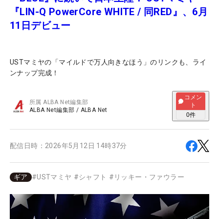
『LIN-Q PowerCore WHITE / 同RED』、6月
11日デビュー
USTマミヤの「マイルドで万人向きなほう」のリンクも、ライ
ンナップ完成！
コメン
所属
ALBA Net編集部
ト
ALBA Net編集部
/
ALBA Net
0
件
配信日時：
2026年5月12日 14時37分
ギア
#
USTマミヤ
#
シャフト
#
リッキー・ファウラー