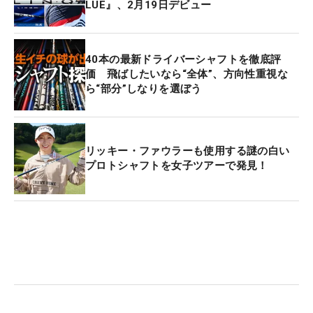
LUE』、2月19日デビュー
40本の最新ドライバーシャフトを徹底評
価 飛ばしたいなら“全体”、方向性重視な
ら“部分”しなりを選ぼう
リッキー・ファウラーも使用する謎の白い
プロトシャフトを女子ツアーで発見！