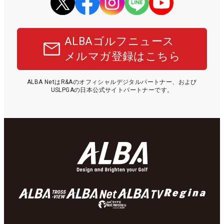
ALBAゴルフニュース
メルマガ登録はこちら
ALBA NetはR&Aのオフィシャルデジタルパートナー、および
USLPGAの日本公式サイトパートナーです。