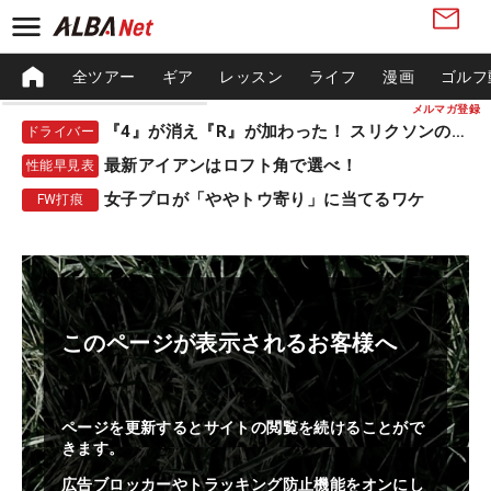
全ツアー
ギア
レッスン
ライフ
漫画
ゴルフ
メルマガ登録
『4』が消え『R』が加わった！ スリクソンの新作
ドライバー
最新アイアンはロフト角で選べ！
性能早見表
女子プロが「ややトウ寄り」に当てるワケ
FW打痕
このページが表示されるお客様へ
ページを更新するとサイトの閲覧を続けることがで
きます。
広告ブロッカーやトラッキング防止機能をオンにし