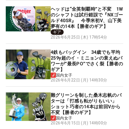
ヘッドは“全英制覇時”と不変 1W
のシャフトは試行錯誤で『NXゴー
ルド40SR』 今季米初V、山下美
夢有の14本【勝者のギア】
ギア
2026年6月25日 (木) 17時54分
4鉄もバッグイン 34歳でも平均
259y超のイ・ミニョンの衰えぬパ
ワーが”最長PO”でさく裂【勝者の
ギア】
国内女子
2026年6月22日 (月) 14時30分
難グリーンを制した桑木志帆のパ
ターは「打感も転がりもいい」
ショット巧者の14本は前回Vから
不変【勝者のギア】
国内女子
2026年6月15日 (月) 14時00分