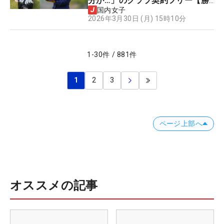
分が…」のクラブ契約フリー【勝
者のギア】
国内女子
2026年3月30日 (月) 15時10分
1
-
30
件
/
881
件
1
2
3
ページ上部へ
オススメの記事