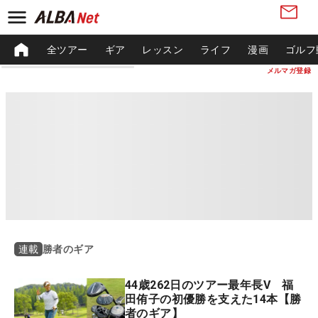
全ツアー
ギア
レッスン
ライフ
漫画
ゴルフ
メルマガ登録
勝者のギア
連載
44歳262日のツアー最年長V 福
田侑子の初優勝を支えた14本【勝
者のギア】