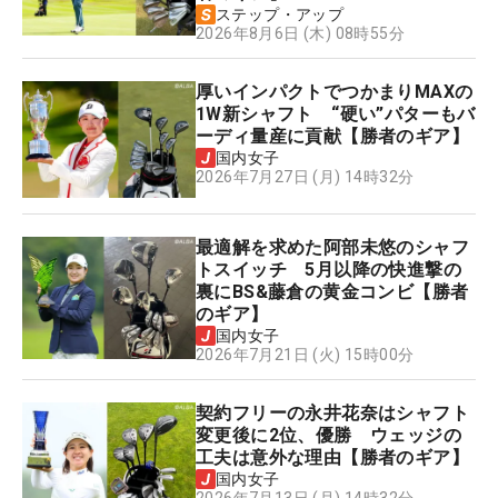
ステップ・アップ
2026年8月6日 (木) 08時55分
厚いインパクトでつかまりMAXの
1W新シャフト “硬い”パターもバ
ーディ量産に貢献【勝者のギア】
国内女子
2026年7月27日 (月) 14時32分
最適解を求めた阿部未悠のシャフ
トスイッチ 5月以降の快進撃の
裏にBS&藤倉の黄金コンビ【勝者
のギア】
国内女子
2026年7月21日 (火) 15時00分
契約フリーの永井花奈はシャフト
変更後に2位、優勝 ウェッジの
工夫は意外な理由【勝者のギア】
国内女子