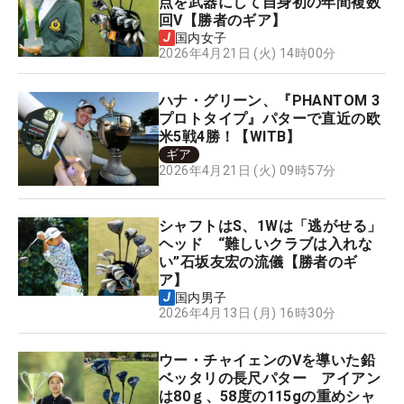
点を武器にして自身初の年間複数
回V【勝者のギア】
国内女子
2026年4月21日 (火) 14時00分
ハナ・グリーン、『PHANTOM 3
プロトタイプ』パターで直近の欧
米5戦4勝！【WITB】
ギア
2026年4月21日 (火) 09時57分
シャフトはS、1Wは「逃がせる」
ヘッド “難しいクラブは入れな
い”石坂友宏の流儀【勝者のギ
ア】
国内男子
2026年4月13日 (月) 16時30分
ウー・チャイェンのVを導いた鉛
ベッタリの長尺パター アイアン
は80ｇ、58度の115gの重めシャ