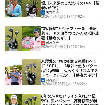
堀川未来夢のこだわりの14本【勝
者のギア】
国内男子
2026年5月4日 (月) 14時02分
“3W解禁”とシャフト一新 菅沼
菜々、ギア改革でつかんだ浜野連
覇【勝者のギア】
国内女子
2026年5月4日 (月) 12時15分
米澤蓮の1Wは軽量＆深重心ヘッ
ド「GT1」 2年以上使うパター
は10g増量「ゆっくりリズムでス
トロークが安定」【勝者のギア】
国内男子
2026年4月28日 (火) 15時22分
6年欠かさないライン入れと”緊
張”に強いパター 髙橋彩華が弱