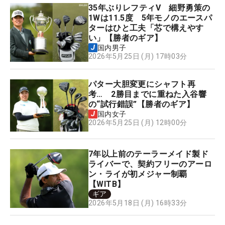
35年ぶりレフティV 細野勇策の
1Wは11.5度 5年モノのエースパ
ターはひと工夫「芯で構えやす
い」【勝者のギア】
国内男子
2026年5月25日 (月) 17時03分
パター大胆変更にシャフト再
考… 2勝目までに重ねた入谷響
の“試行錯誤”【勝者のギア】
国内女子
2026年5月25日 (月) 12時00分
7年以上前のテーラーメイド製ド
ライバーで、契約フリーのアーロ
ン・ライが初メジャー制覇
【WITB】
ギア
2026年5月18日 (月) 16時33分