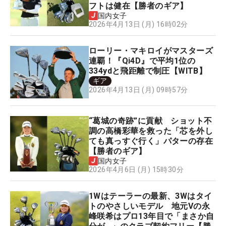
フトは健在【勝者のギア】
国内女子
2026年4月13日 (月) 16時02分
ローリー・マキロイがマスターズ
連覇！『Qi4D』で平均1位の
334ydと飛距離で制圧【WITB】
ギア
2026年4月13日 (月) 09時57分
“葛城の奇跡”に貢献 ショット不
調の高橋彩華を救った「芯を外し
ても真っすぐ行く」パターの存在
【勝者のギア】
国内女子
2026年4月6日 (月) 15時30分
1Wはテーラーの最新、3Wはタイ
トのやさしいモデル 地元Vの永
峰咲希はプロ13年目で「まさか自