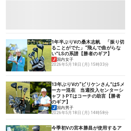
1年半ぶりVの桑木志帆 「振り切
ることがでた」“飛んで曲がらな
い”LSの系譜【勝者のギア】
国内女子
2026年5月18日 (月) 15時33分
13年ぶりVの“ビリケンさん”は5メ
ーカー混在 当週投入センターシ
ャフトPTはコーチの助言【勝者
のギア】
国内男子
2026年5月18日 (月) 14時58分
今季初Vの宮本勝昌が使用するア