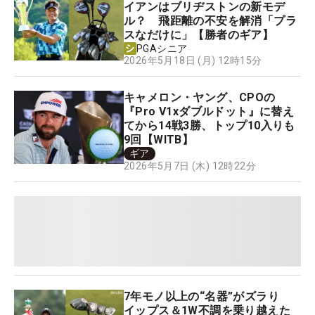
イアンはブリヂストンの新モデ
ル？ 飛距離の不安を解消「プラ
スなだけに」【勝者のギア】
PGAシニア
2026年5月18日 (月) 12時15分
キャメロン・ヤング、CPOの
『Pro V1xダブルドット』に替え
てから14戦3勝、トップ10入りも
9回【WITB】
ギア
2026年5月7日 (木) 12時22分
7年モノ以上の“名器”がズラり
イップス＆1W不調を乗り越えた