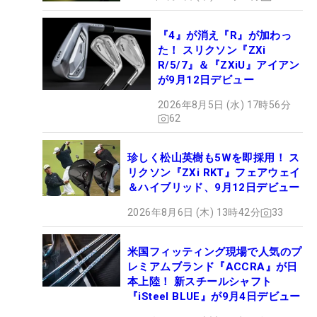
『4』が消え『R』が加わっ
た！ スリクソン『ZXi
R/5/7』＆『ZXiU』アイアン
が9月12日デビュー
2026年8月5日 (水) 17時56分
62
珍しく松山英樹も5Wを即採用！ ス
リクソン『ZXi RKT』フェアウェイ
＆ハイブリッド、9月12日デビュー
2026年8月6日 (木) 13時42分
33
米国フィッティング現場で人気のプ
レミアムブランド『ACCRA』が日
本上陸！ 新スチールシャフト
『iSteel BLUE』が9月4日デビュー