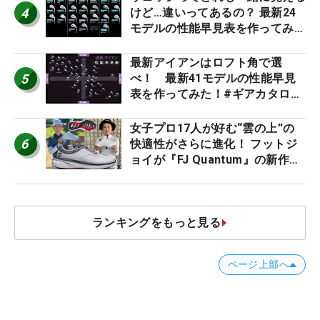
4
けど…違いってあるの？ 最新24
モデルの性能早見表を作ってみ
た #ギアカタログ2026
最新アイアンはロフト角で選
5
べ！ 最新41モデルの性能早見
表を作ってみた！#ギアカタログ
2026
女子プロ17人が好む“雲の上”の
6
快適性がさらに進化！ フットジ
ョイが『FJ Quantum』の新作を
発表、8月7日デビュー
ランキングをもっと見る
ページ上部へ