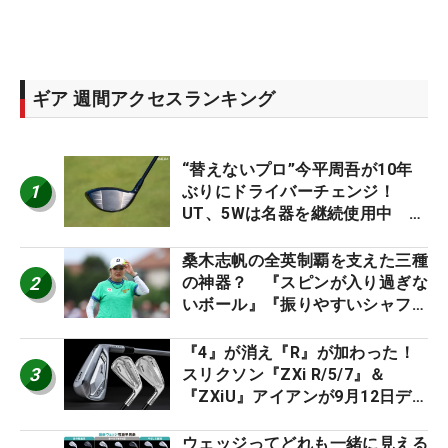
ギア 週間アクセスランキング
“替えないプロ”今平周吾が10年
1
ぶりにドライバーチェンジ！
UT、5Wは名器を継続使用中 #
男子プロセッティング
桑木志帆の全英制覇を支えた三種
2
の神器？ 『スピンが入り過ぎな
いボール』『振りやすいシャフ
ト』『真っすぐ飛ぶドライバ
ー』 #女子プロセッティング
『4』が消え『R』が加わった！
3
スリクソン『ZXi R/5/7』＆
『ZXiU』アイアンが9月12日デ
ビュー
ウェッジってどれも一緒に見える