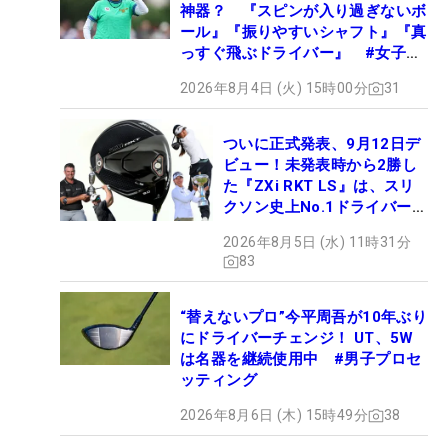
神器？ 『スピンが入り過ぎないボ
ール』『振りやすいシャフト』『真
っすぐ飛ぶドライバー』 #女子プ
ロセッティング
2026年8月4日 (火) 15時00分
31
ついに正式発表、9月12日デ
ビュー！未発表時から2勝し
た『ZXi RKT LS』は、スリ
クソン史上No.1ドライバー!?
【打ってみた】
2026年8月5日 (水) 11時31分
83
“替えないプロ”今平周吾が10年ぶり
にドライバーチェンジ！ UT、5W
は名器を継続使用中 #男子プロセ
ッティング
2026年8月6日 (木) 15時49分
38