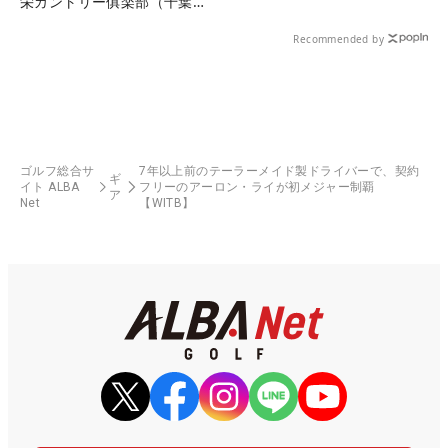
栄カントリー俱楽部（千葉
県）
Recommended by
ゴルフ総合サ
7年以上前のテーラーメイド製ドライバーで、契約
ギ
イト ALBA
フリーのアーロン・ライが初メジャー制覇
ア
Net
【WITB】