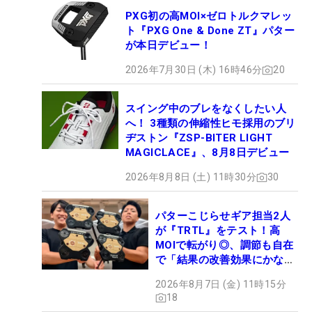
PXG初の高MOI×ゼロトルクマレッ
ト『PXG One & Done ZT』パター
が本日デビュー！
2026年7月30日 (木) 16時46分
20
スイング中のブレをなくしたい人
へ！ 3種類の伸縮性ヒモ採用のブリ
ヂストン『ZSP-BITER LIGHT
MAGICLACE』、8月8日デビュー
2026年8月8日 (土) 11時30分
30
パターこじらせギア担当2人
が『TRTL』をテスト！高
MOIで転がり◎、調節も自在
で「結果の改善効果にかなり
の意外性」
2026年8月7日 (金) 11時15分
18