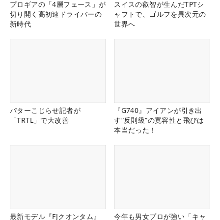
プロギアの「4層フェース」が
スイスの叡智が生んだTPTシ
切り開く高初速ドライバーの
ャフトで、ゴルフを異次元の
新時代
世界へ
パターこじらせ記者が
『G740』アイアンが引き出
「TRTL」で大改善
す“反則級”の寛容性と飛びは
本当だった！
最新モデル『FJクオンタム』
今年も男女プロが強い「キャ