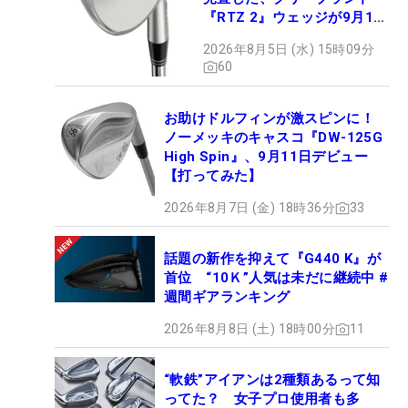
『RTZ 2』ウェッジが9月12
日デビュー
2026年8月5日 (水) 15時09分
60
お助けドルフィンが激スピンに！
ノーメッキのキャスコ『DW-125G
High Spin』、9月11日デビュー
【打ってみた】
2026年8月7日 (金) 18時36分
33
話題の新作を抑えて『G440 K』が
首位 “10Ｋ”人気は未だに継続中 #
週間ギアランキング
2026年8月8日 (土) 18時00分
11
“軟鉄”アイアンは2種類あるって知
ってた？ 女子プロ使用者も多