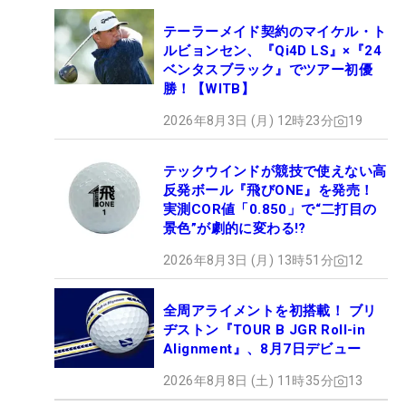
テーラーメイド契約のマイケル・ト
ルビョンセン、『Qi4D LS』×『24
ベンタスブラック』でツアー初優
勝！【WITB】
2026年8月3日 (月) 12時23分
19
テックウインドが競技で使えない高
反発ボール『飛びONE』を発売！
実測COR値「0.850」で“二打目の
景色”が劇的に変わる!?
2026年8月3日 (月) 13時51分
12
全周アライメントを初搭載！ ブリ
ヂストン『TOUR B JGR Roll-in
Alignment』、8月7日デビュー
2026年8月8日 (土) 11時35分
13