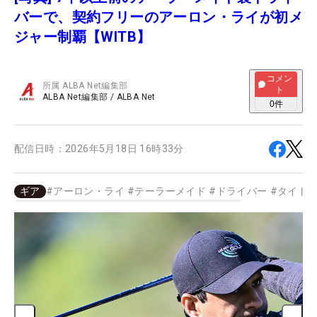
バーで、契約フリーのアーロン・ライが初メ
ジャー制覇【WITB】
コメン
所属
ALBA Net編集部
ト
ALBA Net編集部
/
ALBA Net
0
件
配信日時：
2026年5月18日 16時33分
ギア
#
アーロン・ライ
#
テーラーメイド
#
ドライバー
#
タイト