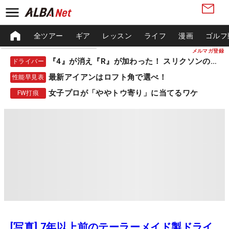
全ツアー
ギア
レッスン
ライフ
漫画
ゴルフ
メルマガ登録
『4』が消え『R』が加わった！ スリクソンの新作
ドライバー
最新アイアンはロフト角で選べ！
性能早見表
女子プロが「ややトウ寄り」に当てるワケ
FW打痕
[写真] 7年以上前のテーラーメイド製ドライ