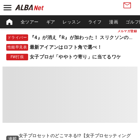
全ツアー
ギア
レッスン
ライフ
漫画
ゴルフ
メルマガ登録
『4』が消え『R』が加わった！ スリクソンの新作
ドライバー
最新アイアンはロフト角で選べ！
性能早見表
女子プロが「ややトウ寄り」に当てるワケ
FW打痕
女子プロセットのどこマネる⁉【女子プロセッティング
連載