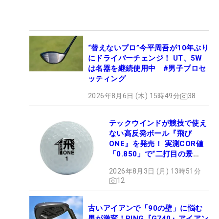
“替えないプロ”今平周吾が10年ぶり
にドライバーチェンジ！ UT、5W
は名器を継続使用中 #男子プロセ
ッティング
2026年8月6日 (木) 15時49分
38
テックウインドが競技で使え
ない高反発ボール『飛び
ONE』を発売！ 実測COR値
「0.850」で“二打目の景
色”が劇的に変わる!?
2026年8月3日 (月) 13時51分
12
古いアイアンで「90の壁」に悩む
男が激変！PING『G740』アイアン