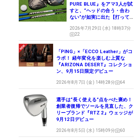
PURE BLUE』をアマ3人が試
すと、“ヘッドの合う・合わ
ない”が如実に出た【打って
みた】
2026年7月29日 (水) 18時37分
22
「PING」×「ECCO Leather」がコ
ラボ！ 経年変化を楽しむ上質な
『ARIZONA DESERT』コレクショ
ン、9月15日限定デビュー
2026年8月7日 (金) 14時28分
64
選手は“長く使える”点をべた褒め！
創業者復帰でソールを見直した、ク
リーブランド『RTZ 2』ウェッジが
9月12日デビュー
2026年8月5日 (水) 15時09分
60