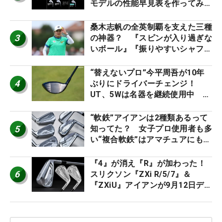
モデルの性能早見表を作ってみ
た #ギアカタログ2026
桑木志帆の全英制覇を支えた三種
3
の神器？ 『スピンが入り過ぎな
いボール』『振りやすいシャフ
ト』『真っすぐ飛ぶドライバ
ー』 #女子プロセッティング
“替えないプロ”今平周吾が10年
4
ぶりにドライバーチェンジ！
UT、5Wは名器を継続使用中 #
男子プロセッティング
“軟鉄”アイアンは2種類あるって
5
知ってた？ 女子プロ使用者も多
い“複合軟鉄”はアマチュアにもオ
ススメ！
『4』が消え『R』が加わった！
6
スリクソン『ZXi R/5/7』＆
『ZXiU』アイアンが9月12日デ
ビュー