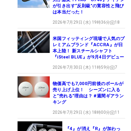
が引き出す“反則級”の寛容性と飛び
は本当だった！
2026年7月29日 (水) 19時36分
18
米国フィッティング現場で人気のプ
レミアムブランド『ACCRA』が日
本上陸！ 新スチールシャフト
『iSteel BLUE』が9月4日デビュー
2026年7月30日 (木) 11時59分
7
物価高でも7,000円前後のボールが
売り上げ上位！ シーズンに入る
と“売れる”理由は？ #週間ギアラン
キング
2026年7月29日 (水) 18時00分
11
『4』が消え『R』が加わっ