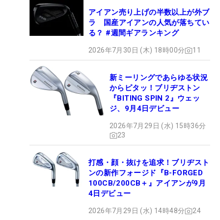
アイアン売り上げの半数以上が外ブ
ラ 国産アイアンの人気が落ちてい
る？ #週間ギアランキング
2026年7月30日 (木) 18時00分
11
新ミーリングであらゆる状況
からピタッ！ブリヂストン
『BITING SPIN 2』ウェッ
ジ、9月4日デビュー
2026年7月29日 (水) 15時36分
23
打感・顔・抜けを追求！ブリヂスト
ンの新作フォージド『B-FORGED
100CB/200CB＋』アイアンが9月
4日デビュー
2026年7月29日 (水) 14時48分
24