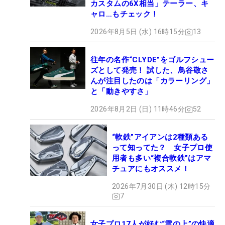
カスタムの6X相当」テーラー、キ
ャロ…もチェック！
2026年8月5日 (水) 16時15分
13
往年の名作“CLYDE”をゴルフシュー
ズとして発売！ 試した、鳥谷敬さ
んが注目したのは「カラーリング」
と「動きやすさ」
2026年8月2日 (日) 11時46分
52
“軟鉄”アイアンは2種類ある
って知ってた？ 女子プロ使
用者も多い“複合軟鉄”はアマ
チュアにもオススメ！
2026年7月30日 (木) 12時15分
7
女子プロ17人が好む“雲の上”の快適