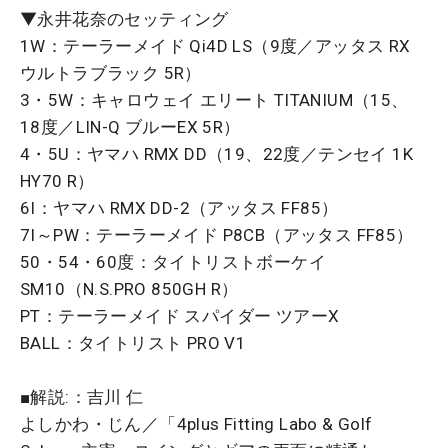
▼永井花奈のセッティング
1W：テーラーメイド Qi4D LS（9度／アッタス RX
ウルトラブラック 5R）
3・5W：キャロウェイ エリート TITANIUM（15、
18度／LIN-Q ブルーEX
5R
）
4・5U：ヤマハ RMX DD（19、22度／
テンセイ 1K
HY70 R
）
6I：ヤマハ RMX DD-2（アッタス FF85）
7I～PW：テーラーメイド P8CB（
アッタス FF85
）
50・54・60度：タイトリストボーケイ
SM10（N.S.PRO 850GH R）
PT：テーラーメイド スパイダー ツアーX
BALL：タイトリスト PRO V1
■解説:：吉川 仁
よしかわ・じん／「4plus Fitting Labo & Golf