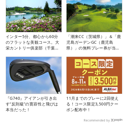
インター5分、都心から60分
「潮来CC（茨城県）」＆「鹿
のフラットな美観コース。大
児島ガーデンGC（鹿児島
栄カントリー俱楽部（千葉
県）」の無料プレー券が当た
県）
る！！
『G740』アイアンが引き出
11月までのプレーに2回使え
す“反則級”の寛容性と飛びは
る！コース限定3,500円クー
本当だった！
ポン配布中！
Recommended by