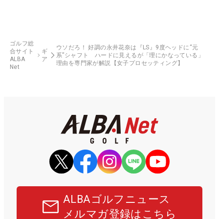
ゴルフ総
ウソだろ！ 好調の永井花奈は『LS』9度ヘッドに“元
合サイト
ギ
系”シャフト ハードに見えるが「理にかなっている」
ALBA
ア
理由を専門家が解説【女子プロセッティング】
Net
ALBAゴルフニュース
メルマガ登録はこちら