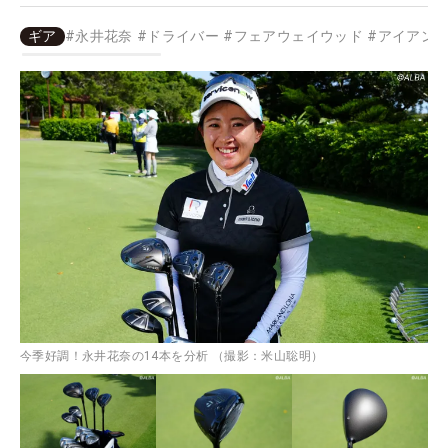
ギア
#
永井花奈
#
ドライバー
#
フェアウェイウッド
#
アイアン
今季好調！永井花奈の14本を分析 （撮影：米山聡明）