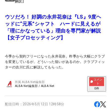
解説】
ウソだろ！ 好調の永井花奈は『LS』9度ヘ
ッドに“元系”シャフト ハードに見えるが
「理にかなっている」理由を専門家が解説
【女子プロセッティング】
今季から契約フリーになった永井花奈。昨季から大幅にクラブ
を変更しているが、どういった狙いがあるのか。クラブフィッ
ターの吉川仁氏に解説してもらった。
コメン
所属
ALBA Net編集部
ト
ALBA Net編集部
/
ALBA Net
0
件
配信日時：
2026年5月12日 12時58分