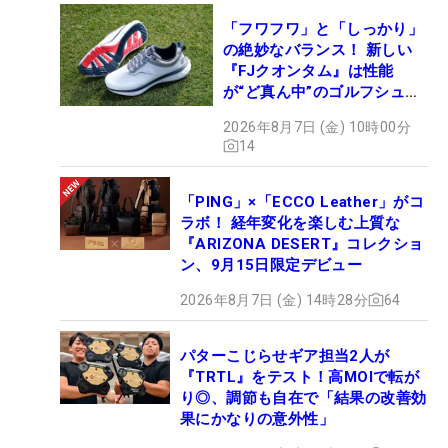
「フワフワ」と「しっかり」
の絶妙なバランス！ 新しい
『FJクオンタム』は性能
が“ど真ん中”のゴルフシュー
ズだった
2026年8月7日 (金) 10時00分
14
「PING」×「ECCO Leather」がコ
ラボ！ 経年変化を楽しむ上質な
『ARIZONA DESERT』コレクショ
ン、9月15日限定デビュー
2026年8月7日 (金) 14時28分
64
パターこじらせギア担当2人が
『TRTL』をテスト！高MOIで転が
り◎、調節も自在で「結果の改善効
果にかなりの意外性」