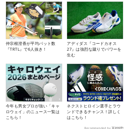
仲宗根澄香が平均パット数
アディダス『コードカオス
『TRTL』で6人抜き！
27』は強烈な蹴りでパワーを
生む
今年も男女プロが強い「キャ
ネクストヒロイン選手とラウ
ロウェイ」のニュース一覧は
ンドできるチャンス！詳しく
こちら！
はこちら！
Recommended by