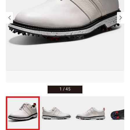
1
/
45