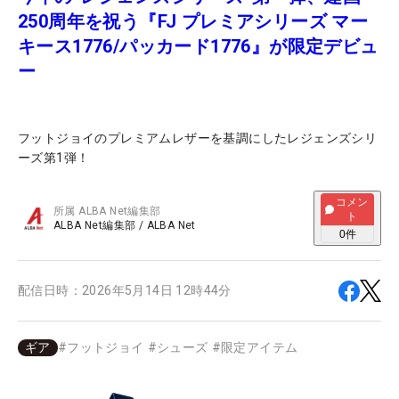
250周年を祝う『FJ プレミアシリーズ マー
キース1776/パッカード1776』が限定デビュ
ー
フットジョイのプレミアムレザーを基調にしたレジェンズシリ
ーズ第1弾！
コメン
所属
ALBA Net編集部
ト
ALBA Net編集部
/
ALBA Net
0
件
配信日時：
2026年5月14日 12時44分
ギア
#
フットジョイ
#
シューズ
#
限定アイテム