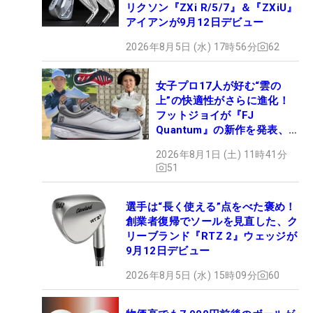
リクソン『ZXi R/5/7』＆『ZXiU』
アイアンが9月12日デビュー
2026年8月5日 (水) 17時56分
62
女子プロ17人が好む“雲の
上”の快適性がさらに進化！
フットジョイが『FJ
Quantum』の新作を発表、8
月7日デビュー
2026年8月1日 (土) 11時41分
51
選手は“長く使える”点をべた褒め！
創業者復帰でソールを見直した、ク
リーブランド『RTZ 2』ウェッジが
9月12日デビュー
2026年8月5日 (水) 15時09分
60