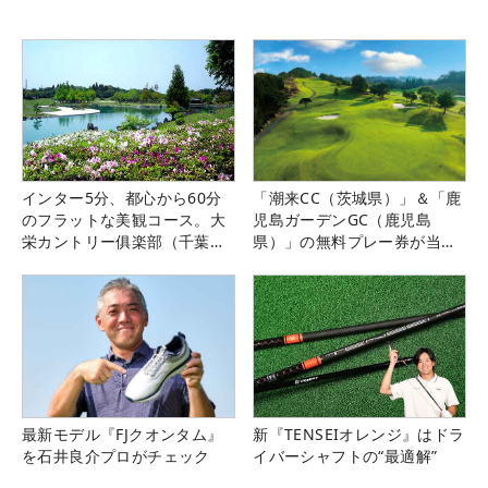
インター5分、都心から60分
「潮来CC（茨城県）」＆「鹿
のフラットな美観コース。大
児島ガーデンGC（鹿児島
栄カントリー俱楽部（千葉
県）」の無料プレー券が当た
県）
る！！
最新モデル『FJクオンタム』
新『TENSEIオレンジ』はドラ
を石井良介プロがチェック
イバーシャフトの“最適解”