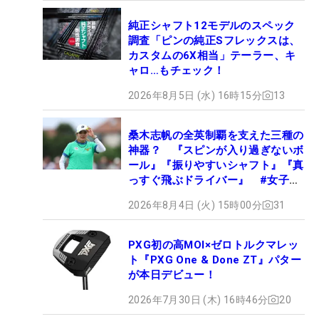
純正シャフト12モデルのスペック
調査「ピンの純正Sフレックスは、
カスタムの6X相当」テーラー、キ
ャロ…もチェック！
2026年8月5日 (水) 16時15分
13
桑木志帆の全英制覇を支えた三種の
神器？ 『スピンが入り過ぎないボ
ール』『振りやすいシャフト』『真
っすぐ飛ぶドライバー』 #女子プ
ロセッティング
2026年8月4日 (火) 15時00分
31
PXG初の高MOI×ゼロトルクマレッ
ト『PXG One & Done ZT』パター
が本日デビュー！
2026年7月30日 (木) 16時46分
20