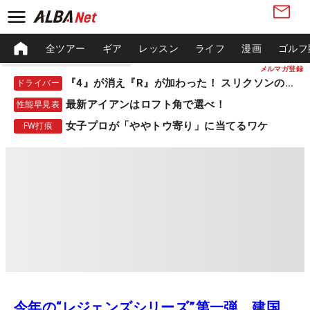
全ツアー
ギア
レッスン
ライフ
漫画
ゴルフ
メルマガ登録
『4』が消え『R』が加わった！ スリクソンの新作
ドライバー
最新アイアンはロフト角で選べ！
性能早見表
女子プロが「ややトウ寄り」に当てるワケ
FW打痕
今年の“レジェンズシリーズ”第一弾、建国