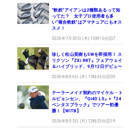
“軟鉄”アイアンは2種類あるって知
ってた？ 女子プロ使用者も多
い“複合軟鉄”はアマチュアにもオス
スメ！
2026年7月30日 (木) 12時15分
7
珍しく松山英樹も5Wを即採用！ ス
リクソン『ZXi RKT』フェアウェイ
＆ハイブリッド、9月12日デビュー
2026年8月6日 (木) 13時42分
33
テーラーメイド契約のマイケル・ト
ルビョンセン、『Qi4D LS』×『24
ベンタスブラック』でツアー初優
勝！【WITB】
2026年8月3日 (月) 12時23分
19