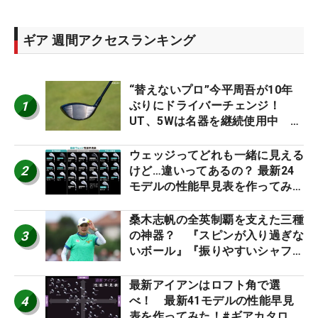
ギア 週間アクセスランキング
“替えないプロ”今平周吾が10年
1
ぶりにドライバーチェンジ！
UT、5Wは名器を継続使用中 #
男子プロセッティング
ウェッジってどれも一緒に見える
2
けど…違いってあるの？ 最新24
モデルの性能早見表を作ってみ
た #ギアカタログ2026
桑木志帆の全英制覇を支えた三種
3
の神器？ 『スピンが入り過ぎな
いボール』『振りやすいシャフ
ト』『真っすぐ飛ぶドライバ
ー』 #女子プロセッティング
最新アイアンはロフト角で選
4
べ！ 最新41モデルの性能早見
表を作ってみた！#ギアカタログ