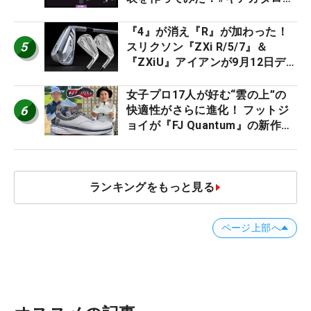
2026
『4』が消え『R』が加わった！
5
スリクソン『ZXi R/5/7』＆
『ZXiU』アイアンが9月12日デ
ビュー
女子プロ17人が好む“雲の上”の
6
快適性がさらに進化！ フットジ
ョイが『FJ Quantum』の新作を
発表、8月7日デビュー
ランキングをもっと見る
ページ上部へ