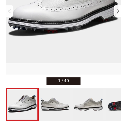
1
/
40