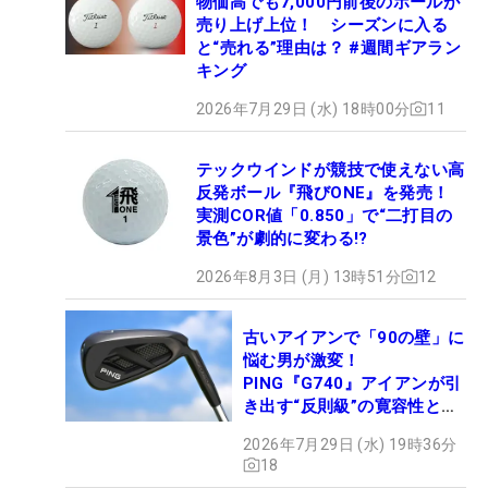
物価高でも7,000円前後のボールが
売り上げ上位！ シーズンに入る
と“売れる”理由は？ #週間ギアラン
キング
2026年7月29日 (水) 18時00分
11
テックウインドが競技で使えない高
反発ボール『飛びONE』を発売！
実測COR値「0.850」で“二打目の
景色”が劇的に変わる!?
2026年8月3日 (月) 13時51分
12
古いアイアンで「90の壁」に
悩む男が激変！
PING『G740』アイアンが引
き出す“反則級”の寛容性と飛
びは本当だった！
2026年7月29日 (水) 19時36分
18