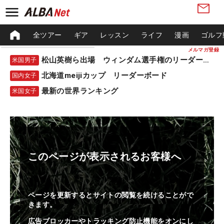
全ツアー
ギア
レッスン
ライフ
漫画
ゴルフ
メルマガ登録
松山英樹ら出場 ウィンダム選手権のリーダーボード
米国男子
北海道meijiカップ リーダーボード
国内女子
最新の世界ランキング
米国女子
このページが表示されるお客様へ
ページを更新するとサイトの閲覧を続けることがで
きます。
広告ブロッカーやトラッキング防止機能をオンにし