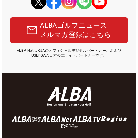
ALBAゴルフニュース
メルマガ登録はこちら
ALBA NetはR&Aのオフィシャルデジタルパートナー、および
USLPGAの日本公式サイトパートナーです。