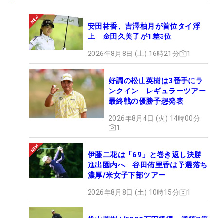
安田祐香、吉澤柚月が首位タイ浮
上 金田久美子が1差3位
2026年8月8日 (土) 16時21分
1
好調の松山英樹は3番手にラ
ンクイン レギュラーツアー
最終戦の優勝予想発表
2026年8月4日 (火) 14時00分
1
伊藤二花は「69」と巻き返し決勝
進出圏内へ 谷田侑里香は予選落ち
濃厚/米女子下部ツアー
2026年8月8日 (土) 10時15分
1