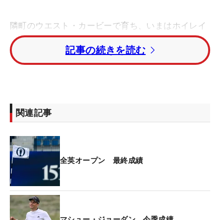
隣町のウエスト・カービーで育ち、いまはホイレイ
ク在住。ロイヤル・リバプールGCは家族で“3代
記事の続きを読む
目”となる会員で、主戦場とするDPワールド（欧
州）ツアーの試合に出場しないときにはメインの練
習場所として使用する。ラウンドした回数は数知れ
ず、コースレコード『62』の保持者でもある。
関連記事
全英には“聖地”セント・アンドリュースでの昨年大
会などこれまで2度出場しているが、今年の経験は
また一味も二味も違う。39年ぶりに同コースで全英
が行われてタイガー・ウッズ（米国）が制した2006
全英オープン 最終成績
年大会に訪れ、当時18歳だった14年大会ではロープ
内を歩くことを夢見る青年へと成長していた。そし
て、それから9年が経ち、予選会を突破してその夢
を叶えただけでなく、週末にも進んだ。
マシュー・ジョーダン 今季成績