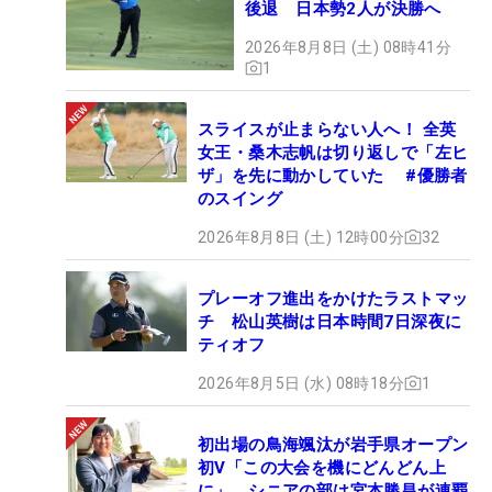
後退 日本勢2人が決勝へ
2026年8月8日 (土) 08時41分
1
スライスが止まらない人へ！ 全英
女王・桑木志帆は切り返しで「左ヒ
ザ」を先に動かしていた #優勝者
のスイング
2026年8月8日 (土) 12時00分
32
プレーオフ進出をかけたラストマッ
チ 松山英樹は日本時間7日深夜に
ティオフ
2026年8月5日 (水) 08時18分
1
初出場の鳥海颯汰が岩手県オープン
初V「この大会を機にどんどん上
に」 シニアの部は宮本勝昌が連覇