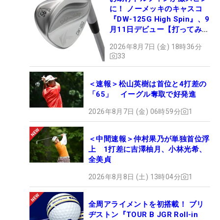
に！ ノーメッキのキャスコ
『DW-125G High Spin』、9
月11日デビュー【打ってみ
た】
2026年8月7日 (金) 18時36分
33
＜速報＞松山英樹は首位と4打差の
「65」 イーグル奪取で好発進
2026年8月7日 (金) 06時59分
1
＜中間速報＞仲村果乃が単独首位浮
上 1打差に吉澤柚月、小林光希、
全美貞
2026年8月8日 (土) 13時04分
1
全周アライメントを初搭載！ ブリ
ヂストン『TOUR B JGR Roll-in