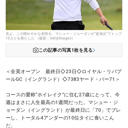
見よ、この晴れやかな表情を。マシュー・ジョーダンが“超地元”でトップ
10入りを果たした （撮影：GettyImages）
この記事の写真
1
枚を見る
＜全英オープン 最終日◇23日◇ロイヤル・リバプ
ールGC（イングランド）◇7383ヤード・パー71＞
コースの愛称“ホイレイク”に住む27歳にとって、今
週はまさに人生最高の1週間だった。マシュー・ジ
ョーダン（イングランド）が最終日に「70」でプレ
ーし、トータル4アンダーの10位タイに食いこん
だ。