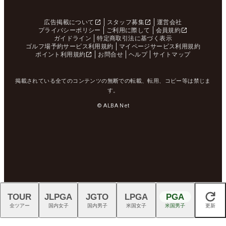
広告掲載について
スタッフ募集
運営会社
プライバシーポリシー
ご利用に際して
会員規約
ガイドライン
特定商取引法に基づく表示
ゴルフ場予約サービス利用規約
マイページサービス利用規約
ポイント利用規約
お問合せ
ヘルプ
サイトマップ
掲載されている全てのコンテンツの無断での転載、転用、コピー等は禁じま
す。
© ALBA Net
TOUR
JLPGA
JGTO
LPGA
PGA
閉じる
全ツアー
国内女子
国内男子
米国女子
米国男子
更新