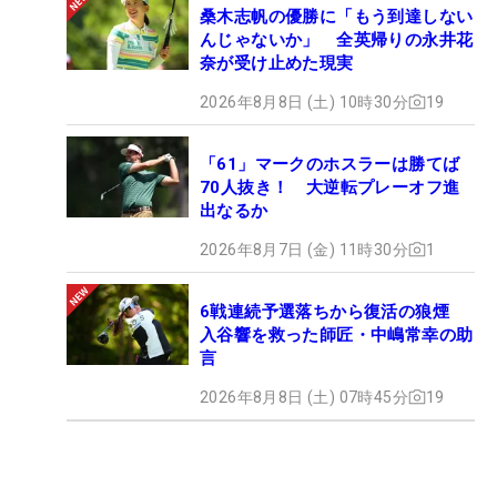
桑木志帆の優勝に「もう到達しない
んじゃないか」 全英帰りの永井花
奈が受け止めた現実
2026年8月8日 (土) 10時30分
19
「61」マークのホスラーは勝てば
70人抜き！ 大逆転プレーオフ進
出なるか
2026年8月7日 (金) 11時30分
1
6戦連続予選落ちから復活の狼煙
入谷響を救った師匠・中嶋常幸の助
言
2026年8月8日 (土) 07時45分
19