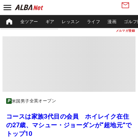
全ツアー
ギア
レッスン
ライフ
漫画
ゴルフ
メルマガ登録
全英オープン
米国男子
コースは家族3代目の会員 ホイレイク在住
の27歳、マシュー・ジョーダンが“超地元”で
トップ10