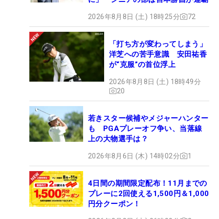
2026年8月8日 (土) 18時25分
72
「打ち方が変わってしまう」
洋芝への苦手意識 安田祐香
が“克服”の首位浮上
2026年8月8日 (土) 18時49分
20
若きスター候補やメジャーハンター
も PGAプレーオフ争い、当落線
上の大物選手は？
2026年8月6日 (木) 14時02分
1
4日間の期間限定配布！11月までの
プレーに2回使える1,500円＆1,000
円分クーポン！