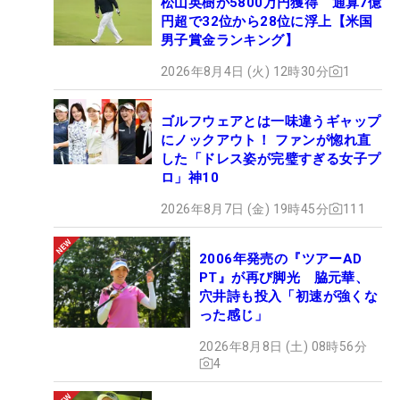
松山英樹が5800万円獲得 通算7億
円超で32位から28位に浮上【米国
男子賞金ランキング】
2026年8月4日 (火) 12時30分
1
ゴルフウェアとは一味違うギャップ
にノックアウト！ ファンが惚れ直
した「ドレス姿が完璧すぎる女子プ
ロ」神10
2026年8月7日 (金) 19時45分
111
2006年発売の『ツアーAD
PT』が再び脚光 脇元華、
穴井詩も投入「初速が強くな
った感じ」
2026年8月8日 (土) 08時56分
4