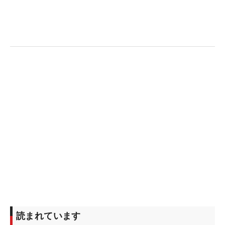
トップ10に滑り込み、ロイヤル・トゥルーン（スコ
ットランド）で行われる来年大会への切符も獲得し
た。
「ファンのために、そしてホームコースの全英オー
プンで最後にバーディを決めるという究極の気分を
味わえたことは、まさに素晴らしいことだ」と、降
りしきる雨の中で余韻に浸る。ホイレイクを代表す
る、新たなスターが生まれた瞬間だった。（文・笠
井あかり）
読まれています