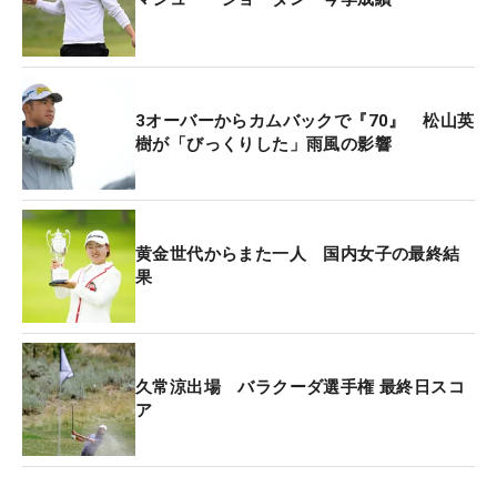
スポットライトを浴び続けた1週間だった。「プレ
ッシャーがかかるような最高の大会では、かなりい
いプレーができるんだ。でも今回は、あらゆるもの
3オーバーからカムバックで『70』 松山英
からのプレッシャーで、まったく新しい経験だっ
樹が「びっくりした」雨風の影響
た」。地元からの期待は大きく、もちろん緊張もあ
った。そのなかで最後まで戦い抜き、結果を出すこ
とができた。「自分にとって一番の誇りかもしれな
い」と胸を張り、白い歯が光る。
黄金世代からまた一人 国内女子の最終結
果
72ホール目として迎えた最終18番では見せ場も作っ
た。ティショットを大きく左に曲げて、ギャラリー
ロープならぬ柵の近くを歩いて移動した。「手すり
久常涼出場 バラクーダ選手権 最終日スコ
のせいで、ファンのみんなと一緒に歩かないといけ
ア
なかった。そしたらみんな笑って冗談を言いなが
ら、応援してくれたんだ」。ピンチでも励まされ、
最後は2メートルを沈めてのバーディ締め。これで