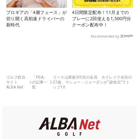
プロギアの「4層フェース」が
4日間限定配布！11月までの
切り開く高初速ドライバーの
プレーに2回使える1,500円分
新時代
クーポン配布中！
Recommended by
ゴルフ総合
「PGA」
コースは家族3代目の会員 ホイレイク在住の
サイト
の記事一
27歳、マシュー・ジョーダンが“超地元”でト
ALBA Net
覧
ップ10