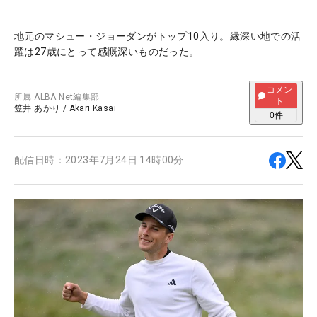
地元のマシュー・ジョーダンがトップ10入り。縁深い地での活
躍は27歳にとって感慨深いものだった。
コメン
所属
ALBA Net編集部
ト
笠井 あかり
/
Akari Kasai
0
件
配信日時：
2023年7月24日 14時00分