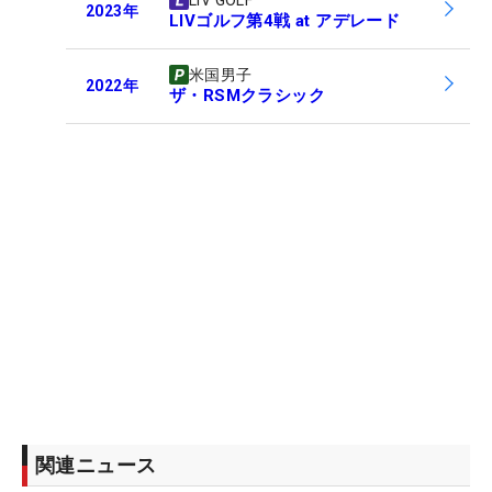
LIV GOLF
2023
年
LIVゴルフ第4戦 at アデレード
米国男子
2022
年
ザ・RSMクラシック
関連ニュース