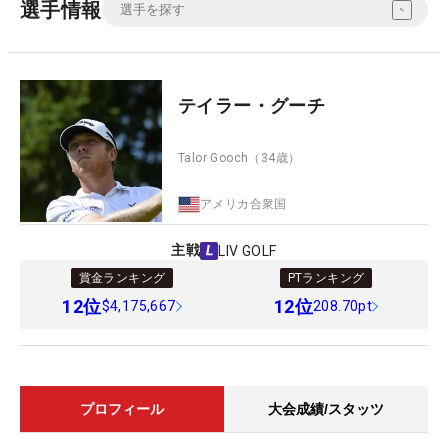
選手情報
テイラー・グーチ
Talor Gooch
（34歳）
アメリカ合衆国
主戦
LIV GOLF
賞金ランキング
PTランキング
12
位
12
位
$4,175,667
208.70pt
プロフィール
大会成績/スタッツ