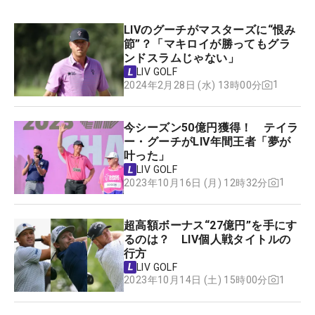
LIVのグーチがマスターズに“恨み
節”？「マキロイが勝ってもグラ
ンドスラムじゃない」
LIV GOLF
1
2024年2月28日 (水) 13時00分
今シーズン50億円獲得！ テイラ
ー・グーチがLIV年間王者「夢が
叶った」
LIV GOLF
1
2023年10月16日 (月) 12時32分
超高額ボーナス“27億円”を手にす
るのは？ LIV個人戦タイトルの
行方
LIV GOLF
1
2023年10月14日 (土) 15時00分