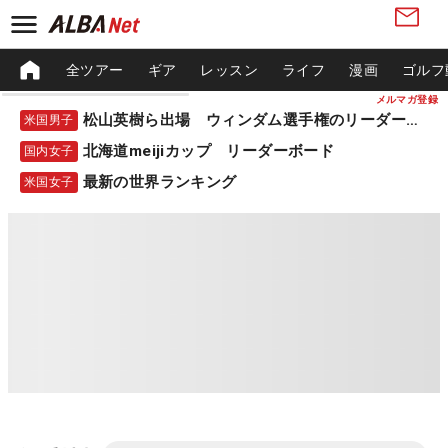
全ツアー
ギア
レッスン
ライフ
漫画
ゴルフ
メルマガ登録
松山英樹ら出場 ウィンダム選手権のリーダーボード
米国男子
北海道meijiカップ リーダーボード
国内女子
最新の世界ランキング
米国女子