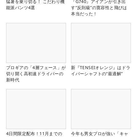
猛暑を乗り切る！ こだわり機
『G740』アイアンが引き出
能派パンツ4選
す“反則級”の寛容性と飛びは
本当だった！
プロギアの「4層フェース」が
新『TENSEIオレンジ』はドラ
切り開く高初速ドライバーの
イバーシャフトの“最適解”
新時代
4日間限定配布！11月までの
今年も男女プロが強い「キャ