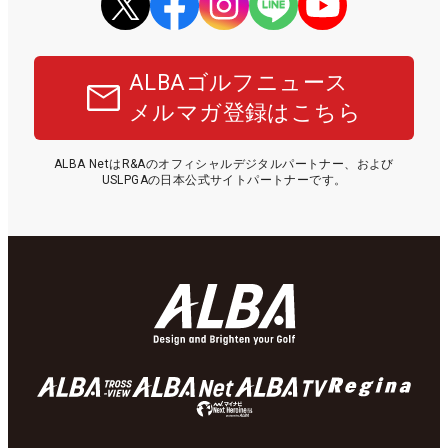
ALBAゴルフニュース
メルマガ登録はこちら
ALBA NetはR&Aのオフィシャルデジタルパートナー、および
USLPGAの日本公式サイトパートナーです。