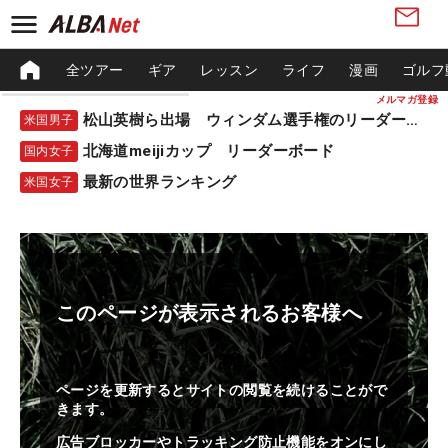
全ツアー
ギア
レッスン
ライフ
漫画
ゴルフ
メルマガ登録
松山英樹ら出場 ウィンダム選手権のリーダーボード
米国男子
北海道meijiカップ リーダーボード
国内女子
最新の世界ランキング
米国女子
このページが表示されるお客様へ
ページを更新するとサイトの閲覧を続けることがで
きます。
広告ブロッカーやトラッキング防止機能をオンにし